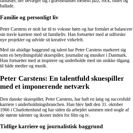
fantasier, der bevæger sig i grænselandet mellem jazz, rock, blues og
ballade.
Familie og personligt liv
Peter Carstens er stolt far til to voksne børn og har formået at balancere
sin travle karriere med sit familieliv. Han fortsætter med at udforske
nye projekter og udvide sit kreative virkefelt.
Med sin alsidige baggrund og talent har Peter Carstens markeret sig
som en betydningsfuld skuespiller, journalist og musiker i Danmark.
Han fortsætter med at inspirere og underholde med sin unikke tilgang
til både medier og musik.
Peter Carstens: En talentfuld skuespiller
med et imponerende netværk
Den danske skuespiller, Peter Carstens, har haft en lang og succesfuld
karriere i underholdningsbranchen. Han blev født den 31. oktober
1966 i Charlottenlund og har siden da arbejdet sammen med nogle af
de største talenter og ikoner inden for film og tv.
Tidlige karriere og journalistisk baggrund