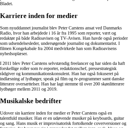
Bladet.
Karriere inden for medier
Som nyuddannet journalist blev Peter Carstens ansat ved Danmarks
Radio, hvor han arbejdede i 16 år fra 1995 som reporter, vært og
redaktør på både Radioavisen og TV-Avisen. Han havde også perioder
som udsendelsesleder, undersøgende journalist og dokumentarist. I
filmen Kongekabale fra 2004 medvirkede han som Radioavisens
nyhedsoplæser.
I 2011 blev Peter Carstens selvstændig freelancer og har siden da haft
forskellige roller som tv-reporter, redaktionschef, pressestrategisk
rådgiver og kommunikationskonsulent. Han har også fokuseret på
indlæsning af lydbøger, speak på film og tv-programmer samt danske
litterære oversættelser. Han har lagt stemme til over 200 skønlitterære
lydbøger mellem 2011 og 2019.
Musikalske bedrifter
Udover sin karriere inden for medier er Peter Carstens også en
talentfuld musiker. Han er en udøvende musiker på keyboards, guitar
og sang. Hans musik er improvisatorisk fortolkende coverversioner og