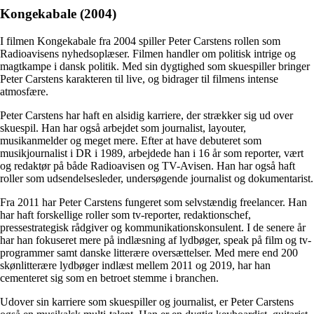
Kongekabale (2004)
I filmen Kongekabale fra 2004 spiller Peter Carstens rollen som
Radioavisens nyhedsoplæser. Filmen handler om politisk intrige og
magtkampe i dansk politik. Med sin dygtighed som skuespiller bringer
Peter Carstens karakteren til live, og bidrager til filmens intense
atmosfære.
Peter Carstens har haft en alsidig karriere, der strækker sig ud over
skuespil. Han har også arbejdet som journalist, layouter,
musikanmelder og meget mere. Efter at have debuteret som
musikjournalist i DR i 1989, arbejdede han i 16 år som reporter, vært
og redaktør på både Radioavisen og TV-Avisen. Han har også haft
roller som udsendelsesleder, undersøgende journalist og dokumentarist.
Fra 2011 har Peter Carstens fungeret som selvstændig freelancer. Han
har haft forskellige roller som tv-reporter, redaktionschef,
pressestrategisk rådgiver og kommunikationskonsulent. I de senere år
har han fokuseret mere på indlæsning af lydbøger, speak på film og tv-
programmer samt danske litterære oversættelser. Med mere end 200
skønlitterære lydbøger indlæst mellem 2011 og 2019, har han
cementeret sig som en betroet stemme i branchen.
Udover sin karriere som skuespiller og journalist, er Peter Carstens