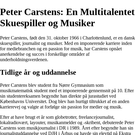
Peter Carstens: En Multitalentet
Skuespiller og Musiker
Peter Carstens, født den 31. oktober 1966 i Charlottenlund, er en dansk
skuespiller, journalist og musiker. Med en imponerende karriere inden
for mediebranchen og en passion for musik, har Carstens opnået
anerkendelse og succes i forskellige områder af
underholdningsverdenen.
Tidlige år og uddannelse
Peter Carstens blev student fra Nørre Gymnasium som
musikmatematisk student med et imponerende gennemsnit på 10. Efter
sin studentereksamen begyndte han direkte på jurastudiet ved
Københavns Universitet. Dog blev han hurtigt tiltrukket af en anden
karrierevej og valgte at forfølge sin passion for medier og musik.
Efter at have brugt et år som globetrotter, freelancejournalist,
lokalradiovært, layouter, musikanmelder og -skribent, debuterede Peter
Carstens som musikjournalist i DR i 1989. Året efter begyndte han sin
journalistuddannelse ved DJH i Århus og havde sin elevtid på Ekstra