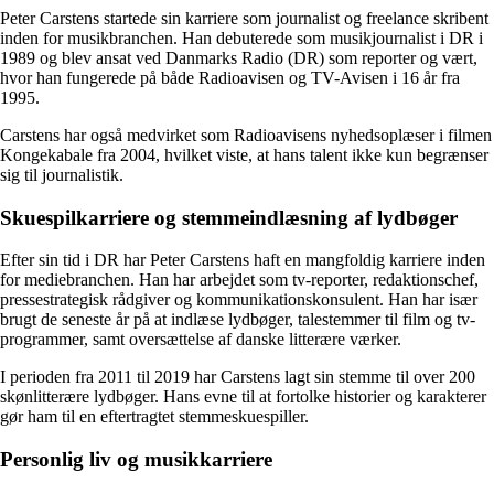
Peter Carstens startede sin karriere som journalist og freelance skribent
inden for musikbranchen. Han debuterede som musikjournalist i DR i
1989 og blev ansat ved Danmarks Radio (DR) som reporter og vært,
hvor han fungerede på både Radioavisen og TV-Avisen i 16 år fra
1995.
Carstens har også medvirket som Radioavisens nyhedsoplæser i filmen
Kongekabale fra 2004, hvilket viste, at hans talent ikke kun begrænser
sig til journalistik.
Skuespilkarriere og stemmeindlæsning af lydbøger
Efter sin tid i DR har Peter Carstens haft en mangfoldig karriere inden
for mediebranchen. Han har arbejdet som tv-reporter, redaktionschef,
pressestrategisk rådgiver og kommunikationskonsulent. Han har især
brugt de seneste år på at indlæse lydbøger, talestemmer til film og tv-
programmer, samt oversættelse af danske litterære værker.
I perioden fra 2011 til 2019 har Carstens lagt sin stemme til over 200
skønlitterære lydbøger. Hans evne til at fortolke historier og karakterer
gør ham til en eftertragtet stemmeskuespiller.
Personlig liv og musikkarriere