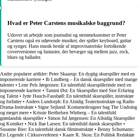
Hvad er Peter Carstens musikalske baggrund?
Udover sit arbejde som journalist og stemmekunstner er Peter
Carstens også en udøvende musiker, der spiller keyboard, guitar
og synger. Hans musik består af improvisatoriske fortolkende
coverversioner og fantasier, der bevæger sig mellem jazz, rock,
blues og ballader.
Andre populære artikler:
Peter Skaarup: En dygtig skuespiller med en
imponerende karriere
•
Ib Lindberg – En dansk skuespiller med mange
talenter
•
Lene Pels Jørgensen: En talentfuld skuespillerinde med en
imponerende karriere
•
Tammi Øst: En Skuespiller med Stor Erfaring
og Talent
•
Jytte Hauch-Fausbøll: En talentfuld skuespiller, instruktør
og forfatter
•
Anders Lundorph: En Alsidig Teaterinstruktør og Radio
Drama-Instruktør
•
Signe Sejlund: Kostumedesigner bag The Undoing
og meget mere
•
Krissie Berthelsen Winberg – En talentfuld
grønlandsk skuespiller
•
Simon Jul Jørgensen: En Allsidig Skuespiller
og Komiker
•
Nick Ilsø Larsen: En talentfuld dansk skuespiller
•
Susanne Bier: En talentfuld dansk filminstruktør
•
Benny Schumann:
En Legende i Cirkusverdenen
•
Kaare R. Skou: En Politisk Redaktør