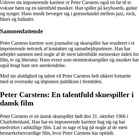
Udover sin imponerende karriere er Peter Carstens også en far til to
voksne børn og en talentfuld musiker. Han spiller på keyboards, guitar
og synger. Hans musik bevæger sig i grænselandet mellem jazz, rock,
blues og ballader.
Sammenfattende
Peter Carstens karriere som journalist og skuespiller har resulteret i et
imponerende netværk af kontakter og samarbejdspartnere. Han har
arbejdet sammen med nogle af de mest talentfulde mennesker inden for
film, tv og litteratur. Hans evner som stemmeskuespiller og musiker har
også bragt ham stor anerkendelse.
Med sin alsidighed og talent vil Peter Carstens helt sikkert fortsætte
med at overraske og imponere publikum i fremtiden.
Peter Carstens: En talentfuld skuespiller i
dansk film
Peter Carstens er en dansk skuespiller født den 31. oktober 1966 i
Charlottenlund. Han har en imponerende karriere bag sig og har
medvirket i adskillige film. Lad os tage et kig på nogle af de mest
bemærkelsesværdige film, hvor Peter Carstens har optrådt.