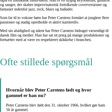
også en musikalsk multi-talent. Han er en dygtig keyboardist, guitarist
og sanger, der skaber improvisatorisk fortolkende coverversioner og
fantasier indenfor jazz, rock, blues og ballader.
Som far til to voksne børn har Peter Carstens formået at jonglere flere
passioner og stadig opretholde et aktivt karriereliv.
Med sin alsidighed og talent har Peter Carstens bidraget væsentligt til
dansk film og medier. Han har sat sit præg på mange produktioner og
fortsætter med at være en respekteret skikkelse i branchen.
Ofte stillede spørgsmål
Hvornår blev Peter Carstens født og hvor
gammel er han nu?
Peter Carstens blev født den 31. oktober 1966, hvilket gør ham
56 år gammel.