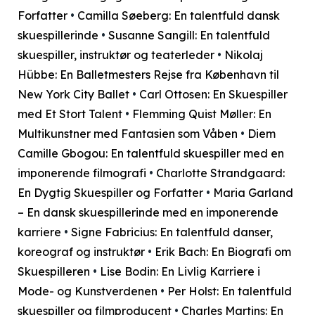
Forfatter
•
Camilla Søeberg: En talentfuld dansk
skuespillerinde
•
Susanne Sangill: En talentfuld
skuespiller, instruktør og teaterleder
•
Nikolaj
Hübbe: En Balletmesters Rejse fra København til
New York City Ballet
•
Carl Ottosen: En Skuespiller
med Et Stort Talent
•
Flemming Quist Møller: En
Multikunstner med Fantasien som Våben
•
Diem
Camille Gbogou: En talentfuld skuespiller med en
imponerende filmografi
•
Charlotte Strandgaard:
En Dygtig Skuespiller og Forfatter
•
Maria Garland
– En dansk skuespillerinde med en imponerende
karriere
•
Signe Fabricius: En talentfuld danser,
koreograf og instruktør
•
Erik Bach: En Biografi om
Skuespilleren
•
Lise Bodin: En Livlig Karriere i
Mode- og Kunstverdenen
•
Per Holst: En talentfuld
skuespiller og filmproducent
•
Charles Martins: En