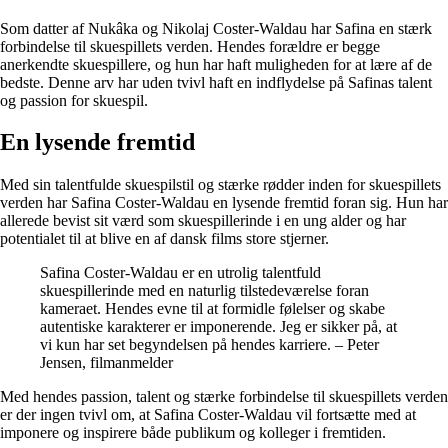
Som datter af Nukâka og Nikolaj Coster-Waldau har Safina en stærk
forbindelse til skuespillets verden. Hendes forældre er begge
anerkendte skuespillere, og hun har haft muligheden for at lære af de
bedste. Denne arv har uden tvivl haft en indflydelse på Safinas talent
og passion for skuespil.
En lysende fremtid
Med sin talentfulde skuespilstil og stærke rødder inden for skuespillets
verden har Safina Coster-Waldau en lysende fremtid foran sig. Hun har
allerede bevist sit værd som skuespillerinde i en ung alder og har
potentialet til at blive en af dansk films store stjerner.
Safina Coster-Waldau er en utrolig talentfuld
skuespillerinde med en naturlig tilstedeværelse foran
kameraet. Hendes evne til at formidle følelser og skabe
autentiske karakterer er imponerende. Jeg er sikker på, at
vi kun har set begyndelsen på hendes karriere. – Peter
Jensen, filmanmelder
Med hendes passion, talent og stærke forbindelse til skuespillets verden
er der ingen tvivl om, at Safina Coster-Waldau vil fortsætte med at
imponere og inspirere både publikum og kolleger i fremtiden.