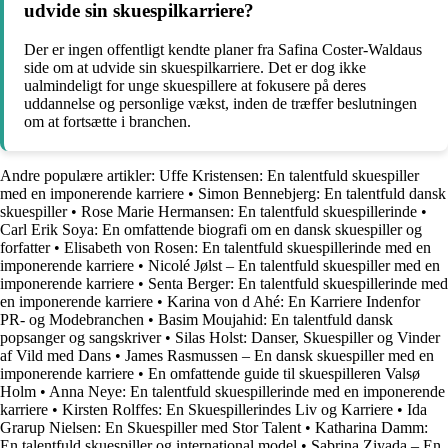
udvide sin skuespilkarriere?
Der er ingen offentligt kendte planer fra Safina Coster-Waldaus
side om at udvide sin skuespilkarriere. Det er dog ikke
ualmindeligt for unge skuespillere at fokusere på deres
uddannelse og personlige vækst, inden de træffer beslutningen
om at fortsætte i branchen.
Andre populære artikler:
Uffe Kristensen: En talentfuld skuespiller
med en imponerende karriere
•
Simon Bennebjerg: En talentfuld dansk
skuespiller
•
Rose Marie Hermansen: En talentfuld skuespillerinde
•
Carl Erik Soya: En omfattende biografi om en dansk skuespiller og
forfatter
•
Elisabeth von Rosen: En talentfuld skuespillerinde med en
imponerende karriere
•
Nicolé Jølst – En talentfuld skuespiller med en
imponerende karriere
•
Senta Berger: En talentfuld skuespillerinde med
en imponerende karriere
•
Karina von d Ahé: En Karriere Indenfor
PR- og Modebranchen
•
Basim Moujahid: En talentfuld dansk
popsanger og sangskriver
•
Silas Holst: Danser, Skuespiller og Vinder
af Vild med Dans
•
James Rasmussen – En dansk skuespiller med en
imponerende karriere
•
En omfattende guide til skuespilleren Valsø
Holm
•
Anna Neye: En talentfuld skuespillerinde med en imponerende
karriere
•
Kirsten Rolffes: En Skuespillerindes Liv og Karriere
•
Ida
Grarup Nielsen: En Skuespiller med Stor Talent
•
Katharina Damm:
En talentfuld skuespiller og international model
•
Sabrina Ziyada – En