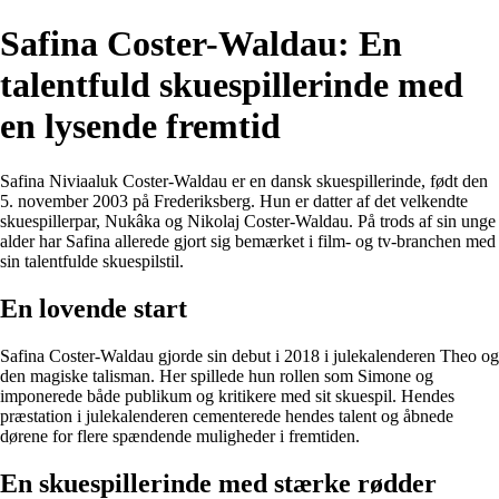
Safina Coster-Waldau: En
talentfuld skuespillerinde med
en lysende fremtid
Safina Niviaaluk Coster-Waldau er en dansk skuespillerinde, født den
5. november 2003 på Frederiksberg. Hun er datter af det velkendte
skuespillerpar, Nukâka og Nikolaj Coster-Waldau. På trods af sin unge
alder har Safina allerede gjort sig bemærket i film- og tv-branchen med
sin talentfulde skuespilstil.
En lovende start
Safina Coster-Waldau gjorde sin debut i 2018 i julekalenderen Theo og
den magiske talisman. Her spillede hun rollen som Simone og
imponerede både publikum og kritikere med sit skuespil. Hendes
præstation i julekalenderen cementerede hendes talent og åbnede
dørene for flere spændende muligheder i fremtiden.
En skuespillerinde med stærke rødder