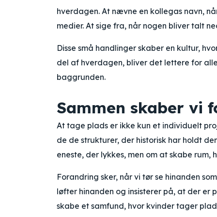
hverdagen. At nævne en kollegas navn, når 
medier. At sige fra, når nogen bliver talt ned
Disse små handlinger skaber en kultur, hvor
del af hverdagen, bliver det lettere for al
baggrunden.
Sammen skaber vi f
At tage plads er ikke kun et individuelt pr
de de strukturer, der historisk har holdt d
eneste, der lykkes, men om at skabe rum, hv
Forandring sker, når vi tør se hinanden som 
løfter hinanden og insisterer på, at der er
skabe et samfund, hvor kvinder tager plads 