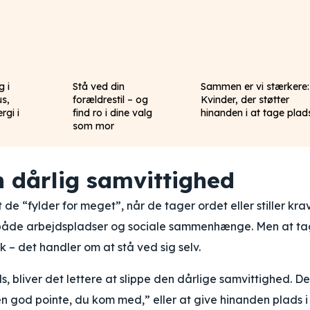
g i
Stå ved din
Sammen er vi stærkere:
us,
forældrestil – og
Kvinder, der støtter
rgi i
find ro i dine valg
hinanden i at tage plad
som mor
n dårlig samvittighed
 “fylder for meget”, når de tager ordet eller stiller krav
r både arbejdspladser og sociale sammenhænge. Men at t
– det handler om at stå ved sig selv.
s, bliver det lettere at slippe den dårlige samvittighed. De
en god pointe, du kom med,” eller at give hinanden plads i