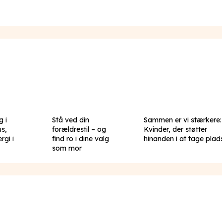
g i
Stå ved din
Sammen er vi stærkere:
us,
forældrestil – og
Kvinder, der støtter
rgi i
find ro i dine valg
hinanden i at tage plad
som mor