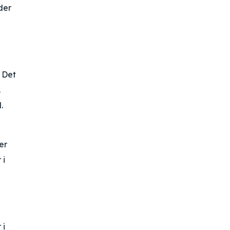
der
. Det
.
.
er
 i
 i