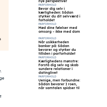
nye perspektiver
PARFORHOLD
Bevar dig selv i
kærligheden: Sådan
styrker du dit selvværd i
forholdet
PARFORHOLD
Mød dine følelser med
omsorg – ikke med dom
PARFORHOLD
s
Når usikkerheden
banker på: Sådan
bevarer og styrker du
tilliden i parforholdet
PARFORHOLD
Kærlighedens mønstre:
Forstå dig selv og skab
sundere relationer i
.
datinglivet
PARFORHOLD
age
Uenige, men forbundne:
Sådan bevarer I roen,
når samtalen spidser til
t