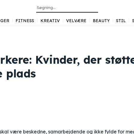
GER
FITNESS
KREATIV
VELVÆRE
BEAUTY
STIL
kere: Kvinder, der støtt
e plads
e skal være beskedne, samarbejdende og ikke fylde for me