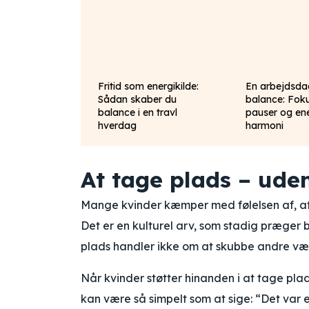
Fritid som energikilde:
En arbejdsda
Sådan skaber du
balance: Fok
balance i en travl
pauser og ene
hverdag
harmoni
At tage plads – ude
Mange kvinder kæmper med følelsen af, at de
Det er en kulturel arv, som stadig præge
plads handler ikke om at skubbe andre væk 
Når kvinder støtter hinanden i at tage plad
kan være så simpelt som at sige: “Det var 