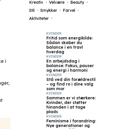
Kreativ
Velvære
Beauty
Stil
Smykker
Farvel
Aktiviteter
KVINDER
Fritid som energikilde:
Sådan skaber du
balance i en travl
hverdag
KVINDER
e i
En arbejdsdag i
balance: Fokus, pauser
og energi i harmoni
KVINDER
Stå ved din forældrestil
nger,
– og find ro i dine valg
som mor
KVINDER
Sammen er vi stærkere:
at
Kvinder, der støtter
hinanden i at tage
plads
KVINDER
Feminisme i forandring:
Nye generationer og