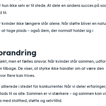
hun ikke selv er til stede. At dele en andens succes på so
 til.
 kvinder ikke længere står alene. Når støtte bliver en natu
le at tage plads – også dem, der normalt holder sig i
orandring
ojekt, men et fælles ansvar. Når kvinder står sammen, udfo
em tilbage. De viser, at styrke ikke handler om at være den
or flere kan trives.
allierede i stedet for konkurrenter. Når vi deler erfaringer
 plads til os alle. Sammen er vi stærkere – og sammen kan vi
med stolthed, støtte og selvtillid.