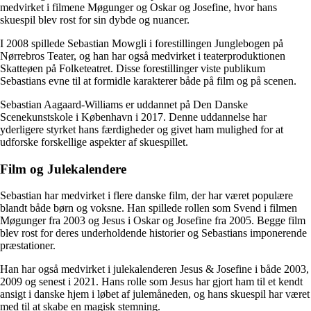
medvirket i filmene Møgunger og Oskar og Josefine, hvor hans
skuespil blev rost for sin dybde og nuancer.
I 2008 spillede Sebastian Mowgli i forestillingen Junglebogen på
Nørrebros Teater, og han har også medvirket i teaterproduktionen
Skatteøen på Folketeatret. Disse forestillinger viste publikum
Sebastians evne til at formidle karakterer både på film og på scenen.
Sebastian Aagaard-Williams er uddannet på Den Danske
Scenekunstskole i København i 2017. Denne uddannelse har
yderligere styrket hans færdigheder og givet ham mulighed for at
udforske forskellige aspekter af skuespillet.
Film og Julekalendere
Sebastian har medvirket i flere danske film, der har været populære
blandt både børn og voksne. Han spillede rollen som Svend i filmen
Møgunger fra 2003 og Jesus i Oskar og Josefine fra 2005. Begge film
blev rost for deres underholdende historier og Sebastians imponerende
præstationer.
Han har også medvirket i julekalenderen Jesus & Josefine i både 2003,
2009 og senest i 2021. Hans rolle som Jesus har gjort ham til et kendt
ansigt i danske hjem i løbet af julemåneden, og hans skuespil har været
med til at skabe en magisk stemning.