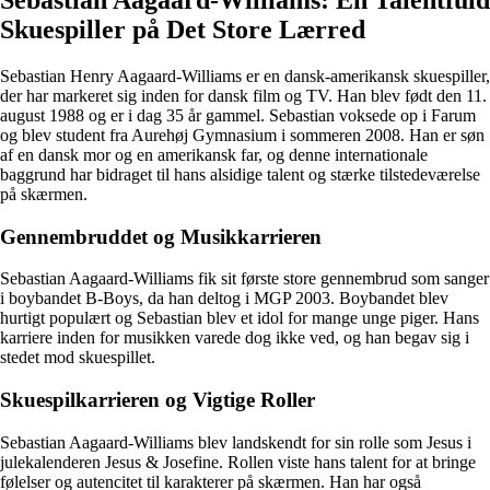
Sebastian Aagaard-Williams: En Talentfuld
Skuespiller på Det Store Lærred
Sebastian Henry Aagaard-Williams er en dansk-amerikansk skuespiller,
der har markeret sig inden for dansk film og TV. Han blev født den 11.
august 1988 og er i dag 35 år gammel. Sebastian voksede op i Farum
og blev student fra Aurehøj Gymnasium i sommeren 2008. Han er søn
af en dansk mor og en amerikansk far, og denne internationale
baggrund har bidraget til hans alsidige talent og stærke tilstedeværelse
på skærmen.
Gennembruddet og Musikkarrieren
Sebastian Aagaard-Williams fik sit første store gennembrud som sanger
i boybandet B-Boys, da han deltog i MGP 2003. Boybandet blev
hurtigt populært og Sebastian blev et idol for mange unge piger. Hans
karriere inden for musikken varede dog ikke ved, og han begav sig i
stedet mod skuespillet.
Skuespilkarrieren og Vigtige Roller
Sebastian Aagaard-Williams blev landskendt for sin rolle som Jesus i
julekalenderen Jesus & Josefine. Rollen viste hans talent for at bringe
følelser og autencitet til karakterer på skærmen. Han har også