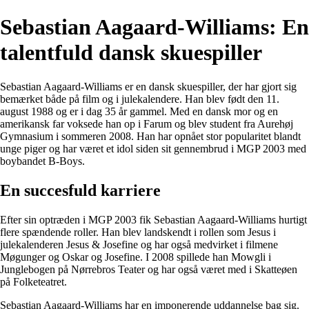
Sebastian Aagaard-Williams: En
talentfuld dansk skuespiller
Sebastian Aagaard-Williams er en dansk skuespiller, der har gjort sig
bemærket både på film og i julekalendere. Han blev født den 11.
august 1988 og er i dag 35 år gammel. Med en dansk mor og en
amerikansk far voksede han op i Farum og blev student fra Aurehøj
Gymnasium i sommeren 2008. Han har opnået stor popularitet blandt
unge piger og har været et idol siden sit gennembrud i MGP 2003 med
boybandet B-Boys.
En succesfuld karriere
Efter sin optræden i MGP 2003 fik Sebastian Aagaard-Williams hurtigt
flere spændende roller. Han blev landskendt i rollen som Jesus i
julekalenderen Jesus & Josefine og har også medvirket i filmene
Møgunger og Oskar og Josefine. I 2008 spillede han Mowgli i
Junglebogen på Nørrebros Teater og har også været med i Skatteøen
på Folketeatret.
Sebastian Aagaard-Williams har en imponerende uddannelse bag sig.