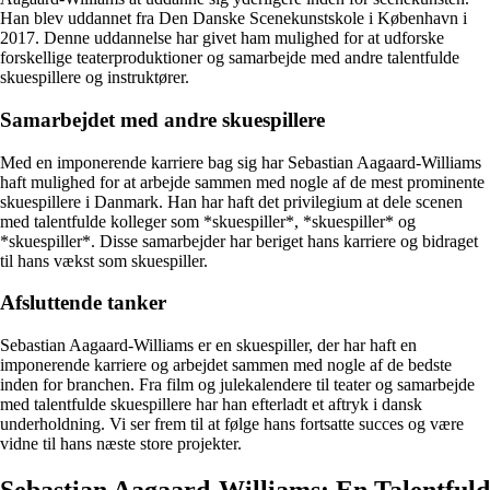
Han blev uddannet fra Den Danske Scenekunstskole i København i
2017. Denne uddannelse har givet ham mulighed for at udforske
forskellige teaterproduktioner og samarbejde med andre talentfulde
skuespillere og instruktører.
Samarbejdet med andre skuespillere
Med en imponerende karriere bag sig har Sebastian Aagaard-Williams
haft mulighed for at arbejde sammen med nogle af de mest prominente
skuespillere i Danmark. Han har haft det privilegium at dele scenen
med talentfulde kolleger som *skuespiller*, *skuespiller* og
*skuespiller*. Disse samarbejder har beriget hans karriere og bidraget
til hans vækst som skuespiller.
Afsluttende tanker
Sebastian Aagaard-Williams er en skuespiller, der har haft en
imponerende karriere og arbejdet sammen med nogle af de bedste
inden for branchen. Fra film og julekalendere til teater og samarbejde
med talentfulde skuespillere har han efterladt et aftryk i dansk
underholdning. Vi ser frem til at følge hans fortsatte succes og være
vidne til hans næste store projekter.