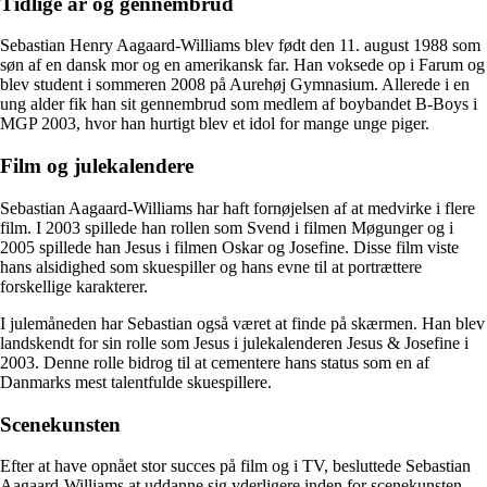
Tidlige år og gennembrud
Sebastian Henry Aagaard-Williams blev født den 11. august 1988 som
søn af en dansk mor og en amerikansk far. Han voksede op i Farum og
blev student i sommeren 2008 på Aurehøj Gymnasium. Allerede i en
ung alder fik han sit gennembrud som medlem af boybandet B-Boys i
MGP 2003, hvor han hurtigt blev et idol for mange unge piger.
Film og julekalendere
Sebastian Aagaard-Williams har haft fornøjelsen af at medvirke i flere
film. I 2003 spillede han rollen som Svend i filmen Møgunger og i
2005 spillede han Jesus i filmen Oskar og Josefine. Disse film viste
hans alsidighed som skuespiller og hans evne til at portrættere
forskellige karakterer.
I julemåneden har Sebastian også været at finde på skærmen. Han blev
landskendt for sin rolle som Jesus i julekalenderen Jesus & Josefine i
2003. Denne rolle bidrog til at cementere hans status som en af
Danmarks mest talentfulde skuespillere.
Scenekunsten
Efter at have opnået stor succes på film og i TV, besluttede Sebastian
Aagaard-Williams at uddanne sig yderligere inden for scenekunsten.