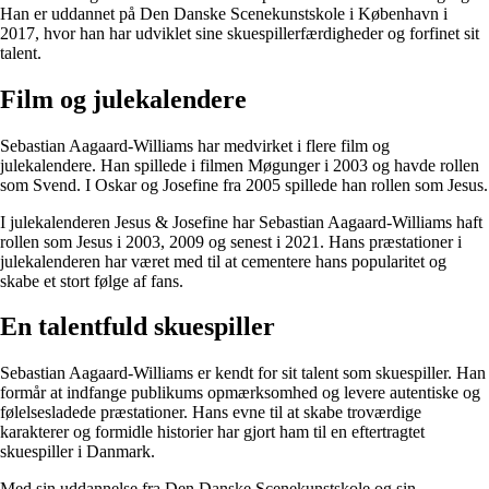
Han er uddannet på Den Danske Scenekunstskole i København i
2017, hvor han har udviklet sine skuespillerfærdigheder og forfinet sit
talent.
Film og julekalendere
Sebastian Aagaard-Williams har medvirket i flere film og
julekalendere. Han spillede i filmen Møgunger i 2003 og havde rollen
som Svend. I Oskar og Josefine fra 2005 spillede han rollen som Jesus.
I julekalenderen Jesus & Josefine har Sebastian Aagaard-Williams haft
rollen som Jesus i 2003, 2009 og senest i 2021. Hans præstationer i
julekalenderen har været med til at cementere hans popularitet og
skabe et stort følge af fans.
En talentfuld skuespiller
Sebastian Aagaard-Williams er kendt for sit talent som skuespiller. Han
formår at indfange publikums opmærksomhed og levere autentiske og
følelsesladede præstationer. Hans evne til at skabe troværdige
karakterer og formidle historier har gjort ham til en eftertragtet
skuespiller i Danmark.
Med sin uddannelse fra Den Danske Scenekunstskole og sin