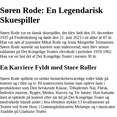
Søren Rode: En Legendarisk
Skuespiller
Søren Rode var en dansk skuespiller, der blev født den 10. december
1935 på Frederiksberg og døde den 21. juni 2023 i en alder af 87 år.
Han var søn af journalist Mikal Rode og Anna Margrethe Termansen.
Søren Rode startede sin karriere som malersvend, men blev senere
uddannet på Det Kongelige Teaters elevskole i perioden 1959-1962.
Han var en fast del af Det Kongelige Teater i næsten 30 år.
En Karriere Fyldt med Store Roller
Søren Rode spillede en række bemærkelsesværdige roller både på
teateret og i film og tv. På teaterscenen kunne man opleve ham i
produktioner som Den herskende Klasse, Tribadernes Nat, Flæsk,
Indenfor murene, Rygter, Medea, Harvey og Tre Søstre. Han fortsatte
med at optræde på teateret efter sin tid på Det Kongelige Teater og
medvirkede blandt andet i Jess Ørnsbos stykke 13 kvadratmeter på
Teatret ved Sorte Hest, i Grønnegårdsteatrets Melampe og i musicalen
Aladdin på Gladsaxe Teater.