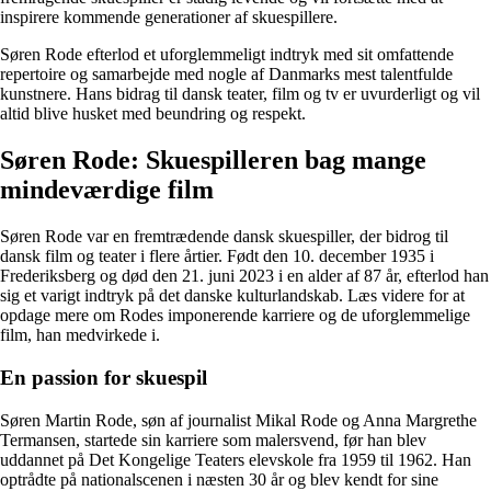
inspirere kommende generationer af skuespillere.
Søren Rode efterlod et uforglemmeligt indtryk med sit omfattende
repertoire og samarbejde med nogle af Danmarks mest talentfulde
kunstnere. Hans bidrag til dansk teater, film og tv er uvurderligt og vil
altid blive husket med beundring og respekt.
Søren Rode: Skuespilleren bag mange
mindeværdige film
Søren Rode var en fremtrædende dansk skuespiller, der bidrog til
dansk film og teater i flere årtier. Født den 10. december 1935 i
Frederiksberg og død den 21. juni 2023 i en alder af 87 år, efterlod han
sig et varigt indtryk på det danske kulturlandskab. Læs videre for at
opdage mere om Rodes imponerende karriere og de uforglemmelige
film, han medvirkede i.
En passion for skuespil
Søren Martin Rode, søn af journalist Mikal Rode og Anna Margrethe
Termansen, startede sin karriere som malersvend, før han blev
uddannet på Det Kongelige Teaters elevskole fra 1959 til 1962. Han
optrådte på nationalscenen i næsten 30 år og blev kendt for sine