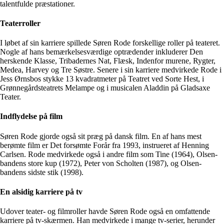
talentfulde præstationer.
Teaterroller
I løbet af sin karriere spillede Søren Rode forskellige roller på teateret.
Nogle af hans bemærkelsesværdige optrædender inkluderer Den
herskende Klasse, Tribadernes Nat, Flæsk, Indenfor murene, Rygter,
Medea, Harvey og Tre Søstre. Senere i sin karriere medvirkede Rode i
Jess Ørnsbos stykke 13 kvadratmeter på Teatret ved Sorte Hest, i
Grønnegårdsteatrets Melampe og i musicalen Aladdin på Gladsaxe
Teater.
Indflydelse på film
Søren Rode gjorde også sit præg på dansk film. En af hans mest
berømte film er Det forsømte Forår fra 1993, instrueret af Henning
Carlsen. Rode medvirkede også i andre film som Tine (1964), Olsen-
bandens store kup (1972), Peter von Scholten (1987), og Olsen-
bandens sidste stik (1998).
En alsidig karriere på tv
Udover teater- og filmroller havde Søren Rode også en omfattende
karriere på tv-skærmen. Han medvirkede i mange tv-serier, herunder