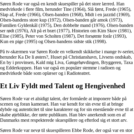
Søren Rode var også en kendt skuespiller på det store lærred. Han
medvirkede i flere film, herunder Tine (1964), Slå først, Frede (1965),
Slap af, Frede (1966), Olsen-banden (1968), Midt i en jazztid (1969),
Olsen-bandens store kup (1972), Olsen-banden går amok (1973),
Familien Gyldenkål (1975), Den dobbelte mand (1976), Olsen-banden
ser rødt (1976), Alt på et bræt (1977), Historien om Kim Skov (1981),
Elise (1985), Peter von Scholten (1987), Det forsømte forår (1993),
Kun en pige (1995) og Olsen-bandens sidste stik (1998).
På tv-skærmen var Søren Rode en velkendt skikkelse i mange tv-serier,
herunder Ka De li østers?, Huset på Christianshavn, Livsens ondskab,
En by i provinsen, Kald mig Liva, Gøngehøvdingen, Bryggeren, Taxa
og Edderkoppen. Han var også en populær stemme i radioen og
medvirkede både som oplæser og i Radioteatret.
Et Liv Fyldt med Talent og Hengivenhed
Søren Rode var et alsidigt talent, der formåede at imponere både på
scenen og foran kameraet. Han var kendt for sin evne til at bringe
dybde og autenticitet til sine karakterer og for sin enestående evne til at
skabe øjeblikke, der rørte publikum. Han blev anerkendt som en af
Danmarks mest respekterede skuespillere og efterlod sig et stort arv.
Søren Rode var nevø til skuespilleren Ebbe Rode, der også var en stor