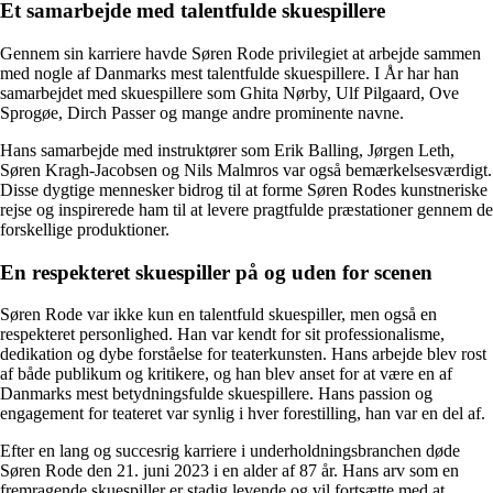
Et samarbejde med talentfulde skuespillere
Gennem sin karriere havde Søren Rode privilegiet at arbejde sammen
med nogle af Danmarks mest talentfulde skuespillere. I År har han
samarbejdet med skuespillere som Ghita Nørby, Ulf Pilgaard, Ove
Sprogøe, Dirch Passer og mange andre prominente navne.
Hans samarbejde med instruktører som Erik Balling, Jørgen Leth,
Søren Kragh-Jacobsen og Nils Malmros var også bemærkelsesværdigt.
Disse dygtige mennesker bidrog til at forme Søren Rodes kunstneriske
rejse og inspirerede ham til at levere pragtfulde præstationer gennem de
forskellige produktioner.
En respekteret skuespiller på og uden for scenen
Søren Rode var ikke kun en talentfuld skuespiller, men også en
respekteret personlighed. Han var kendt for sit professionalisme,
dedikation og dybe forståelse for teaterkunsten. Hans arbejde blev rost
af både publikum og kritikere, og han blev anset for at være en af
Danmarks mest betydningsfulde skuespillere. Hans passion og
engagement for teateret var synlig i hver forestilling, han var en del af.
Efter en lang og succesrig karriere i underholdningsbranchen døde
Søren Rode den 21. juni 2023 i en alder af 87 år. Hans arv som en
fremragende skuespiller er stadig levende og vil fortsætte med at