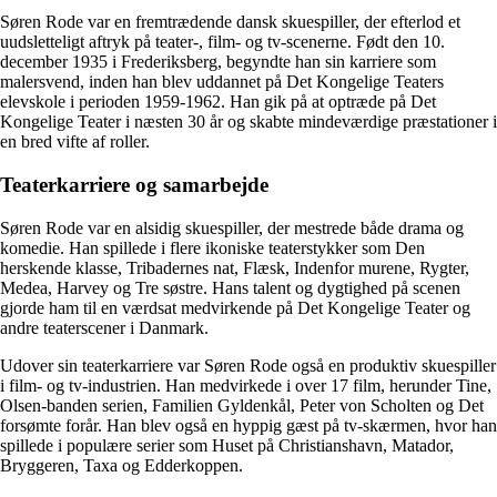
Søren Rode var en fremtrædende dansk skuespiller, der efterlod et
uudsletteligt aftryk på teater-, film- og tv-scenerne. Født den 10.
december 1935 i Frederiksberg, begyndte han sin karriere som
malersvend, inden han blev uddannet på Det Kongelige Teaters
elevskole i perioden 1959-1962. Han gik på at optræde på Det
Kongelige Teater i næsten 30 år og skabte mindeværdige præstationer i
en bred vifte af roller.
Teaterkarriere og samarbejde
Søren Rode var en alsidig skuespiller, der mestrede både drama og
komedie. Han spillede i flere ikoniske teaterstykker som Den
herskende klasse, Tribadernes nat, Flæsk, Indenfor murene, Rygter,
Medea, Harvey og Tre søstre. Hans talent og dygtighed på scenen
gjorde ham til en værdsat medvirkende på Det Kongelige Teater og
andre teaterscener i Danmark.
Udover sin teaterkarriere var Søren Rode også en produktiv skuespiller
i film- og tv-industrien. Han medvirkede i over 17 film, herunder Tine,
Olsen-banden serien, Familien Gyldenkål, Peter von Scholten og Det
forsømte forår. Han blev også en hyppig gæst på tv-skærmen, hvor han
spillede i populære serier som Huset på Christianshavn, Matador,
Bryggeren, Taxa og Edderkoppen.