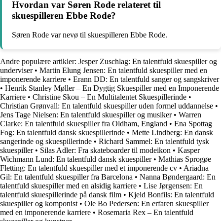
Hvordan var Søren Rode relateret til
skuespilleren Ebbe Rode?
Søren Rode var nevø til skuespilleren Ebbe Rode.
Andre populære artikler:
Jesper Zuschlag: En talentfuld skuespiller og
underviser
•
Martin Elung Jensen: En talentfuld skuespiller med en
imponerende karriere
•
Erann DD: En talentfuld sanger og sangskriver
•
Henrik Stanley Møller – En Dygtig Skuespiller med en Imponerende
Karriere
•
Christine Skou – En Multitalentet Skuespillerinde
•
Christian Grønvall: En talentfuld skuespiller uden formel uddannelse
•
Jens Tage Nielsen: En talentfuld skuespiller og musiker
•
Warren
Clarke: En talentfuld skuespiller fra Oldham, England
•
Ena Spottag
Fog: En talentfuld dansk skuespillerinde
•
Mette Lindberg: En dansk
sangerinde og skuespillerinde
•
Richard Sammel: En talentfuld tysk
skuespiller
•
Silas Adler: Fra skateboarder til modeikon
•
Kasper
Wichmann Lund: En talentfuld dansk skuespiller
•
Mathias Sprogøe
Fletting: En talentfuld skuespiller med et imponerende cv
•
Ariadna
Gil: En talentfuld skuespiller fra Barcelona
•
Nanna Bøndergaard: En
talentfuld skuespiller med en alsidig karriere
•
Lise Jørgensen: En
talentfuld skuespillerinde på dansk film
•
Kjeld Bonfils: En talentfuld
skuespiller og komponist
•
Ole Bo Pedersen: En erfaren skuespiller
med en imponerende karriere
•
Rosemaria Rex – En talentfuld