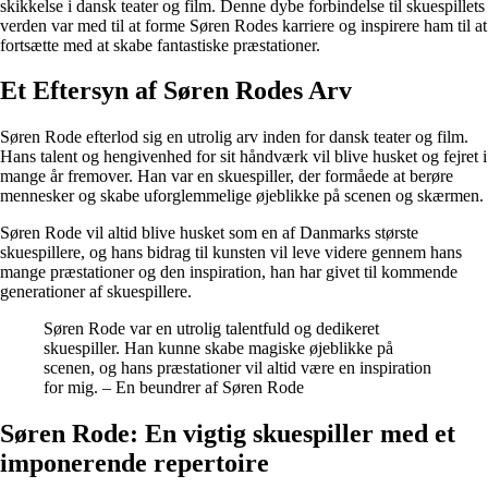
skikkelse i dansk teater og film. Denne dybe forbindelse til skuespillets
verden var med til at forme Søren Rodes karriere og inspirere ham til at
fortsætte med at skabe fantastiske præstationer.
Et Eftersyn af Søren Rodes Arv
Søren Rode efterlod sig en utrolig arv inden for dansk teater og film.
Hans talent og hengivenhed for sit håndværk vil blive husket og fejret i
mange år fremover. Han var en skuespiller, der formåede at berøre
mennesker og skabe uforglemmelige øjeblikke på scenen og skærmen.
Søren Rode vil altid blive husket som en af Danmarks største
skuespillere, og hans bidrag til kunsten vil leve videre gennem hans
mange præstationer og den inspiration, han har givet til kommende
generationer af skuespillere.
Søren Rode var en utrolig talentfuld og dedikeret
skuespiller. Han kunne skabe magiske øjeblikke på
scenen, og hans præstationer vil altid være en inspiration
for mig. – En beundrer af Søren Rode
Søren Rode: En vigtig skuespiller med et
imponerende repertoire