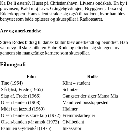
Ka De li østers?, Huset på Christianshavn, Livsens ondskab, En by i
provinsen, Kald mig Liva, Gøngehøvdingen, Bryggeren, Taxa og
Edderkoppen. Hans talent strakte sig også til radioen, hvor han blev
benyttet som både oplæser og skuespiller i Radioteatret.
Arv og anerkendelse
Søren Rodes bidrag til dansk kultur blev anerkendt og beundret. Han
var nevø til skuespilleren Ebbe Rode og efterlod sig sin egen arv
gennem sin mangeårige karriere som skuespiller.
Filmografi
Film
Rolle
Tine (1964)
Klint – student
Slå først, Frede (1965)
Schnitzel
Slap af, Frede (1966)
Gangster der siger Mama Mia
Olsen-banden (1968)
Mand ved busstoppested
Midt i en jazztid (1969)
Hjalmer
Olsen-bandens store kup (1972)
Fremmedarbejder
Olsen-banden går amok (1973)
Civilbetjent
Familien Gyldenkål (1975)
Inkassator