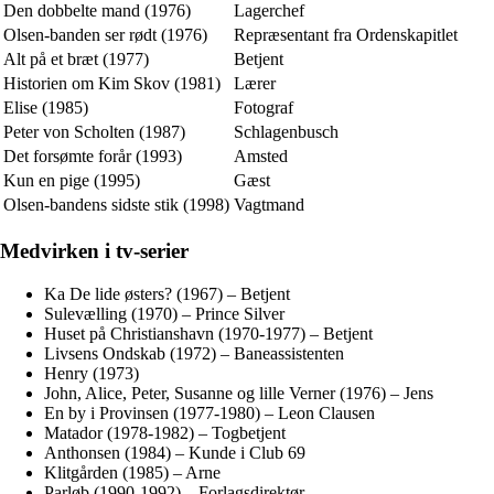
Den dobbelte mand (1976)
Lagerchef
Olsen-banden ser rødt (1976)
Repræsentant fra Ordenskapitlet
Alt på et bræt (1977)
Betjent
Historien om Kim Skov (1981)
Lærer
Elise (1985)
Fotograf
Peter von Scholten (1987)
Schlagenbusch
Det forsømte forår (1993)
Amsted
Kun en pige (1995)
Gæst
Olsen-bandens sidste stik (1998)
Vagtmand
Medvirken i tv-serier
Ka De lide østers? (1967) – Betjent
Sulevælling (1970) – Prince Silver
Huset på Christianshavn (1970-1977) – Betjent
Livsens Ondskab (1972) – Baneassistenten
Henry (1973)
John, Alice, Peter, Susanne og lille Verner (1976) – Jens
En by i Provinsen (1977-1980) – Leon Clausen
Matador (1978-1982) – Togbetjent
Anthonsen (1984) – Kunde i Club 69
Klitgården (1985) – Arne
Parløb (1990-1992) – Forlagsdirektør