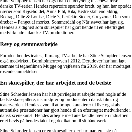
Stine Schrøder Jensen har også haft en betydelig tilstedeværelse i
danske TV-serier. Hendes repertoire spænder bredt, og hun har optrådt
i serier som Rejseholdet, Anna Pihl, Rita, Bedre skilt end aldrig,
Bedrag, Ditte & Louise, Dicte 3, Perfekte Steder, Greyzone, Den som
dræber – Fanget af mørket, Sommerdahl og Når støvet har lagt sig.
Hendes alsidighed som skuespiller har gjort hende til en eftertragtet
medvirkende i danske TV-produktioner.
Revy og stemmearbejde
Foruden hendes teater-, film- og TV-arbejde har Stine Schrøder Jensen
også medvirket i Bornholmerrevyen i 2012. Derudover har hun lagt
stemme til tegnefilmen Mugge og vejfesten fra 2019, der har modtaget
rosende anmeldelser.
En skuespiller, der har arbejdet med de bedste
Stine Schrøder Jensen har haft privilegiet at arbejde med nogle af de
bedste skuespillere, instruktører og producenter i dansk film- og
teaterverden. Hendes evne til at bringe karakterer til live og skabe
autentiske præstationer har gjort hende til en eftertragtet medvirkende i
dansk scenekunst. Hendes arbejde med anerkendte navne i industrien
er et bevis på hendes talent og dedikation til sit håndværk.
Stine Schrøder Jensen er en skuespiller, der har markeret sig på