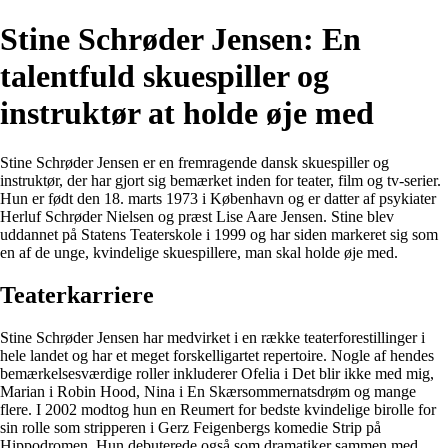
Stine Schrøder Jensen: En
talentfuld skuespiller og
instruktør at holde øje med
Stine Schrøder Jensen er en fremragende dansk skuespiller og
instruktør, der har gjort sig bemærket inden for teater, film og tv-serier.
Hun er født den 18. marts 1973 i København og er datter af psykiater
Herluf Schrøder Nielsen og præst Lise Aare Jensen. Stine blev
uddannet på Statens Teaterskole i 1999 og har siden markeret sig som
en af de unge, kvindelige skuespillere, man skal holde øje med.
Teaterkarriere
Stine Schrøder Jensen har medvirket i en række teaterforestillinger i
hele landet og har et meget forskelligartet repertoire. Nogle af hendes
bemærkelsesværdige roller inkluderer Ofelia i Det blir ikke med mig,
Marian i Robin Hood, Nina i En Skærsommernatsdrøm og mange
flere. I 2002 modtog hun en Reumert for bedste kvindelige birolle for
sin rolle som stripperen i Gerz Feigenbergs komedie Strip på
Hippodromen. Hun debuterede også som dramatiker sammen med