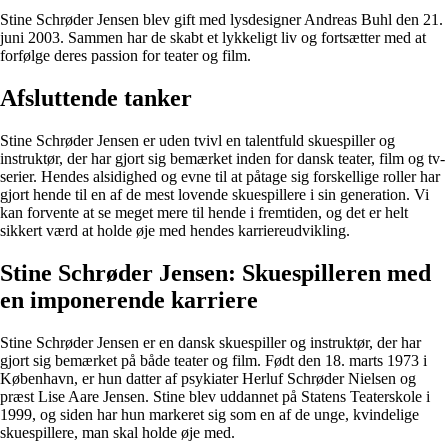
Stine Schrøder Jensen blev gift med lysdesigner Andreas Buhl den 21.
juni 2003. Sammen har de skabt et lykkeligt liv og fortsætter med at
forfølge deres passion for teater og film.
Afsluttende tanker
Stine Schrøder Jensen er uden tvivl en talentfuld skuespiller og
instruktør, der har gjort sig bemærket inden for dansk teater, film og tv-
serier. Hendes alsidighed og evne til at påtage sig forskellige roller har
gjort hende til en af de mest lovende skuespillere i sin generation. Vi
kan forvente at se meget mere til hende i fremtiden, og det er helt
sikkert værd at holde øje med hendes karriereudvikling.
Stine Schrøder Jensen: Skuespilleren med
en imponerende karriere
Stine Schrøder Jensen er en dansk skuespiller og instruktør, der har
gjort sig bemærket på både teater og film. Født den 18. marts 1973 i
København, er hun datter af psykiater Herluf Schrøder Nielsen og
præst Lise Aare Jensen. Stine blev uddannet på Statens Teaterskole i
1999, og siden har hun markeret sig som en af de unge, kvindelige
skuespillere, man skal holde øje med.