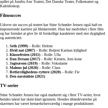
spillet på Jomfru Ane Teatret, Det Danske Teater, Folketeatret og
Kaleidoskop.
Filmsucces
Udover sin succes på teatret har Stine Schrøder Jensen også haft en
imponerende karriere på filmlærredet. Hun har medvirket i flere film
og har formået at give liv til forskellige karakterer med stor dygtighed
og autenticitet.
Seth (1999)
– Rolle: Helene
Hvid nat (2007)
– Rolle: Betjent Karinas lejlighed
Klassefesten (2011)
– Rolle: Ulla
Dan Dream (2017)
– Rolle: Kirsten, Jens kone
Jagtsæson (2019)
– Rolle: Voksdame
Malous jul (2020)
– Rolle: Clara
Retfærdighedens ryttere (2020)
– Rolle: Fie
Den næstsidste (2021)
TV-serier
Stine Schrøder Jensen har også markeret sig i flere TV-serier, hvor
hendes talent har skint klart igennem. Hendes tilstedeværelse på
skærmen har været bemærkelsesværdig i mange produktioner.