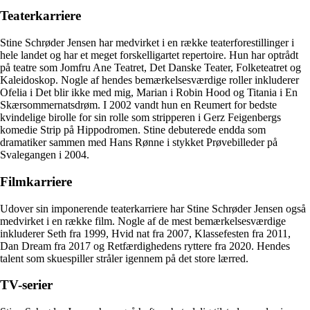
Teaterkarriere
Stine Schrøder Jensen har medvirket i en række teaterforestillinger i
hele landet og har et meget forskelligartet repertoire. Hun har optrådt
på teatre som Jomfru Ane Teatret, Det Danske Teater, Folketeatret og
Kaleidoskop. Nogle af hendes bemærkelsesværdige roller inkluderer
Ofelia i Det blir ikke med mig, Marian i Robin Hood og Titania i En
Skærsommernatsdrøm. I 2002 vandt hun en Reumert for bedste
kvindelige birolle for sin rolle som stripperen i Gerz Feigenbergs
komedie Strip på Hippodromen. Stine debuterede endda som
dramatiker sammen med Hans Rønne i stykket Prøvebilleder på
Svalegangen i 2004.
Filmkarriere
Udover sin imponerende teaterkarriere har Stine Schrøder Jensen også
medvirket i en række film. Nogle af de mest bemærkelsesværdige
inkluderer Seth fra 1999, Hvid nat fra 2007, Klassefesten fra 2011,
Dan Dream fra 2017 og Retfærdighedens ryttere fra 2020. Hendes
talent som skuespiller stråler igennem på det store lærred.
TV-serier