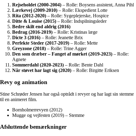
Rejseholdet (2000-2004)
– Rolle: Boysens assistent, Anna Pihl
Lærkevej (2009-2010)
– Rolle: Ekspedient Lotte
Rita (2012-2020)
– Rolle: Sygeplejerske, Hospice
Ditte & Louise (2015)
– Rolle: Indspilningsleder
Bedre skilt end aldrig (2016)
Bedrag (2016-2019)
– Rolle: Kristinas læge
Dicte 3 (2016)
– Rolle: Jeanette Brix
Perfekte Steder (2017-2019)
– Rolle: Mette
Greyzone (2018)
– Rolle: Trine Agger
Den som dræber – Fanget af mørket (2019-2023)
– Rolle:
Agnete
Sommerdahl (2020-2023)
– Rolle: Bente Dahl
Når støvet har lagt sig (2020)
– Rolle: Birgitte Eriksen
Revy og animation
Stine Schrøder Jensen har også optrådt i revyer og har lagt sin stemme
til en animeret film.
Bornholmerrevyen (2012)
Mugge og vejfesten (2019) – Stemme
Afsluttende bemærkninger