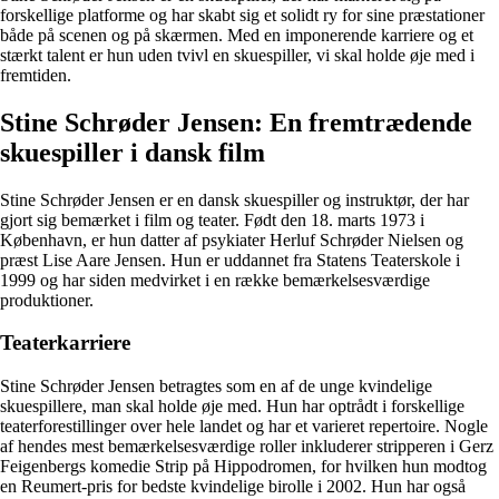
forskellige platforme og har skabt sig et solidt ry for sine præstationer
både på scenen og på skærmen. Med en imponerende karriere og et
stærkt talent er hun uden tvivl en skuespiller, vi skal holde øje med i
fremtiden.
Stine Schrøder Jensen: En fremtrædende
skuespiller i dansk film
Stine Schrøder Jensen er en dansk skuespiller og instruktør, der har
gjort sig bemærket i film og teater. Født den 18. marts 1973 i
København, er hun datter af psykiater Herluf Schrøder Nielsen og
præst Lise Aare Jensen. Hun er uddannet fra Statens Teaterskole i
1999 og har siden medvirket i en række bemærkelsesværdige
produktioner.
Teaterkarriere
Stine Schrøder Jensen betragtes som en af de unge kvindelige
skuespillere, man skal holde øje med. Hun har optrådt i forskellige
teaterforestillinger over hele landet og har et varieret repertoire. Nogle
af hendes mest bemærkelsesværdige roller inkluderer stripperen i Gerz
Feigenbergs komedie Strip på Hippodromen, for hvilken hun modtog
en Reumert-pris for bedste kvindelige birolle i 2002. Hun har også