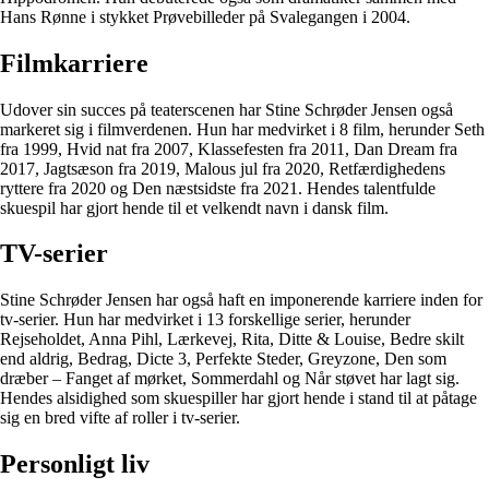
Hans Rønne i stykket Prøvebilleder på Svalegangen i 2004.
Filmkarriere
Udover sin succes på teaterscenen har Stine Schrøder Jensen også
markeret sig i filmverdenen. Hun har medvirket i 8 film, herunder Seth
fra 1999, Hvid nat fra 2007, Klassefesten fra 2011, Dan Dream fra
2017, Jagtsæson fra 2019, Malous jul fra 2020, Retfærdighedens
ryttere fra 2020 og Den næstsidste fra 2021. Hendes talentfulde
skuespil har gjort hende til et velkendt navn i dansk film.
TV-serier
Stine Schrøder Jensen har også haft en imponerende karriere inden for
tv-serier. Hun har medvirket i 13 forskellige serier, herunder
Rejseholdet, Anna Pihl, Lærkevej, Rita, Ditte & Louise, Bedre skilt
end aldrig, Bedrag, Dicte 3, Perfekte Steder, Greyzone, Den som
dræber – Fanget af mørket, Sommerdahl og Når støvet har lagt sig.
Hendes alsidighed som skuespiller har gjort hende i stand til at påtage
sig en bred vifte af roller i tv-serier.
Personligt liv