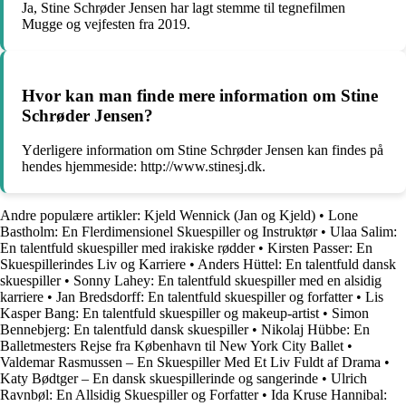
Ja, Stine Schrøder Jensen har lagt stemme til tegnefilmen
Mugge og vejfesten fra 2019.
Hvor kan man finde mere information om Stine
Schrøder Jensen?
Yderligere information om Stine Schrøder Jensen kan findes på
hendes hjemmeside: http://www.stinesj.dk.
Andre populære artikler:
Kjeld Wennick (Jan og Kjeld)
•
Lone
Bastholm: En Flerdimensionel Skuespiller og Instruktør
•
Ulaa Salim:
En talentfuld skuespiller med irakiske rødder
•
Kirsten Passer: En
Skuespillerindes Liv og Karriere
•
Anders Hüttel: En talentfuld dansk
skuespiller
•
Sonny Lahey: En talentfuld skuespiller med en alsidig
karriere
•
Jan Bredsdorff: En talentfuld skuespiller og forfatter
•
Lis
Kasper Bang: En talentfuld skuespiller og makeup-artist
•
Simon
Bennebjerg: En talentfuld dansk skuespiller
•
Nikolaj Hübbe: En
Balletmesters Rejse fra København til New York City Ballet
•
Valdemar Rasmussen – En Skuespiller Med Et Liv Fuldt af Drama
•
Katy Bødtger – En dansk skuespillerinde og sangerinde
•
Ulrich
Ravnbøl: En Allsidig Skuespiller og Forfatter
•
Ida Kruse Hannibal: