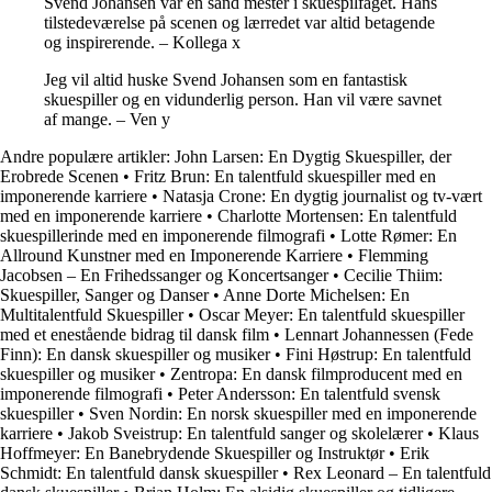
Svend Johansen var en sand mester i skuespilfaget. Hans
tilstedeværelse på scenen og lærredet var altid betagende
og inspirerende. – Kollega x
Jeg vil altid huske Svend Johansen som en fantastisk
skuespiller og en vidunderlig person. Han vil være savnet
af mange. – Ven y
Andre populære artikler:
John Larsen: En Dygtig Skuespiller, der
Erobrede Scenen
•
Fritz Brun: En talentfuld skuespiller med en
imponerende karriere
•
Natasja Crone: En dygtig journalist og tv-vært
med en imponerende karriere
•
Charlotte Mortensen: En talentfuld
skuespillerinde med en imponerende filmografi
•
Lotte Rømer: En
Allround Kunstner med en Imponerende Karriere
•
Flemming
Jacobsen – En Frihedssanger og Koncertsanger
•
Cecilie Thiim:
Skuespiller, Sanger og Danser
•
Anne Dorte Michelsen: En
Multitalentfuld Skuespiller
•
Oscar Meyer: En talentfuld skuespiller
med et enestående bidrag til dansk film
•
Lennart Johannessen (Fede
Finn): En dansk skuespiller og musiker
•
Fini Høstrup: En talentfuld
skuespiller og musiker
•
Zentropa: En dansk filmproducent med en
imponerende filmografi
•
Peter Andersson: En talentfuld svensk
skuespiller
•
Sven Nordin: En norsk skuespiller med en imponerende
karriere
•
Jakob Sveistrup: En talentfuld sanger og skolelærer
•
Klaus
Hoffmeyer: En Banebrydende Skuespiller og Instruktør
•
Erik
Schmidt: En talentfuld dansk skuespiller
•
Rex Leonard – En talentfuld