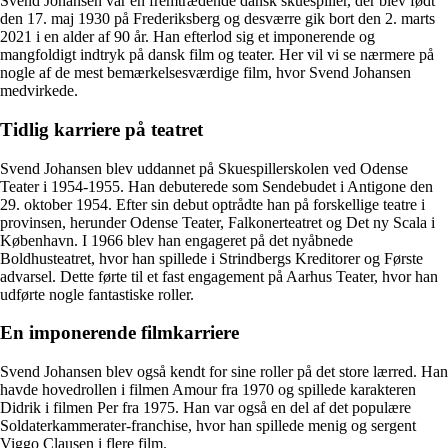
Svend Johansen var en fremtrædende dansk skuespiller, der blev født
den 17. maj 1930 på Frederiksberg og desværre gik bort den 2. marts
2021 i en alder af 90 år. Han efterlod sig et imponerende og
mangfoldigt indtryk på dansk film og teater. Her vil vi se nærmere på
nogle af de mest bemærkelsesværdige film, hvor Svend Johansen
medvirkede.
Tidlig karriere på teatret
Svend Johansen blev uddannet på Skuespillerskolen ved Odense
Teater i 1954-1955. Han debuterede som Sendebudet i Antigone den
29. oktober 1954. Efter sin debut optrådte han på forskellige teatre i
provinsen, herunder Odense Teater, Falkonerteatret og Det ny Scala i
København. I 1966 blev han engageret på det nyåbnede
Boldhusteatret, hvor han spillede i Strindbergs Kreditorer og Første
advarsel. Dette førte til et fast engagement på Aarhus Teater, hvor han
udførte nogle fantastiske roller.
En imponerende filmkarriere
Svend Johansen blev også kendt for sine roller på det store lærred. Han
havde hovedrollen i filmen Amour fra 1970 og spillede karakteren
Didrik i filmen Per fra 1975. Han var også en del af det populære
Soldaterkammerater-franchise, hvor han spillede menig og sergent
Viggo Clausen i flere film.