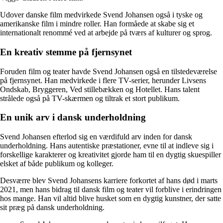
Udover danske film medvirkede Svend Johansen også i tyske og
amerikanske film i mindre roller. Han formåede at skabe sig et
internationalt renommé ved at arbejde på tværs af kulturer og sprog.
En kreativ stemme på fjernsynet
Foruden film og teater havde Svend Johansen også en tilstedeværelse
på fjernsynet. Han medvirkede i flere TV-serier, herunder Livsens
Ondskab, Bryggeren, Ved stillebækken og Hotellet. Hans talent
strålede også på TV-skærmen og tiltrak et stort publikum.
En unik arv i dansk underholdning
Svend Johansen efterlod sig en værdifuld arv inden for dansk
underholdning. Hans autentiske præstationer, evne til at indleve sig i
forskellige karakterer og kreativitet gjorde ham til en dygtig skuespiller
elsket af både publikum og kolleger.
Desværre blev Svend Johansens karriere forkortet af hans død i marts
2021, men hans bidrag til dansk film og teater vil forblive i erindringen
hos mange. Han vil altid blive husket som en dygtig kunstner, der satte
sit præg på dansk underholdning.