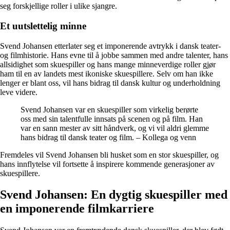
seg forskjellige roller i ulike sjangre.
Et uutslettelig minne
Svend Johansen etterlater seg et imponerende avtrykk i dansk teater-
og filmhistorie. Hans evne til å jobbe sammen med andre talenter, hans
allsidighet som skuespiller og hans mange minneverdige roller gjør
ham til en av landets mest ikoniske skuespillere. Selv om han ikke
lenger er blant oss, vil hans bidrag til dansk kultur og underholdning
leve videre.
Svend Johansen var en skuespiller som virkelig berørte
oss med sin talentfulle innsats på scenen og på film. Han
var en sann mester av sitt håndverk, og vi vil aldri glemme
hans bidrag til dansk teater og film. – Kollega og venn
Fremdeles vil Svend Johansen bli husket som en stor skuespiller, og
hans innflytelse vil fortsette å inspirere kommende generasjoner av
skuespillere.
Svend Johansen: En dygtig skuespiller med
en imponerende filmkarriere