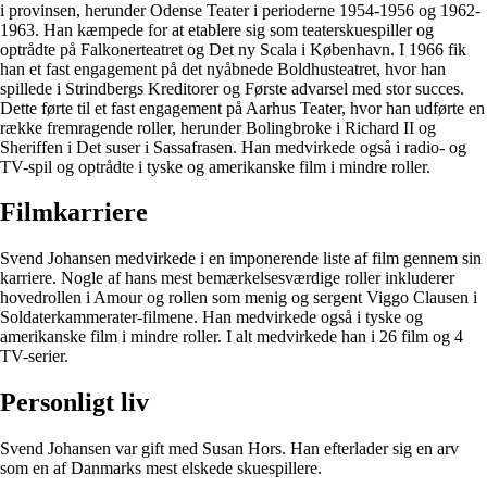
i provinsen, herunder Odense Teater i perioderne 1954-1956 og 1962-
1963. Han kæmpede for at etablere sig som teaterskuespiller og
optrådte på Falkonerteatret og Det ny Scala i København. I 1966 fik
han et fast engagement på det nyåbnede Boldhusteatret, hvor han
spillede i Strindbergs Kreditorer og Første advarsel med stor succes.
Dette førte til et fast engagement på Aarhus Teater, hvor han udførte en
række fremragende roller, herunder Bolingbroke i Richard II og
Sheriffen i Det suser i Sassafrasen. Han medvirkede også i radio- og
TV-spil og optrådte i tyske og amerikanske film i mindre roller.
Filmkarriere
Svend Johansen medvirkede i en imponerende liste af film gennem sin
karriere. Nogle af hans mest bemærkelsesværdige roller inkluderer
hovedrollen i Amour og rollen som menig og sergent Viggo Clausen i
Soldaterkammerater-filmene. Han medvirkede også i tyske og
amerikanske film i mindre roller. I alt medvirkede han i 26 film og 4
TV-serier.
Personligt liv
Svend Johansen var gift med Susan Hors. Han efterlader sig en arv
som en af Danmarks mest elskede skuespillere.