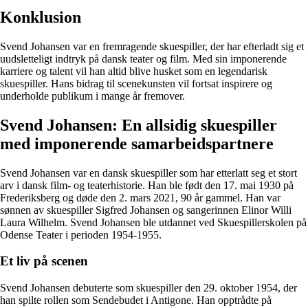
Konklusion
Svend Johansen var en fremragende skuespiller, der har efterladt sig et
uudsletteligt indtryk på dansk teater og film. Med sin imponerende
karriere og talent vil han altid blive husket som en legendarisk
skuespiller. Hans bidrag til scenekunsten vil fortsat inspirere og
underholde publikum i mange år fremover.
Svend Johansen: En allsidig skuespiller
med imponerende samarbeidspartnere
Svend Johansen var en dansk skuespiller som har etterlatt seg et stort
arv i dansk film- og teaterhistorie. Han ble født den 17. mai 1930 på
Frederiksberg og døde den 2. mars 2021, 90 år gammel. Han var
sønnen av skuespiller Sigfred Johansen og sangerinnen Elinor Willi
Laura Wilhelm. Svend Johansen ble utdannet ved Skuespillerskolen på
Odense Teater i perioden 1954-1955.
Et liv på scenen
Svend Johansen debuterte som skuespiller den 29. oktober 1954, der
han spilte rollen som Sendebudet i Antigone. Han opptrådte på