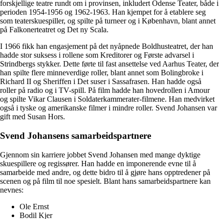
forskjellige teatre rundt om i provinsen, inkludert Odense Teater, både i
perioden 1954-1956 og 1962-1963. Han kjempet for å etablere seg
som teaterskuespiller, og spilte på turneer og i København, blant annet
på Falkonerteatret og Det ny Scala.
I 1966 fikk han engasjement på det nyåpnede Boldhusteatret, der han
hadde stor suksess i rollene som Kreditorer og Første advarsel i
Strindbergs stykker. Dette førte til fast ansettelse ved Aarhus Teater, der
han spilte flere minneverdige roller, blant annet som Bolingbroke i
Richard II og Sheriffen i Det suser i Sassafrasen. Han hadde også
roller på radio og i TV-spill. På film hadde han hovedrollen i Amour
og spilte Vikar Clausen i Soldaterkammerater-filmene. Han medvirket
også i tyske og amerikanske filmer i mindre roller. Svend Johansen var
gift med Susan Hors.
Svend Johansens samarbeidspartnere
Gjennom sin karriere jobbet Svend Johansen med mange dyktige
skuespillere og regissører. Han hadde en imponerende evne til å
samarbeide med andre, og dette bidro til å gjøre hans opptredener på
scenen og på film til noe spesielt. Blant hans samarbeidspartnere kan
nevnes:
Ole Ernst
Bodil Kjer