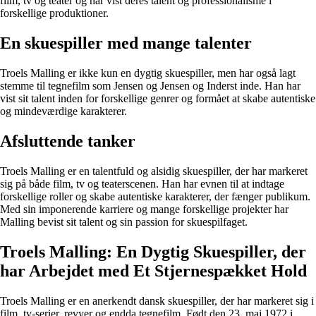
film, tv og teater og har vist deres talent og professionalisme i
forskellige produktioner.
En skuespiller med mange talenter
Troels Malling er ikke kun en dygtig skuespiller, men har også lagt
stemme til tegnefilm som Jensen og Jensen og Inderst inde. Han har
vist sit talent inden for forskellige genrer og formået at skabe autentiske
og mindeværdige karakterer.
Afsluttende tanker
Troels Malling er en talentfuld og alsidig skuespiller, der har markeret
sig på både film, tv og teaterscenen. Han har evnen til at indtage
forskellige roller og skabe autentiske karakterer, der fænger publikum.
Med sin imponerende karriere og mange forskellige projekter har
Malling bevist sit talent og sin passion for skuespilfaget.
Troels Malling: En Dygtig Skuespiller, der
har Arbejdet med Et Stjernespækket Hold
Troels Malling er en anerkendt dansk skuespiller, der har markeret sig i
film, tv-serier, revyer og endda tegnefilm. Født den 23. maj 1972 i