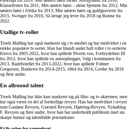
Parterapi fra 2010, Min søsters børn vælter Nordjylland fra 2010,
Klassefesten fra 2011, Min søsters børn – alene hjemme fra 2012, Min
søsters børn i Afrika fra 2013, Min søsters børn og guldgraverne fra
2015, Swinger fra 2016, Så længe jeg lever fra 2018 og Bamse fra
2022.
Utallige tv-roller
Troels Malling har også markeret sig i tv-mediet og har medvirket i en
række populære tv-serier. Han har blandt andet haft roller i tv-serierne
Klovn fra 2005-2022, hvor han spillede Piverts ven, Forbrydelsen III
fra 2012, hvor han spillede en autoophugger, Valg i kommunen fra
2013, Badehotellet fra 2013-2022, hvor han spillede Folmer
Gregersen, Bankerot fra 2014-2015, 1864 fra 2014, Grethe fra 2016
og flere andre.
En allround talent
Troels Malling har ikke kun markeret sig på film- og tv-skærmen, men
har også været en del af forskellige revyer. Han har medvirket i revyer
som Ganløse Revyen, Græsted Revyen, Hjørring-Revyen, Nykøbing
F. Revyen og flere andre, hvor han har underholdt publikum med sin
skarpe humor og talentfulde præstationer.
Et liv uden for rampelyset