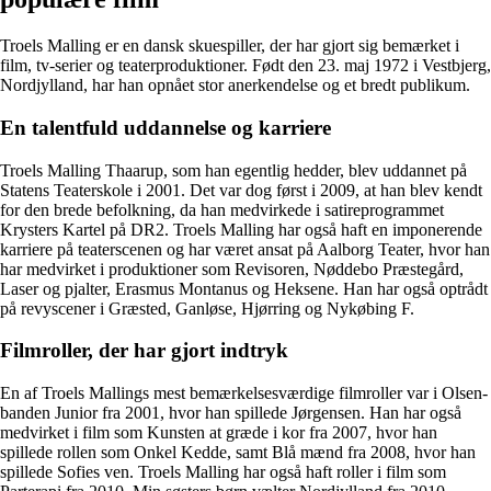
Troels Malling er en dansk skuespiller, der har gjort sig bemærket i
film, tv-serier og teaterproduktioner. Født den 23. maj 1972 i Vestbjerg,
Nordjylland, har han opnået stor anerkendelse og et bredt publikum.
En talentfuld uddannelse og karriere
Troels Malling Thaarup, som han egentlig hedder, blev uddannet på
Statens Teaterskole i 2001. Det var dog først i 2009, at han blev kendt
for den brede befolkning, da han medvirkede i satireprogrammet
Krysters Kartel på DR2. Troels Malling har også haft en imponerende
karriere på teaterscenen og har været ansat på Aalborg Teater, hvor han
har medvirket i produktioner som Revisoren, Nøddebo Præstegård,
Laser og pjalter, Erasmus Montanus og Heksene. Han har også optrådt
på revyscener i Græsted, Ganløse, Hjørring og Nykøbing F.
Filmroller, der har gjort indtryk
En af Troels Mallings mest bemærkelsesværdige filmroller var i Olsen-
banden Junior fra 2001, hvor han spillede Jørgensen. Han har også
medvirket i film som Kunsten at græde i kor fra 2007, hvor han
spillede rollen som Onkel Kedde, samt Blå mænd fra 2008, hvor han
spillede Sofies ven. Troels Malling har også haft roller i film som