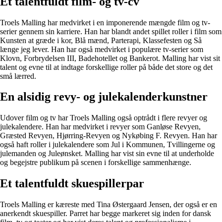
Et talentfuldt film- og tv-cv
Troels Malling har medvirket i en imponerende mængde film og tv-
serier gennem sin karriere. Han har blandt andet spillet roller i film som
Kunsten at græde i kor, Blå mænd, Parterapi, Klassefesten og Så
længe jeg lever. Han har også medvirket i populære tv-serier som
Klovn, Forbrydelsen III, Badehotellet og Bankerot. Malling har vist sit
talent og evne til at indtage forskellige roller på både det store og det
små lærred.
En alsidig revy- og julekalenderkunstner
Udover film og tv har Troels Malling også optrådt i flere revyer og
julekalendere. Han har medvirket i revyer som Ganløse Revyen,
Græsted Revyen, Hjørring-Revyen og Nykøbing F. Revyen. Han har
også haft roller i julekalendere som Jul i Kommunen, Tvillingerne og
julemanden og Juleønsket. Malling har vist sin evne til at underholde
og begejstre publikum på scenen i forskellige sammenhænge.
Et talentfuldt skuespillerpar
Troels Malling er kæreste med Tina Østergaard Jensen, der også er en
anerkendt skuespiller. Parret har begge markeret sig inden for dansk