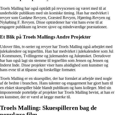
Troels Malling har også optrådt på revyscenen og været med til at
underholde publikum med sin komiske timing. Han har medvirket i
revyer som Ganløse Revyen, Græsted Revyen, Hjørring-Revyen og
Nykøbing F. Revyen. Disse optrædener har vist hans evne til at
engagere publikum og levere sjove og mindeværdige præstationer.
Et Blik på Troels Mallings Andre Projekter
Udover film, tv-serier og revyer har Troels Malling også arbejdet med
julekalendere og tegnefilm. Han har medvirket i julekalendere som Jul
i Kommunen, Tvillingerne og julemanden og Juleønsket. Derudover
har han også lagt sin stemme til tegnefilm som Jensen og Jensen og
Inderst Inde. Disse projekter viser hans alsidighed som kunstner og
hans evne til at tilpasse sig forskellige formater.
Troels Malling er en skuespiller, der har formået at arbejde med nogle
af de bedste i branchen. Hans talenter og engagement har gjort ham til
en elsket skuespiller både blandt publikum og hans kolleger. Med sin
imponerende portefølje af projekter har Troels Malling bevist, at han er
en kunstner, der er værd at lægge mærke til.
Troels Malling: Skuespilleren bag de
populære film