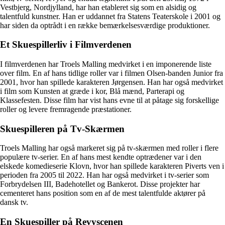
Vestbjerg, Nordjylland, har han etableret sig som en alsidig og
talentfuld kunstner. Han er uddannet fra Statens Teaterskole i 2001 og
har siden da optrådt i en række bemærkelsesværdige produktioner.
Et Skuespillerliv i Filmverdenen
I filmverdenen har Troels Malling medvirket i en imponerende liste
over film. En af hans tidlige roller var i filmen Olsen-banden Junior fra
2001, hvor han spillede karakteren Jørgensen. Han har også medvirket
i film som Kunsten at græde i kor, Blå mænd, Parterapi og
Klassefesten. Disse film har vist hans evne til at påtage sig forskellige
roller og levere fremragende præstationer.
Skuespilleren på Tv-Skærmen
Troels Malling har også markeret sig på tv-skærmen med roller i flere
populære tv-serier. En af hans mest kendte optrædener var i den
elskede komedieserie Klovn, hvor han spillede karakteren Piverts ven i
perioden fra 2005 til 2022. Han har også medvirket i tv-serier som
Forbrydelsen III, Badehotellet og Bankerot. Disse projekter har
cementeret hans position som en af de mest talentfulde aktører på
dansk tv.
En Skuespiller på Revyscenen