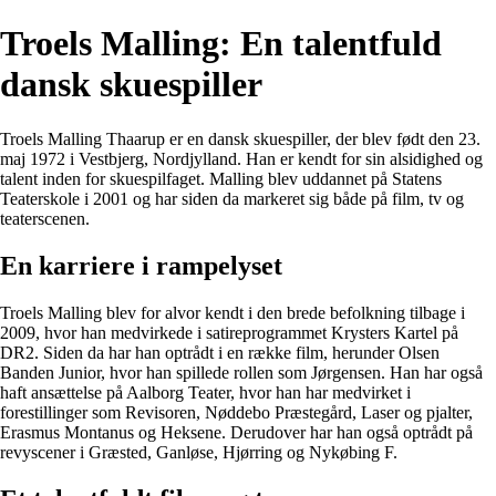
Troels Malling: En talentfuld
dansk skuespiller
Troels Malling Thaarup er en dansk skuespiller, der blev født den 23.
maj 1972 i Vestbjerg, Nordjylland. Han er kendt for sin alsidighed og
talent inden for skuespilfaget. Malling blev uddannet på Statens
Teaterskole i 2001 og har siden da markeret sig både på film, tv og
teaterscenen.
En karriere i rampelyset
Troels Malling blev for alvor kendt i den brede befolkning tilbage i
2009, hvor han medvirkede i satireprogrammet Krysters Kartel på
DR2. Siden da har han optrådt i en række film, herunder Olsen
Banden Junior, hvor han spillede rollen som Jørgensen. Han har også
haft ansættelse på Aalborg Teater, hvor han har medvirket i
forestillinger som Revisoren, Nøddebo Præstegård, Laser og pjalter,
Erasmus Montanus og Heksene. Derudover har han også optrådt på
revyscener i Græsted, Ganløse, Hjørring og Nykøbing F.