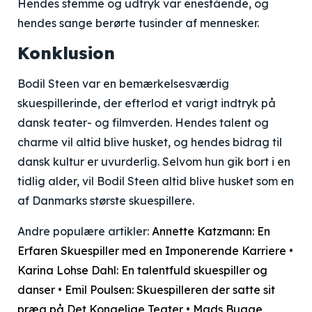
Hendes stemme og udtryk var enestående, og
hendes sange berørte tusinder af mennesker.
Konklusion
Bodil Steen var en bemærkelsesværdig
skuespillerinde, der efterlod et varigt indtryk på
dansk teater- og filmverden. Hendes talent og
charme vil altid blive husket, og hendes bidrag til
dansk kultur er uvurderlig. Selvom hun gik bort i en
tidlig alder, vil Bodil Steen altid blive husket som en
af Danmarks største skuespillere.
Andre populære artikler:
Annette Katzmann: En
Erfaren Skuespiller med en Imponerende Karriere
•
Karina Lohse Dahl: En talentfuld skuespiller og
danser
•
Emil Poulsen: Skuespilleren der satte sit
præg på Det Kongelige Teater
•
Mads Bugge