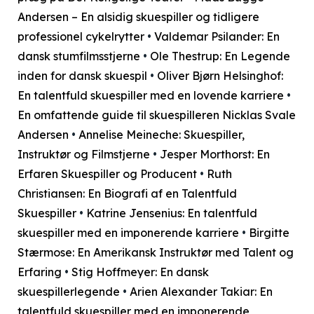
Andersen – En alsidig skuespiller og tidligere
professionel cykelrytter
•
Valdemar Psilander: En
dansk stumfilmsstjerne
•
Ole Thestrup: En Legende
inden for dansk skuespil
•
Oliver Bjørn Helsinghof:
En talentfuld skuespiller med en lovende karriere
•
En omfattende guide til skuespilleren Nicklas Svale
Andersen
•
Annelise Meineche: Skuespiller,
Instruktør og Filmstjerne
•
Jesper Morthorst: En
Erfaren Skuespiller og Producent
•
Ruth
Christiansen: En Biografi af en Talentfuld
Skuespiller
•
Katrine Jensenius: En talentfuld
skuespiller med en imponerende karriere
•
Birgitte
Stærmose: En Amerikansk Instruktør med Talent og
Erfaring
•
Stig Hoffmeyer: En dansk
skuespillerlegende
•
Arien Alexander Takiar: En
talentfuld skuespiller med en imponerende