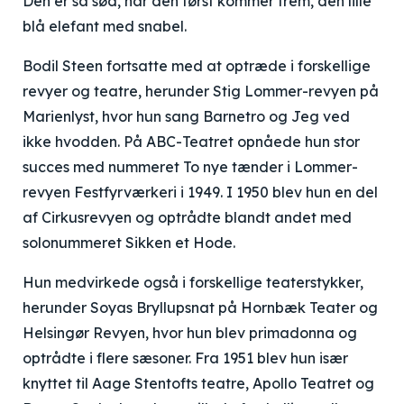
Den er så sød, når den først kommer frem, den lille
blå elefant med snabel.
Bodil Steen fortsatte med at optræde i forskellige
revyer og teatre, herunder Stig Lommer-revyen på
Marienlyst, hvor hun sang Barnetro og Jeg ved
ikke hvodden. På ABC-Teatret opnåede hun stor
succes med nummeret To nye tænder i Lommer-
revyen Festfyrværkeri i 1949. I 1950 blev hun en del
af Cirkusrevyen og optrådte blandt andet med
solonummeret Sikken et Hode.
Hun medvirkede også i forskellige teaterstykker,
herunder Soyas Bryllupsnat på Hornbæk Teater og
Helsingør Revyen, hvor hun blev primadonna og
optrådte i flere sæsoner. Fra 1951 blev hun især
knyttet til Aage Stentofts teatre, Apollo Teatret og