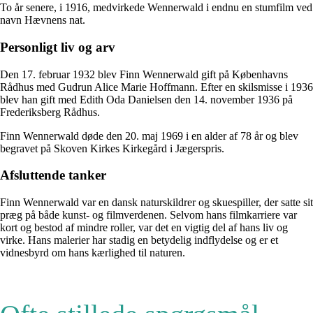
To år senere, i 1916, medvirkede Wennerwald i endnu en stumfilm ved
navn Hævnens nat.
Personligt liv og arv
Den 17. februar 1932 blev Finn Wennerwald gift på Københavns
Rådhus med Gudrun Alice Marie Hoffmann. Efter en skilsmisse i 1936
blev han gift med Edith Oda Danielsen den 14. november 1936 på
Frederiksberg Rådhus.
Finn Wennerwald døde den 20. maj 1969 i en alder af 78 år og blev
begravet på Skoven Kirkes Kirkegård i Jægerspris.
Afsluttende tanker
Finn Wennerwald var en dansk naturskildrer og skuespiller, der satte sit
præg på både kunst- og filmverdenen. Selvom hans filmkarriere var
kort og bestod af mindre roller, var det en vigtig del af hans liv og
virke. Hans malerier har stadig en betydelig indflydelse og er et
vidnesbyrd om hans kærlighed til naturen.