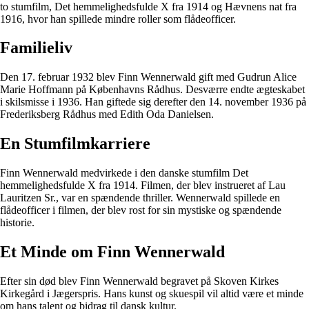
to stumfilm, Det hemmelighedsfulde X fra 1914 og Hævnens nat fra
1916, hvor han spillede mindre roller som flådeofficer.
Familieliv
Den 17. februar 1932 blev Finn Wennerwald gift med Gudrun Alice
Marie Hoffmann på Københavns Rådhus. Desværre endte ægteskabet
i skilsmisse i 1936. Han giftede sig derefter den 14. november 1936 på
Frederiksberg Rådhus med Edith Oda Danielsen.
En Stumfilmkarriere
Finn Wennerwald medvirkede i den danske stumfilm Det
hemmelighedsfulde X fra 1914. Filmen, der blev instrueret af Lau
Lauritzen Sr., var en spændende thriller. Wennerwald spillede en
flådeofficer i filmen, der blev rost for sin mystiske og spændende
historie.
Et Minde om Finn Wennerwald
Efter sin død blev Finn Wennerwald begravet på Skoven Kirkes
Kirkegård i Jægerspris. Hans kunst og skuespil vil altid være et minde
om hans talent og bidrag til dansk kultur.