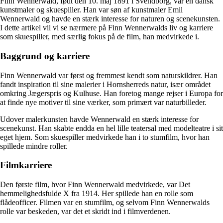
Finn Wennerwald, født den 10. maj 1891 i Svendborg, var en dansk
kunstmaler og skuespiller. Han var søn af kunstmaler Emil
Wennerwald og havde en stærk interesse for naturen og scenekunsten.
I dette artikel vil vi se nærmere på Finn Wennerwalds liv og karriere
som skuespiller, med særlig fokus på de film, han medvirkede i.
Baggrund og karriere
Finn Wennerwald var først og fremmest kendt som naturskildrer. Han
fandt inspiration til sine malerier i Hornsherreds natur, især området
omkring Jægerspris og Kulhuse. Han foretog mange rejser i Europa for
at finde nye motiver til sine værker, som primært var naturbilleder.
Udover malerkunsten havde Wennerwald en stærk interesse for
scenekunst. Han skabte endda en hel lille teatersal med modelteatre i sit
eget hjem. Som skuespiller medvirkede han i to stumfilm, hvor han
spillede mindre roller.
Filmkarriere
Den første film, hvor Finn Wennerwald medvirkede, var Det
hemmelighedsfulde X fra 1914. Her spillede han en rolle som
flådeofficer. Filmen var en stumfilm, og selvom Finn Wennerwalds
rolle var beskeden, var det et skridt ind i filmverdenen.