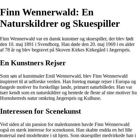
Finn Wennerwald: En
Naturskildrer og Skuespiller
Finn Wennerwald var en dansk kunstner og skuespiller, der blev født
den 10. maj 1891 i Svendborg. Han døde den 20. maj 1969 i en alder
af 78 år og blev begravet på Skoven Kirkes Kirkegård i Jægerspris.
En Kunstners Rejser
Som søn af kunstmaler Emil Wennerwald, blev Finn Wennerwald
inspireret til at udforske verden. Han foretog mange rejser i Europa og
fangede motiver fra forskellige lande, primært naturbilleder. Han var
især kendt som en naturskildrer og hentede de fleste af sine motiver fra
Hornsherreds natur omkring Jægerspris og Kulhuse.
Interessen for Scenekunst
Ved siden af sin passion for malerkunsten havde Finn Wennerwald
også en stærk interesse for scenekunst. Han skabte endda en hel lille
teatersal med modelteatre i sit hjem. Som skuespiller medvirkede han i