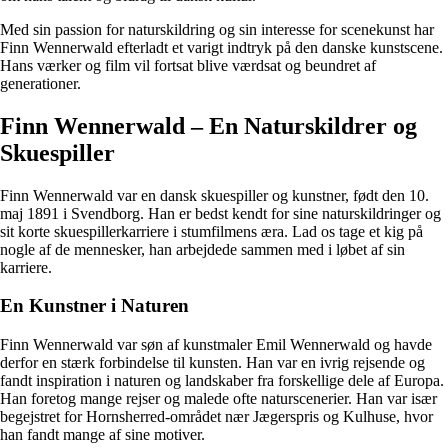
Med sin passion for naturskildring og sin interesse for scenekunst har
Finn Wennerwald efterladt et varigt indtryk på den danske kunstscene.
Hans værker og film vil fortsat blive værdsat og beundret af
generationer.
Finn Wennerwald – En Naturskildrer og
Skuespiller
Finn Wennerwald var en dansk skuespiller og kunstner, født den 10.
maj 1891 i Svendborg. Han er bedst kendt for sine naturskildringer og
sit korte skuespillerkarriere i stumfilmens æra. Lad os tage et kig på
nogle af de mennesker, han arbejdede sammen med i løbet af sin
karriere.
En Kunstner i Naturen
Finn Wennerwald var søn af kunstmaler Emil Wennerwald og havde
derfor en stærk forbindelse til kunsten. Han var en ivrig rejsende og
fandt inspiration i naturen og landskaber fra forskellige dele af Europa.
Han foretog mange rejser og malede ofte naturscenerier. Han var især
begejstret for Hornsherred-området nær Jægerspris og Kulhuse, hvor
han fandt mange af sine motiver.