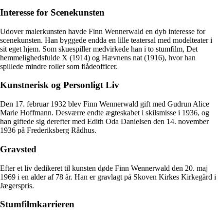
Interesse for Scenekunsten
Udover malerkunsten havde Finn Wennerwald en dyb interesse for
scenekunsten. Han byggede endda en lille teatersal med modelteater i
sit eget hjem. Som skuespiller medvirkede han i to stumfilm, Det
hemmelighedsfulde X (1914) og Hævnens nat (1916), hvor han
spillede mindre roller som flådeofficer.
Kunstnerisk og Personligt Liv
Den 17. februar 1932 blev Finn Wennerwald gift med Gudrun Alice
Marie Hoffmann. Desværre endte ægteskabet i skilsmisse i 1936, og
han giftede sig derefter med Edith Oda Danielsen den 14. november
1936 på Frederiksberg Rådhus.
Gravsted
Efter et liv dedikeret til kunsten døde Finn Wennerwald den 20. maj
1969 i en alder af 78 år. Han er gravlagt på Skoven Kirkes Kirkegård i
Jægerspris.
Stumfilmkarrieren