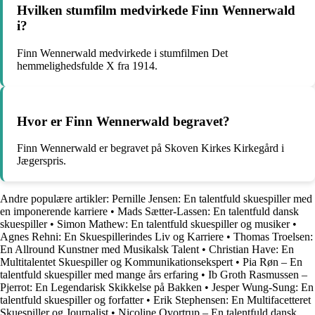
Hvilken stumfilm medvirkede Finn Wennerwald
i?
Finn Wennerwald medvirkede i stumfilmen Det
hemmelighedsfulde X fra 1914.
Hvor er Finn Wennerwald begravet?
Finn Wennerwald er begravet på Skoven Kirkes Kirkegård i
Jægerspris.
Andre populære artikler:
Pernille Jensen: En talentfuld skuespiller med
en imponerende karriere
•
Mads Sætter-Lassen: En talentfuld dansk
skuespiller
•
Simon Mathew: En talentfuld skuespiller og musiker
•
Agnes Rehni: En Skuespillerindes Liv og Karriere
•
Thomas Troelsen:
En Allround Kunstner med Musikalsk Talent
•
Christian Have: En
Multitalentet Skuespiller og Kommunikationsekspert
•
Pia Røn – En
talentfuld skuespiller med mange års erfaring
•
Ib Groth Rasmussen –
Pjerrot: En Legendarisk Skikkelse på Bakken
•
Jesper Wung-Sung: En
talentfuld skuespiller og forfatter
•
Erik Stephensen: En Multifacetteret
Skuespiller og Journalist
•
Nicoline Qvortrup – En talentfuld dansk