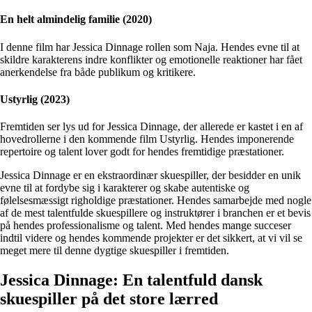
En helt almindelig familie (2020)
I denne film har Jessica Dinnage rollen som Naja. Hendes evne til at
skildre karakterens indre konflikter og emotionelle reaktioner har fået
anerkendelse fra både publikum og kritikere.
Ustyrlig (2023)
Fremtiden ser lys ud for Jessica Dinnage, der allerede er kastet i en af
hovedrollerne i den kommende film Ustyrlig. Hendes imponerende
repertoire og talent lover godt for hendes fremtidige præstationer.
Jessica Dinnage er en ekstraordinær skuespiller, der besidder en unik
evne til at fordybe sig i karakterer og skabe autentiske og
følelsesmæssigt righoldige præstationer. Hendes samarbejde med nogle
af de mest talentfulde skuespillere og instruktører i branchen er et bevis
på hendes professionalisme og talent. Med hendes mange succeser
indtil videre og hendes kommende projekter er det sikkert, at vi vil se
meget mere til denne dygtige skuespiller i fremtiden.
Jessica Dinnage: En talentfuld dansk
skuespiller på det store lærred