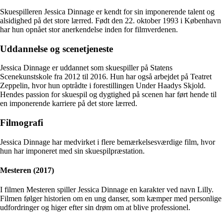
Skuespilleren Jessica Dinnage er kendt for sin imponerende talent og
alsidighed på det store lærred. Født den 22. oktober 1993 i København
har hun opnået stor anerkendelse inden for filmverdenen.
Uddannelse og scenetjeneste
Jessica Dinnage er uddannet som skuespiller på Statens
Scenekunstskole fra 2012 til 2016. Hun har også arbejdet på Teatret
Zeppelin, hvor hun optrådte i forestillingen Under Haadys Skjold.
Hendes passion for skuespil og dygtighed på scenen har ført hende til
en imponerende karriere på det store lærred.
Filmografi
Jessica Dinnage har medvirket i flere bemærkelsesværdige film, hvor
hun har imponeret med sin skuespilpræstation.
Mesteren (2017)
I filmen Mesteren spiller Jessica Dinnage en karakter ved navn Lilly.
Filmen følger historien om en ung danser, som kæmper med personlige
udfordringer og higer efter sin drøm om at blive professionel.