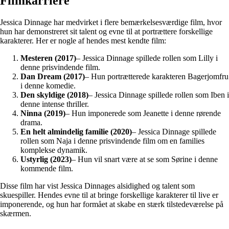
Filmkarriere
Jessica Dinnage har medvirket i flere bemærkelsesværdige film, hvor
hun har demonstreret sit talent og evne til at portrættere forskellige
karakterer. Her er nogle af hendes mest kendte film:
Mesteren (2017)
– Jessica Dinnage spillede rollen som Lilly i
denne prisvindende film.
Dan Dream (2017)
– Hun portrætterede karakteren Bagerjomfru
i denne komedie.
Den skyldige (2018)
– Jessica Dinnage spillede rollen som Iben i
denne intense thriller.
Ninna (2019)
– Hun imponerede som Jeanette i denne rørende
drama.
En helt almindelig familie (2020)
– Jessica Dinnage spillede
rollen som Naja i denne prisvindende film om en families
komplekse dynamik.
Ustyrlig (2023)
– Hun vil snart være at se som Sørine i denne
kommende film.
Disse film har vist Jessica Dinnages alsidighed og talent som
skuespiller. Hendes evne til at bringe forskellige karakterer til live er
imponerende, og hun har formået at skabe en stærk tilstedeværelse på
skærmen.