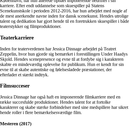
København, har hun allerede opnået imponerende bedrifter i sin
karriere. Efter endt uddannelse som skuespiller på Statens
Scenekunstskole i perioden 2012-2016, har hun arbejdet med nogle af
de mest anerkendte navne inden for dansk scenekunst. Hendes utrolige
talent og dedikation har gjort hende til en foretrukken skuespiller i både
teaterstykker og filmproduktioner.
Teaterkarriere
Inden for teaterverdenen har Jessica Dinnage arbejdet på Teatret
Zeppelin, hvor hun gjorde sig bemærket i forestillingen Under Haadys
Skjold. Hendes scenepresence og evne til at fordybe sig i karakteren
skabte en mindeværdig oplevelse for publikum. Hun er kendt for sin
evne til at skabe autentiske og følelsesladede præstationer, der
efterlader et stærkt indtryk.
Filmsucceser
Jessica Dinnage har også haft en imponerende filmkarriere med en
række succesfulde produktioner. Hendes talent for at fortolke
karakterer og skabe stærke forbindelser med sine medspillere har sikret
hende roller i flere bemærkelsesværdige film.
Mesteren (2017)