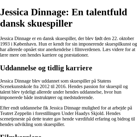
Jessica Dinnage: En talentfuld
dansk skuespiller
Jessica Dinnage er en dansk skuespiller, der blev født den 22. oktober
1993 i København. Hun er kendt for sin imponerende skuespilkunst og
har allerede opnået stor anerkendelse i filmverdenen. Læs videre for at
lære mere om hendes karriere og præstationer.
Uddannelse og tidlig karriere
Jessica Dinnage blev uddannet som skuespiller på Statens
Scenekunstskole fra 2012 til 2016. Hendes passion for skuespil og
talent blev tydeligt allerede under hendes uddannelse, hvor hun
imponerede både instruktører og medstuderende.
Efter endt uddannelse fik Jessica Dinnage mulighed for at arbejde på
Teatret Zeppelin i forestillingen Under Haadys Skjold. Hendes
scenetjeneste på dette teater gav hende værdifuld erfaring og bidrog til
hendes udvikling som skuespiller.