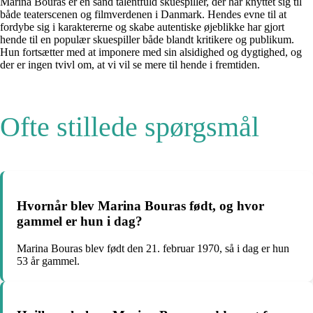
Marina Bouras er en sand talentfuld skuespiller, der har knyttet sig til
både teaterscenen og filmverdenen i Danmark. Hendes evne til at
fordybe sig i karaktererne og skabe autentiske øjeblikke har gjort
hende til en populær skuespiller både blandt kritikere og publikum.
Hun fortsætter med at imponere med sin alsidighed og dygtighed, og
der er ingen tvivl om, at vi vil se mere til hende i fremtiden.
Ofte stillede spørgsmål
Hvornår blev Marina Bouras født, og hvor
gammel er hun i dag?
Marina Bouras blev født den 21. februar 1970, så i dag er hun
53 år gammel.