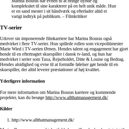
Marina Bouras har evnen til at bringe dybde og
kompleksitet til sine karakterer på en helt unik måde. Hun
er en sand mester i sit håndværk og efterlader altid et
varigt indtryk på publikum. – Filmkritiker
TV-serier
Udover sin imponerende filmkarriere har Marina Bouras også
medvirket i flere TV-serier. Hun spillede rollen som vicepolitimester
Marie Wied i TV-serien Ørnen. Hendes talent og engagement har gjort
hende til en eftertragtet skuespiller i dansk tv-land, og hun har
medvirket i serier som Taxa, Rejseholdet, Ditte & Louise og Bedrag.
Hendes alsidighed og evne til at formidle følelser gør hende til en
skuespiller, der altid leverer præstationer af høj kvalitet.
Yderligere information
For mere information om Marina Bouras karriere og kommende
projekter, kan du besøge
http://www.allthatmanagement.dk/
Kilder
http://www.allthatmanagement.dk/