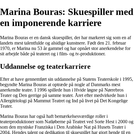
Marina Bouras: Skuespiller med
en imponerende karriere
Marina Bouras er en dansk skuespiller, der har markeret sig som en af
landets mest talentfulde og alsidige kunstnere. Født den 21. februar
1970, er Marina nu 53 år gammel og har opnået stor anerkendelse for
sit arbejde både på teateret og i film- og tv-produktioner.
Uddannelse og teaterkarriere
Efter at have gennemført sin uddannelse på Statens Teaterskole i 1995,
begyndte Marina Bouras at optræde på nogle af Danmarks mest
anerkendte teatre. I 1996 spillede hun i Hvide løgne på Nørrebros
Teater og Den gerrige på samme teater. Året efter medvirkede hun i
Allergitriologi på Mammut Teatret og Ind på livet på Det Kongelige
Teater.
Marina Bouras har også haft bemærkelsesværdige roller i
teaterproduktioner som Natløberne på Teatret ved Sorte Hest i 2000 og
som den mystiske Franziska i Den Arabiske Nat på Husets Teater i
2004. Hendes talent og dedikation til skuespillet har gjort hende til en