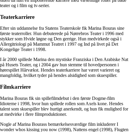
siden da haft en imponerende karriere med væsentlige roller på både
teater og i film og tv-serier.
Teaterkarriere
Efter sin uddannelse fra Statens Teaterskole fik Marina Bouras sine
første teaterroller. Hun debuterede på Nørrebros Teater i 1996 med
stykker som Hvide løgne og Den gerrige. Hun medvirkede også i
Allergitriologi på Mammut Teatret i 1997 og Ind på livet på Det
Kongelige Teater i 1998.
I år 2000 spillede Marina den mystiske Franziska i Den Arabiske Nat
på Husets Teater, og i 2004 gav hun stemme til hovedpersonen i
hørespillet Hårvækst. Hendes teaterkarriere har været varieret og
mangfoldig, hvilket tyder på hendes alsidighed som skuespiller.
Filmkarriere
Marina Bouras fik sin spillefilmdebut i den første Dogme-film
Idioterne i 1998, hvor hun spillede rollen som Axels kone. Hendes
talent som skuespiller blev hurtigt anerkendt, og hun fik mulighed for
at medvirke i flere filmproduktioner.
Nogle af Marina Bourass bemærkelsesværdige film inkluderer I
wonder whos kissing you now (1998), Nattens engel (1998), Flugten