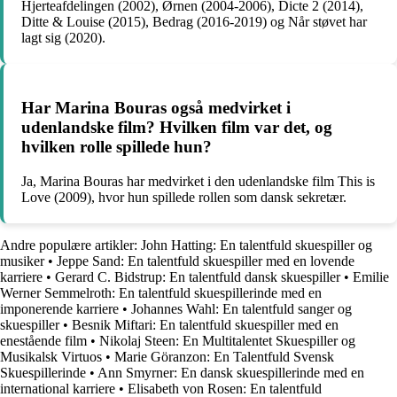
Hjerteafdelingen (2002), Ørnen (2004-2006), Dicte 2 (2014),
Ditte & Louise (2015), Bedrag (2016-2019) og Når støvet har
lagt sig (2020).
Har Marina Bouras også medvirket i
udenlandske film? Hvilken film var det, og
hvilken rolle spillede hun?
Ja, Marina Bouras har medvirket i den udenlandske film This is
Love (2009), hvor hun spillede rollen som dansk sekretær.
Andre populære artikler:
John Hatting: En talentfuld skuespiller og
musiker
•
Jeppe Sand: En talentfuld skuespiller med en lovende
karriere
•
Gerard C. Bidstrup: En talentfuld dansk skuespiller
•
Emilie
Werner Semmelroth: En talentfuld skuespillerinde med en
imponerende karriere
•
Johannes Wahl: En talentfuld sanger og
skuespiller
•
Besnik Miftari: En talentfuld skuespiller med en
enestående film
•
Nikolaj Steen: En Multitalentet Skuespiller og
Musikalsk Virtuos
•
Marie Göranzon: En Talentfuld Svensk
Skuespillerinde
•
Ann Smyrner: En dansk skuespillerinde med en
international karriere
•
Elisabeth von Rosen: En talentfuld