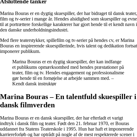
Afsluttende tanker
Marina Bouras er en dygtig skuespiller, der har bidraget til dansk teater,
film og tv-serier i mange år. Hendes alsidighed som skuespiller og evne
til at portrættere forskellige karakterer har gjort hende til et kendt navn i
den danske underholdningsindustri.
Med flere teaterstykker, spillefilm og tv-serier på hendes cv, er Marina
Bouras en inspirerende skuespillerinde, hvis talent og dedikation fortsat
imponerer publikum.
Marina Bouras er en dygtig skuespiller, der kan indfange
et publikums opmærksomhed med hendes præstationer på
teater, film og tv. Hendes engagement og professionalisme
gør hende til en fornøjelse at arbejde sammen med. –
Kendt dansk instruktør
Marina Bouras – En talentfuld skuespiller i
dansk filmverden
Marina Bouras er en dansk skuespiller, der har efterladt et varigt
indtryk i dansk film og teater. Født den 21. februar 1970, er Bouras
uddannet fra Statens Teaterskole i 1995. Hun har haft et imponerende
karriereforløb og har optrådt på nogle af de mest respekterede scener i