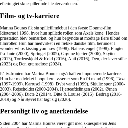
eftertragtet skuespillerinde i teaterverdenen.
Film- og tv-karriere
Marina Bouras fik sin spillefilmdebut i den første Dogme-film
Idioterne i 1998, hvor hun spillede rollen som Axels kone. Hendes
præstation blev bemærket, og hun begyndte at modtage flere tilbud om
filmroller. Hun har medvirket i en række danske film, herunder I
wonder whos kissing you now (1998), Nattens engel (1998), Flugten
fra Jante (2000), Springet (2005), Grønne hjerter (2006), Skytten
(2013), Tordenskjold & Kold (2016), Anti (2016), Den, der lever stille
(2023) og Den grænseløse (2024).
På tv-fronten har Marina Bouras også haft en imponerende karriere.
Hun har medvirket i populære tv-serier som En fri mand (1996), Taxa
(1997-1999), Karrusel (1998), Dybt vand (1999), Skjulte spor (2000-
2003), Rejseholdet (2000-2004), Hjerteafdelingen (2002), Ørnen
(2004-2006), Dicte 2 (2014), Ditte & Louise (2015), Bedrag (2016-
2019) og Når støvet har lagt sig (2020).
Personligt liv og anerkendelse
Siden 2004 har Marina Bouras været gift med skuespilleren Jens