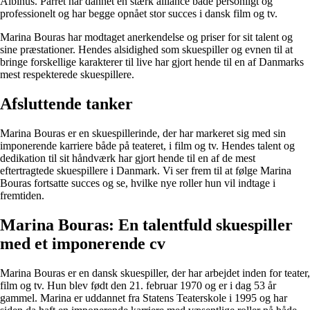
Albinus. Parret har dannet en stærk alliance både personligt og
professionelt og har begge opnået stor succes i dansk film og tv.
Marina Bouras har modtaget anerkendelse og priser for sit talent og
sine præstationer. Hendes alsidighed som skuespiller og evnen til at
bringe forskellige karakterer til live har gjort hende til en af Danmarks
mest respekterede skuespillere.
Afsluttende tanker
Marina Bouras er en skuespillerinde, der har markeret sig med sin
imponerende karriere både på teateret, i film og tv. Hendes talent og
dedikation til sit håndværk har gjort hende til en af de mest
eftertragtede skuespillere i Danmark. Vi ser frem til at følge Marina
Bouras fortsatte succes og se, hvilke nye roller hun vil indtage i
fremtiden.
Marina Bouras: En talentfuld skuespiller
med et imponerende cv
Marina Bouras er en dansk skuespiller, der har arbejdet inden for teater,
film og tv. Hun blev født den 21. februar 1970 og er i dag 53 år
gammel. Marina er uddannet fra Statens Teaterskole i 1995 og har