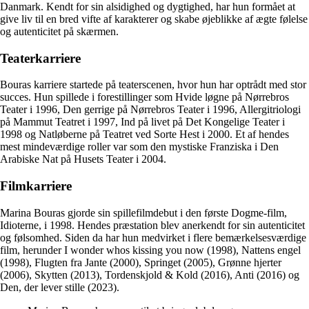
Danmark. Kendt for sin alsidighed og dygtighed, har hun formået at
give liv til en bred vifte af karakterer og skabe øjeblikke af ægte følelse
og autenticitet på skærmen.
Teaterkarriere
Bouras karriere startede på teaterscenen, hvor hun har optrådt med stor
succes. Hun spillede i forestillinger som Hvide løgne på Nørrebros
Teater i 1996, Den gerrige på Nørrebros Teater i 1996, Allergitriologi
på Mammut Teatret i 1997, Ind på livet på Det Kongelige Teater i
1998 og Natløberne på Teatret ved Sorte Hest i 2000. Et af hendes
mest mindeværdige roller var som den mystiske Franziska i Den
Arabiske Nat på Husets Teater i 2004.
Filmkarriere
Marina Bouras gjorde sin spillefilmdebut i den første Dogme-film,
Idioterne, i 1998. Hendes præstation blev anerkendt for sin autenticitet
og følsomhed. Siden da har hun medvirket i flere bemærkelsesværdige
film, herunder I wonder whos kissing you now (1998), Nattens engel
(1998), Flugten fra Jante (2000), Springet (2005), Grønne hjerter
(2006), Skytten (2013), Tordenskjold & Kold (2016), Anti (2016) og
Den, der lever stille (2023).