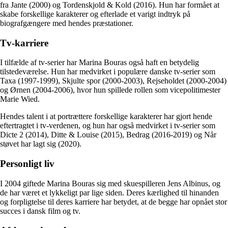
fra Jante (2000) og Tordenskjold & Kold (2016). Hun har formået at
skabe forskellige karakterer og efterlade et varigt indtryk på
biografgængere med hendes præstationer.
Tv-karriere
I tilfælde af tv-serier har Marina Bouras også haft en betydelig
tilstedeværelse. Hun har medvirket i populære danske tv-serier som
Taxa (1997-1999), Skjulte spor (2000-2003), Rejseholdet (2000-2004)
og Ørnen (2004-2006), hvor hun spillede rollen som vicepolitimester
Marie Wied.
Hendes talent i at portrættere forskellige karakterer har gjort hende
eftertragtet i tv-verdenen, og hun har også medvirket i tv-serier som
Dicte 2 (2014), Ditte & Louise (2015), Bedrag (2016-2019) og Når
støvet har lagt sig (2020).
Personligt liv
I 2004 giftede Marina Bouras sig med skuespilleren Jens Albinus, og
de har været et lykkeligt par lige siden. Deres kærlighed til hinanden
og forpligtelse til deres karriere har betydet, at de begge har opnået stor
succes i dansk film og tv.