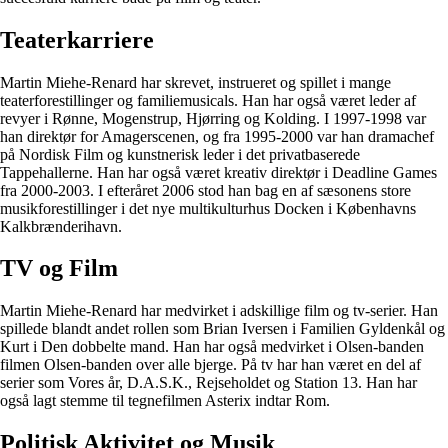
Teaterkarriere
Martin Miehe-Renard har skrevet, instrueret og spillet i mange
teaterforestillinger og familiemusicals. Han har også været leder af
revyer i Rønne, Mogenstrup, Hjørring og Kolding. I 1997-1998 var
han direktør for Amagerscenen, og fra 1995-2000 var han dramachef
på Nordisk Film og kunstnerisk leder i det privatbaserede
Tappehallerne. Han har også været kreativ direktør i Deadline Games
fra 2000-2003. I efteråret 2006 stod han bag en af sæsonens store
musikforestillinger i det nye multikulturhus Docken i Københavns
Kalkbrænderihavn.
TV og Film
Martin Miehe-Renard har medvirket i adskillige film og tv-serier. Han
spillede blandt andet rollen som Brian Iversen i Familien Gyldenkål og
Kurt i Den dobbelte mand. Han har også medvirket i Olsen-banden
filmen Olsen-banden over alle bjerge. På tv har han været en del af
serier som Vores år, D.A.S.K., Rejseholdet og Station 13. Han har
også lagt stemme til tegnefilmen Asterix indtar Rom.
Politisk Aktivitet og Musik