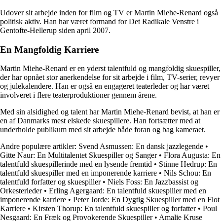
Udover sit arbejde inden for film og TV er Martin Miehe-Renard også
politisk aktiv. Han har været formand for Det Radikale Venstre i
Gentofte-Hellerup siden april 2007.
En Mangfoldig Karriere
Martin Miehe-Renard er en yderst talentfuld og mangfoldig skuespiller,
der har opnået stor anerkendelse for sit arbejde i film, TV-serier, revyer
og julekalendere. Han er også en engageret teaterleder og har været
involveret i flere teaterproduktioner gennem årene.
Med sin alsidighed og talent har Martin Miehe-Renard bevist, at han er
en af Danmarks mest elskede skuespillere. Han fortsætter med at
underholde publikum med sit arbejde både foran og bag kameraet.
Andre populære artikler:
Svend Asmussen: En dansk jazzlegende
•
Gitte Naur: En Multitalentet Skuespiller og Sanger
•
Flora Augusta: En
talentfuld skuespillerinde med en lysende fremtid
•
Stinne Hedrup: En
talentfuld skuespiller med en imponerende karriere
•
Nils Schou: En
talentfuld forfatter og skuespiller
•
Niels Foss: En Jazzbassist og
Orkesterleder
•
Erling Agergaard: En talentfuld skuespiller med en
imponerende karriere
•
Peter Jorde: En Dygtig Skuespiller med en Flot
Karriere
•
Kirsten Thorup: En talentfuld skuespiller og forfatter
•
Poul
Nesgaard: En Fræk og Provokerende Skuespiller
•
Amalie Kruse