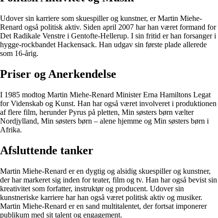
Udover sin karriere som skuespiller og kunstner, er Martin Miehe-
Renard også politisk aktiv. Siden april 2007 har han været formand for
Det Radikale Venstre i Gentofte-Hellerup. I sin fritid er han forsanger i
hygge-rockbandet Hackensack. Han udgav sin første plade allerede
som 16-årig.
Priser og Anerkendelse
I 1985 modtog Martin Miehe-Renard Minister Erna Hamiltons Legat
for Videnskab og Kunst. Han har også været involveret i produktionen
af flere film, herunder Pyrus på pletten, Min søsters børn vælter
Nordjylland, Min søsters børn – alene hjemme og Min søsters børn i
Afrika.
Afsluttende tanker
Martin Miehe-Renard er en dygtig og alsidig skuespiller og kunstner,
der har markeret sig inden for teater, film og tv. Han har også bevist sin
kreativitet som forfatter, instruktør og producent. Udover sin
kunstneriske karriere har han også været politisk aktiv og musiker.
Martin Miehe-Renard er en sand multitalentet, der fortsat imponerer
publikum med sit talent og engagement.