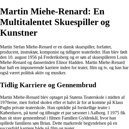
Martin Miehe-Renard: En
Multitalentet Skuespiller og
Kunstner
Martin Stefan Miehe-Renard er en dansk skuespiller, forfatter,
producent, instruktør, komponist og tidligere teaterleder. Han blev født
den 10. august 1956 på Frederiksberg og er søn af skuespilleren Louis
Miehe-Renard og danserinden Elinor Hadden. Martin Miehe-Renard
har haft en imponerende karriere inden for teater, film og tv, og han har
også været politisk aktiv og musiker.
Tidlig Karriere og Gennembrud
Martin Miehe-Renard blev optaget på Statens Teaterskole i midten af
1970erne, men forlod skolen efter et halvt år for at komme på Klaus
Paghs private teaterskole. Han optrådte på forskellige teatre i
København, på turné og tilbragte et par sæsoner i Aalborg. I 1975 fik
han sit store gennembrud i filmen Familien Gyldenkål, hvor han
spillede familiens søn Brian. Dette markerede begyndelsen på en
succesfuld karriere både på film og teater.