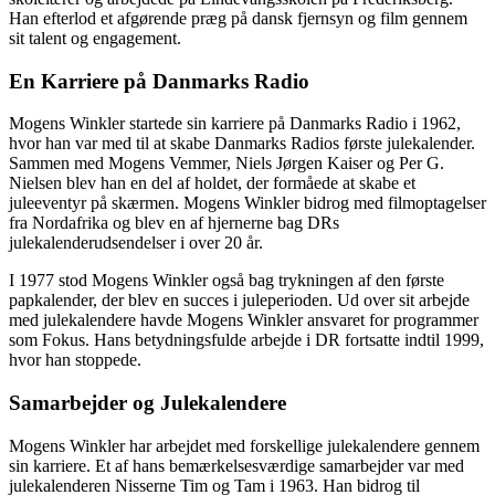
Han efterlod et afgørende præg på dansk fjernsyn og film gennem
sit talent og engagement.
En Karriere på Danmarks Radio
Mogens Winkler startede sin karriere på Danmarks Radio i 1962,
hvor han var med til at skabe Danmarks Radios første julekalender.
Sammen med Mogens Vemmer, Niels Jørgen Kaiser og Per G.
Nielsen blev han en del af holdet, der formåede at skabe et
juleeventyr på skærmen. Mogens Winkler bidrog med filmoptagelser
fra Nordafrika og blev en af hjernerne bag DRs
julekalenderudsendelser i over 20 år.
I 1977 stod Mogens Winkler også bag trykningen af den første
papkalender, der blev en succes i juleperioden. Ud over sit arbejde
med julekalendere havde Mogens Winkler ansvaret for programmer
som Fokus. Hans betydningsfulde arbejde i DR fortsatte indtil 1999,
hvor han stoppede.
Samarbejder og Julekalendere
Mogens Winkler har arbejdet med forskellige julekalendere gennem
sin karriere. Et af hans bemærkelsesværdige samarbejder var med
julekalenderen Nisserne Tim og Tam i 1963. Han bidrog til