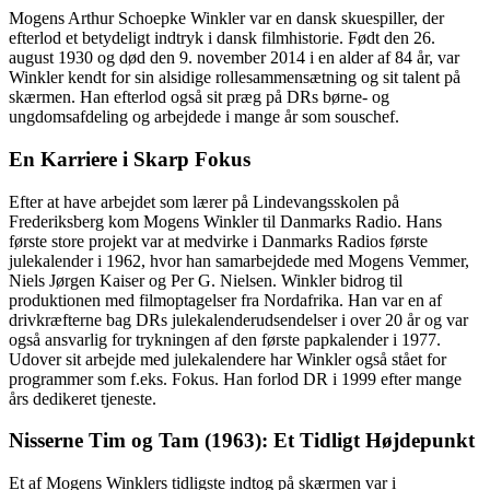
Mogens Arthur Schoepke Winkler var en dansk skuespiller, der
efterlod et betydeligt indtryk i dansk filmhistorie. Født den 26.
august 1930 og død den 9. november 2014 i en alder af 84 år, var
Winkler kendt for sin alsidige rollesammensætning og sit talent på
skærmen. Han efterlod også sit præg på DRs børne- og
ungdomsafdeling og arbejdede i mange år som souschef.
En Karriere i Skarp Fokus
Efter at have arbejdet som lærer på Lindevangsskolen på
Frederiksberg kom Mogens Winkler til Danmarks Radio. Hans
første store projekt var at medvirke i Danmarks Radios første
julekalender i 1962, hvor han samarbejdede med Mogens Vemmer,
Niels Jørgen Kaiser og Per G. Nielsen. Winkler bidrog til
produktionen med filmoptagelser fra Nordafrika. Han var en af
drivkræfterne bag DRs julekalenderudsendelser i over 20 år og var
også ansvarlig for trykningen af den første papkalender i 1977.
Udover sit arbejde med julekalendere har Winkler også stået for
programmer som f.eks. Fokus. Han forlod DR i 1999 efter mange
års dedikeret tjeneste.
Nisserne Tim og Tam (1963): Et Tidligt Højdepunkt
Et af Mogens Winklers tidligste indtog på skærmen var i