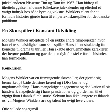
julekalenderen Nisserne Tim og Tam fra 1963. Han bidrog til
tilrettelæggelsen af denne folkekære julekalender og efterlod et
varigt indtryk hos både børn og voksne. Winklers talent for at
formidle historier gjorde ham til en perfekt skuespiller for det danske
publikum.
En Skuespiller i Konstant Udvikling
Mogens Winkler arbejdede på en række andre filmprojekter, hvor
han viste sin alsidighed som skuespiller. Hans talent strakte sig fra
komedie til drama til thriller. Han skabte uforglemmelige karakterer,
der berørte publikum og gav dem en dyb forståelse for de historier,
han formidlede.
Konklusion
Mogens Winkler var en fremragende skuespiller, der gjorde sig
bemærket på både det store lærred og i DRs børne- og
ungdomsafdeling. Hans mangeårige engagement og dedikation til sit
håndværk afspejlede sig i hans præstationer og gjorde ham til et
vigtigt ikon i dansk filmhistorie. Selvom han ikke længere er iblandt
os, vil Mogens Winklers arv og talent for evigt leve videre.
Ofte stillede spørgsmål