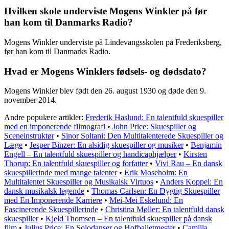
Hvilken skole underviste Mogens Winkler på før
han kom til Danmarks Radio?
Mogens Winkler underviste på Lindevangsskolen på Frederiksberg,
før han kom til Danmarks Radio.
Hvad er Mogens Winklers fødsels- og dødsdato?
Mogens Winkler blev født den 26. august 1930 og døde den 9.
november 2014.
Andre populære artikler:
Frederik Haslund: En talentfuld skuespiller
med en imponerende filmografi
•
John Price: Skuespiller og
Sceneinstruktør
•
Sinor Soltani: Den Multitalenterede Skuespiller og
Læge
•
Jesper Binzer: En alsidig skuespiller og musiker
•
Benjamin
Engell – En talentfuld skuespiller og handicaphjælper
•
Kirsten
Thorup: En talentfuld skuespiller og forfatter
•
Vivi Rau – En dansk
skuespillerinde med mange talenter
•
Erik Moseholm: En
Multitalentet Skuespiller og Musikalsk Virtuos
•
Anders Koppel: En
dansk musikalsk legende
•
Thomas Carlsen: En Dygtig Skuespiller
med En Imponerende Karriere
•
Mei-Mei Eskelund: En
Fascinerende Skuespillerinde
•
Christina Møller: En talentfuld dansk
skuespiller
•
Kjeld Thomsen – En talentfuld skuespiller på dansk
film
•
Julius Price: En Solodanser og Hofballetmester
•
Camilla