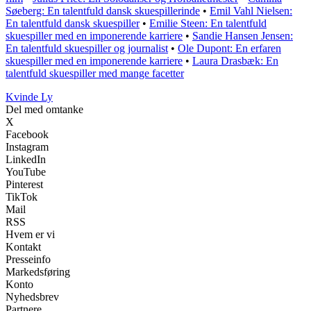
Søeberg: En talentfuld dansk skuespillerinde
•
Emil Vahl Nielsen:
En talentfuld dansk skuespiller
•
Emilie Steen: En talentfuld
skuespiller med en imponerende karriere
•
Sandie Hansen Jensen:
En talentfuld skuespiller og journalist
•
Ole Dupont: En erfaren
skuespiller med en imponerende karriere
•
Laura Drasbæk: En
talentfuld skuespiller med mange facetter
Kvinde Ly
Del med omtanke
X
Facebook
Instagram
LinkedIn
YouTube
Pinterest
TikTok
Mail
RSS
Hvem er vi
Kontakt
Presseinfo
Markedsføring
Konto
Nyhedsbrev
Partnere