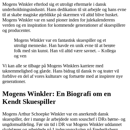
Mogens Winkler efterlod sig et utroligt eftermæle i dansk
underholdningsindustri. Hans dedikation til sit arbejde og hans evne
til at skabe magiske øjeblikke på skærmen vil altid blive husket.
Mogens Winkler var en sand pioner inden for julekalenderens
verden og en inspiration for kommende generationer af skuespillere
og producenter.
Mogens Winkler var en fantastisk skuespiller og et
utroligt menneske. Han havde en unik evne til at berøre
folk med sin kunst. Han vil altid være savnet. – Kollega
og ven
Vi kan alle se tilbage på Mogens Winklers karriere med
taknemmelighed og glæde. Hans bidrag til dansk tv og teater vil
forblive en del af vores kulturarv og fortsætte med at inspirere nye
generationer.
Mogens Winkler: En Biografi om en
Kendt Skuespiller
Mogens Arthur Schoepke Winkler var en anerkendt dansk
skuespiller, der i mange år arbejdede som souschef i DRs børne- og
ungdomsafdeling. Før sin tid i DR var Mogens Winkler uddannet
skolelærer og arbejdede på Lindevangsskolen på Frederiksberg.