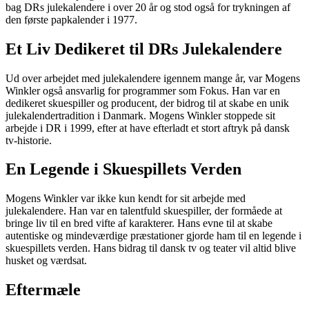
bag DRs julekalendere i over 20 år og stod også for trykningen af
den første papkalender i 1977.
Et Liv Dedikeret til DRs Julekalendere
Ud over arbejdet med julekalendere igennem mange år, var Mogens
Winkler også ansvarlig for programmer som Fokus. Han var en
dedikeret skuespiller og producent, der bidrog til at skabe en unik
julekalendertradition i Danmark. Mogens Winkler stoppede sit
arbejde i DR i 1999, efter at have efterladt et stort aftryk på dansk
tv-historie.
En Legende i Skuespillets Verden
Mogens Winkler var ikke kun kendt for sit arbejde med
julekalendere. Han var en talentfuld skuespiller, der formåede at
bringe liv til en bred vifte af karakterer. Hans evne til at skabe
autentiske og mindeværdige præstationer gjorde ham til en legende i
skuespillets verden. Hans bidrag til dansk tv og teater vil altid blive
husket og værdsat.
Eftermæle