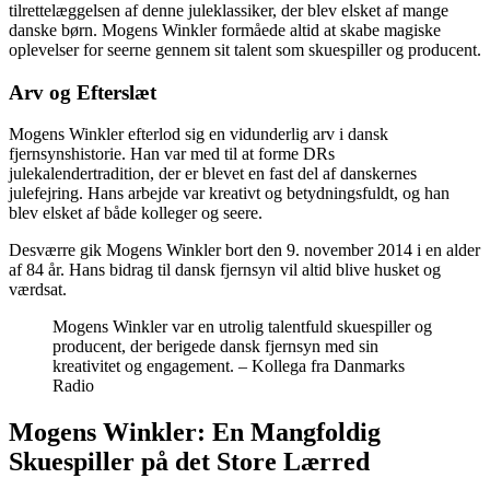
tilrettelæggelsen af denne juleklassiker, der blev elsket af mange
danske børn. Mogens Winkler formåede altid at skabe magiske
oplevelser for seerne gennem sit talent som skuespiller og producent.
Arv og Efterslæt
Mogens Winkler efterlod sig en vidunderlig arv i dansk
fjernsynshistorie. Han var med til at forme DRs
julekalendertradition, der er blevet en fast del af danskernes
julefejring. Hans arbejde var kreativt og betydningsfuldt, og han
blev elsket af både kolleger og seere.
Desværre gik Mogens Winkler bort den 9. november 2014 i en alder
af 84 år. Hans bidrag til dansk fjernsyn vil altid blive husket og
værdsat.
Mogens Winkler var en utrolig talentfuld skuespiller og
producent, der berigede dansk fjernsyn med sin
kreativitet og engagement. – Kollega fra Danmarks
Radio
Mogens Winkler: En Mangfoldig
Skuespiller på det Store Lærred