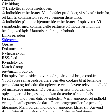
Giv bidrag
© Beskyttet af ophavsretsloven.
© Indholdet er beskyttet. Vi anbefaler produkter, vi selv står inde for,
og kan få kommission ved køb gennem disse links.
© Indholdet på denne hjemmeside er beskyttet af ophavsret. Vi
samarbejder med kommercielle partnere og modtager muligvis
betaling ved køb. Uautoriseret brug er forbudt.
Links på siden
Sideoversigt
Opslag
Dokumenter
Nyhedssektion
RSS-feed
KvindeLy.dk
Match Group
pr@matchgroup.dk
Din oplevelse på siden bliver bedre, når vi må bruge cookies.
Vi og vores samarbejdspartnere benytter cookies til at behandle
persondata og forbedre din oplevelse ved at levere relevant indhold
og målrettede annoncer. Du bestemmer selv, hvordan dine
oplysninger må bruges, og det kan du ændre når som helst
Få adgang til og gem data på enheden. Vælg annoncer og indhold
ved hjælp af begrænsede data. Opret brugerprofiler for personlig
tilpasning. Mål hvordan indhold og annoncer klarer sig. Anvend
dataindsigt til at analysere brugere og forbedre funktioner