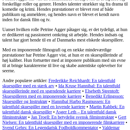
forskellige roller og genrer. Hendes talenter strækker sig fra drama til
komedie og krimi. Hendes præstationer er blevet rost af både
publikum og anmeldere, og hendes navn er blevet et kendt navn
inden for dansk film og tv.
Uanset hvilken rolle Petrine Agger påtager sig, er det tydeligt, at hun
er dedikeret og passioneret omkring sit arbejde. Hendes indsats og
talent har gjort hende til en af Danmarks mest elskede skuespillere.
Med en imponerende filmografi og en række mindeværdige
præstationer har Petrine Agger vist, at hun er en skuespillerinde af
høj kaliber. Hun fortsætter med at imponere publikum med sin evne
til at bringe karaktererne til live og skabe autentiske oplevelser for
seerne.
Andre populære artikler:
Frederikke Reichhardt: En talentfuld
skuespiller med en stærk arv
•
Ida Kruse Hannibal: En talentfuld
skuespillerinde med en spændende karriere
•
Elsebeth Steentoft:
Skuespilleren med en imponerende karriere
•
Benedikt Erlingsson:
Skuespiller og Instruktør
•
Hannibal Harbo Rasmussen: En
talentfuld skuespiller med en lovende karriere
•
Martin Rahbek: En
talentfuld dansk skuespiller
•
Asger Leth – En talentfuld dansk
filminstruktør
•
Jan Troell: En betydelig svensk filminstruktør
•
Gert
Nielsen: En talentfuld skuespiller med en imponerende filmkarriere
•
Svend Gehrs: En Legendarisk Fodboldkommentator
•
Valdemar