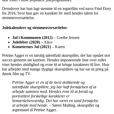
Derudover har hun lagt stemme til en tegnefilm ved navn Find Dory
fra 2016, hvor hun gav en karakter liv med hendes talent for
stemmeoversættelse.
Julekalendere og stemmeoversættelse:
Jul i Kommunen (2012)
– Grethe Jensen
Julefeber (2020)
– Alice
Kometernes Jul (2021)
– Karen
Petrine Agger er en utrolig talentfuld skuespiller, der har opnået stor
succes gennem sin karriere. Hendes imponerende liste over roller
viser hendes alsidighed og evne til at bringe karakterer til live. Hun
har arbejdet med mange dygtige skuespillere og har sat sit præg på
dansk film og TV.
Petrine Agger er en af de mest dedikerede og
talentfulde skuespillere, jeg har haft fornøjelsen af at
arbejde sammen med. Hendes evne til at forstå og
portrættere forskellige karakterer er
bemærkelsesværdig. Det har været en sand fornøjelse
at arbejde med hende.
– Søren Malling, skuespiller og
ægtemand til Petrine Agger.