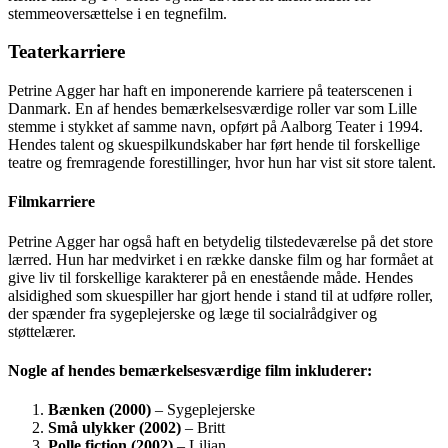
stemmeoversættelse i en tegnefilm.
Teaterkarriere
Petrine Agger har haft en imponerende karriere på teaterscenen i
Danmark. En af hendes bemærkelsesværdige roller var som Lille
stemme i stykket af samme navn, opført på Aalborg Teater i 1994.
Hendes talent og skuespilkundskaber har ført hende til forskellige
teatre og fremragende forestillinger, hvor hun har vist sit store talent.
Filmkarriere
Petrine Agger har også haft en betydelig tilstedeværelse på det store
lærred. Hun har medvirket i en række danske film og har formået at
give liv til forskellige karakterer på en enestående måde. Hendes
alsidighed som skuespiller har gjort hende i stand til at udføre roller,
der spænder fra sygeplejerske og læge til socialrådgiver og
støttelærer.
Nogle af hendes bemærkelsesværdige film inkluderer:
Bænken (2000)
– Sygeplejerske
Små ulykker (2002)
– Britt
Polle fiction (2002)
– Lilian