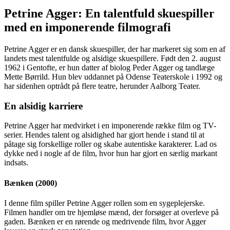
Petrine Agger: En talentfuld skuespiller
med en imponerende filmografi
Petrine Agger er en dansk skuespiller, der har markeret sig som en af
landets mest talentfulde og alsidige skuespillere. Født den 2. august
1962 i Gentofte, er hun datter af biolog Peder Agger og tandlæge
Mette Børrild. Hun blev uddannet på Odense Teaterskole i 1992 og
har sidenhen optrådt på flere teatre, herunder Aalborg Teater.
En alsidig karriere
Petrine Agger har medvirket i en imponerende række film og TV-
serier. Hendes talent og alsidighed har gjort hende i stand til at
påtage sig forskellige roller og skabe autentiske karakterer. Lad os
dykke ned i nogle af de film, hvor hun har gjort en særlig markant
indsats.
Bænken (2000)
I denne film spiller Petrine Agger rollen som en sygeplejerske.
Filmen handler om tre hjemløse mænd, der forsøger at overleve på
gaden. Bænken er en rørende og medrivende film, hvor Agger