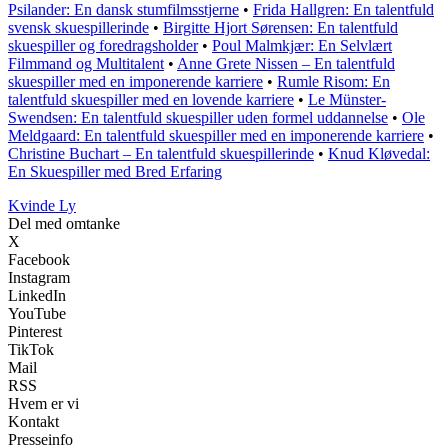
Psilander: En dansk stumfilmsstjerne
•
Frida Hallgren: En talentfuld
svensk skuespillerinde
•
Birgitte Hjort Sørensen: En talentfuld
skuespiller og foredragsholder
•
Poul Malmkjær: En Selvlært
Filmmand og Multitalent
•
Anne Grete Nissen – En talentfuld
skuespiller med en imponerende karriere
•
Rumle Risom: En
talentfuld skuespiller med en lovende karriere
•
Le Münster-
Swendsen: En talentfuld skuespiller uden formel uddannelse
•
Ole
Meldgaard: En talentfuld skuespiller med en imponerende karriere
•
Christine Buchart – En talentfuld skuespillerinde
•
Knud Kløvedal:
En Skuespiller med Bred Erfaring
Kvinde Ly
Del med omtanke
X
Facebook
Instagram
LinkedIn
YouTube
Pinterest
TikTok
Mail
RSS
Hvem er vi
Kontakt
Presseinfo