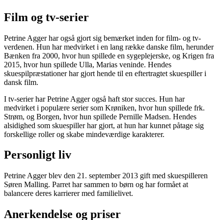
Film og tv-serier
Petrine Agger har også gjort sig bemærket inden for film- og tv-
verdenen. Hun har medvirket i en lang række danske film, herunder
Bænken fra 2000, hvor hun spillede en sygeplejerske, og Krigen fra
2015, hvor hun spillede Ulla, Marias veninde. Hendes
skuespilpræstationer har gjort hende til en eftertragtet skuespiller i
dansk film.
I tv-serier har Petrine Agger også haft stor succes. Hun har
medvirket i populære serier som Krøniken, hvor hun spillede frk.
Strøm, og Borgen, hvor hun spillede Pernille Madsen. Hendes
alsidighed som skuespiller har gjort, at hun har kunnet påtage sig
forskellige roller og skabe mindeværdige karakterer.
Personligt liv
Petrine Agger blev den 21. september 2013 gift med skuespilleren
Søren Malling. Parret har sammen to børn og har formået at
balancere deres karrierer med familielivet.
Anerkendelse og priser