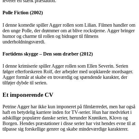
leverer en stærk præstation.
Polle Fiction (2002)
I denne komedie spiller Agger rollen som Lilian. Filmen handler om
den unge Polle, der drømmer om at blive rockstjerne. Agger bringer
humor og charme til rollen og bidrager til filmens
underholdningsværdi.
Fortidens skygge – Den som dræber (2012)
I denne krimiserie spiller Agger rollen som Ellen Severin. Serien
følger efterforskeren Rolf, der arbejder med uopklarede mordsager.
Agger formår at skabe en troværdig og spændende karakter, der
tilføjer dybde til serien.
Et imponerende CV
Petrine Agger har ikke kun imponeret på filmlærredet, men har også
haft en betydelig karriere inden for TV-serier. Hun har medvirket i
adskillige populære danske serier, herunder Krøniken, Klovn og
Borgen. Hendes præstationer i disse serier har vist hendes evne til at
tilpasse sig forskellige genrer og skabe mindeværdige karakterer.