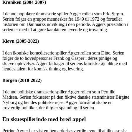
Krøniken (2004-2007)
I denne populære dramaserie spiller Agger rollen som Frk. Strøm.
Serien følger en gruppe mennesker fra 1949 til 1972 og fortæller
historien om Danmarks udvikling i den periode. Aggers præstation i
serien er med til at gøre karakteren levende og troværdig.
Klovn (2005-2022)
I den ikoniske komedieserie spiller Agger rollen som Ditte. Serien
følger de to hovedpersoner Frank og Casper i deres pinlige og
skæve oplevelser. Agger bidrager til seriens komiske øjeblikke med
hendes talent for komisk timing og levering.
Borgen (2010-2022)
I denne politiske dramaserie spiller Agger rollen som Pernille
Madsen. Serien fokuserer på den fiktive danske statsminister Birgitte
Nyborg og hendes politiske rejse. Agger formår at skabe en
troværdig politiker, der tilføjer spænding til serien.
En skuespillerinde med bred appel
Petrine Agger har vist en bemærkelsesværdig evne til at tilpasse sig