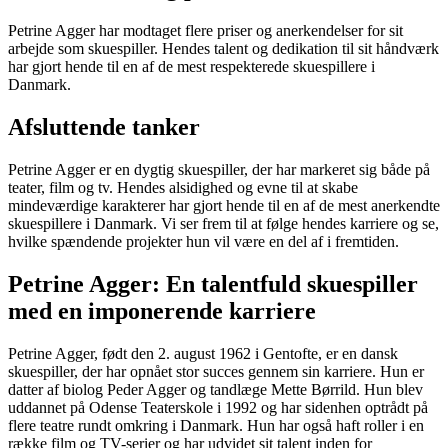
Petrine Agger har modtaget flere priser og anerkendelser for sit
arbejde som skuespiller. Hendes talent og dedikation til sit håndværk
har gjort hende til en af de mest respekterede skuespillere i
Danmark.
Afsluttende tanker
Petrine Agger er en dygtig skuespiller, der har markeret sig både på
teater, film og tv. Hendes alsidighed og evne til at skabe
mindeværdige karakterer har gjort hende til en af de mest anerkendte
skuespillere i Danmark. Vi ser frem til at følge hendes karriere og se,
hvilke spændende projekter hun vil være en del af i fremtiden.
Petrine Agger: En talentfuld skuespiller
med en imponerende karriere
Petrine Agger, født den 2. august 1962 i Gentofte, er en dansk
skuespiller, der har opnået stor succes gennem sin karriere. Hun er
datter af biolog Peder Agger og tandlæge Mette Børrild. Hun blev
uddannet på Odense Teaterskole i 1992 og har sidenhen optrådt på
flere teatre rundt omkring i Danmark. Hun har også haft roller i en
række film og TV-serier og har udvidet sit talent inden for