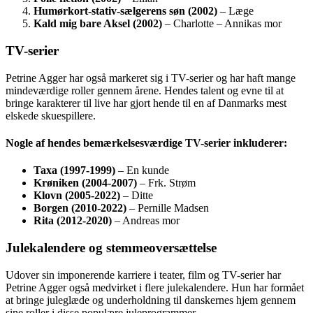
Humørkort-stativ-sælgerens søn (2002)
– Læge
Kald mig bare Aksel (2002)
– Charlotte – Annikas mor
TV-serier
Petrine Agger har også markeret sig i TV-serier og har haft mange
mindeværdige roller gennem årene. Hendes talent og evne til at
bringe karakterer til live har gjort hende til en af Danmarks mest
elskede skuespillere.
Nogle af hendes bemærkelsesværdige TV-serier inkluderer:
Taxa (1997-1999)
– En kunde
Krøniken (2004-2007)
– Frk. Strøm
Klovn (2005-2022)
– Ditte
Borgen (2010-2022)
– Pernille Madsen
Rita (2012-2020)
– Andreas mor
Julekalendere og stemmeoversættelse
Udover sin imponerende karriere i teater, film og TV-serier har
Petrine Agger også medvirket i flere julekalendere. Hun har formået
at bringe juleglæde og underholdning til danskernes hjem gennem
sine roller i disse populære juleprogrammer.