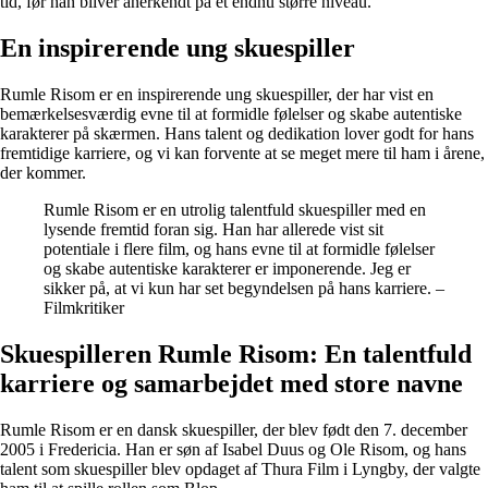
tid, før han bliver anerkendt på et endnu større niveau.
En inspirerende ung skuespiller
Rumle Risom er en inspirerende ung skuespiller, der har vist en
bemærkelsesværdig evne til at formidle følelser og skabe autentiske
karakterer på skærmen. Hans talent og dedikation lover godt for hans
fremtidige karriere, og vi kan forvente at se meget mere til ham i årene,
der kommer.
Rumle Risom er en utrolig talentfuld skuespiller med en
lysende fremtid foran sig. Han har allerede vist sit
potentiale i flere film, og hans evne til at formidle følelser
og skabe autentiske karakterer er imponerende. Jeg er
sikker på, at vi kun har set begyndelsen på hans karriere. –
Filmkritiker
Skuespilleren Rumle Risom: En talentfuld
karriere og samarbejdet med store navne
Rumle Risom er en dansk skuespiller, der blev født den 7. december
2005 i Fredericia. Han er søn af Isabel Duus og Ole Risom, og hans
talent som skuespiller blev opdaget af Thura Film i Lyngby, der valgte