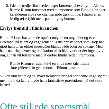
I denne tredje film i serien tager børnene på eventyr til Afrika.
Rumle Risom fortsætter med at imponere som Blop og bringer
karakterens sjove og charmerende træk til live. Filmen er en
festlig rejse fyldt med spænding og humor.
En lys fremtid i filmbranchen
Rumle Risom har allerede opnået meget i en ung alder og er et
eksempel på talent og engagement. Hans præstationer som Blop har
gjort ham til en elsket skuespiller blandt både børn og voksne. Med
hans naturlige evner og dedikation til sit håndværk er der ingen tvivl
om, at han vil fortsætte med at erobre filmlærredet i fremtiden.
Rumle Risom er uden tvivl en af de mest talentfulde
skuespillere i sin generation. – Filmmagasinet
Vi kan kun vente og se, hvad fremtiden bringer for denne unge stjerne,
men indtil da kan vi nyde hans fantastiske præstationer på det store
lærred.
Ofte stillede spørgsmål