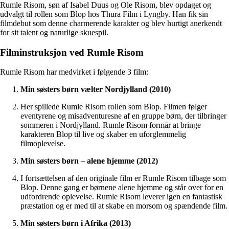
Rumle Risom, søn af Isabel Duus og Ole Risom, blev opdaget og
udvalgt til rollen som Blop hos Thura Film i Lyngby. Han fik sin
filmdebut som denne charmerende karakter og blev hurtigt anerkendt
for sit talent og naturlige skuespil.
Filminstruksjon ved Rumle Risom
Rumle Risom har medvirket i følgende 3 film:
Min søsters børn vælter Nordjylland (2010)
Her spillede Rumle Risom rollen som Blop. Filmen følger
eventyrene og misadventuresne af en gruppe børn, der tilbringer
sommeren i Nordjylland. Rumle Risom formår at bringe
karakteren Blop til live og skaber en uforglemmelig
filmoplevelse.
Min søsters børn – alene hjemme (2012)
I fortsættelsen af den originale film er Rumle Risom tilbage som
Blop. Denne gang er børnene alene hjemme og står over for en
udfordrende oplevelse. Rumle Risom leverer igen en fantastisk
præstation og er med til at skabe en morsom og spændende film.
Min søsters børn i Afrika (2013)