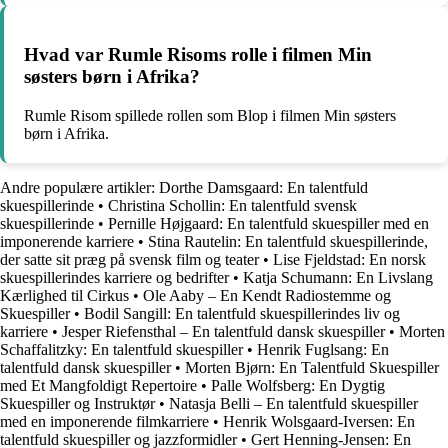
Hvad var Rumle Risoms rolle i filmen Min
søsters børn i Afrika?
Rumle Risom spillede rollen som Blop i filmen Min søsters
børn i Afrika.
Andre populære artikler:
Dorthe Damsgaard: En talentfuld
skuespillerinde
•
Christina Schollin: En talentfuld svensk
skuespillerinde
•
Pernille Højgaard: En talentfuld skuespiller med en
imponerende karriere
•
Stina Rautelin: En talentfuld skuespillerinde,
der satte sit præg på svensk film og teater
•
Lise Fjeldstad: En norsk
skuespillerindes karriere og bedrifter
•
Katja Schumann: En Livslang
Kærlighed til Cirkus
•
Ole Aaby – En Kendt Radiostemme og
Skuespiller
•
Bodil Sangill: En talentfuld skuespillerindes liv og
karriere
•
Jesper Riefensthal – En talentfuld dansk skuespiller
•
Morten
Schaffalitzky: En talentfuld skuespiller
•
Henrik Fuglsang: En
talentfuld dansk skuespiller
•
Morten Bjørn: En Talentfuld Skuespiller
med Et Mangfoldigt Repertoire
•
Palle Wolfsberg: En Dygtig
Skuespiller og Instruktør
•
Natasja Belli – En talentfuld skuespiller
med en imponerende filmkarriere
•
Henrik Wolsgaard-Iversen: En
talentfuld skuespiller og jazzformidler
•
Gert Henning-Jensen: En