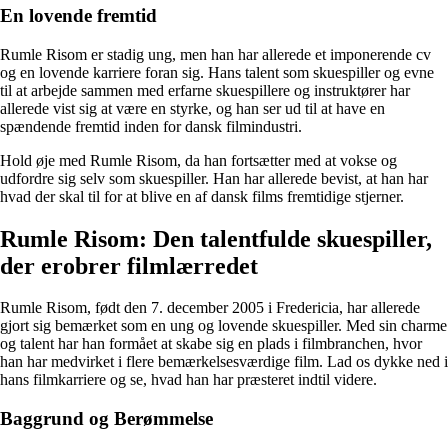
En lovende fremtid
Rumle Risom er stadig ung, men han har allerede et imponerende cv
og en lovende karriere foran sig. Hans talent som skuespiller og evne
til at arbejde sammen med erfarne skuespillere og instruktører har
allerede vist sig at være en styrke, og han ser ud til at have en
spændende fremtid inden for dansk filmindustri.
Hold øje med Rumle Risom, da han fortsætter med at vokse og
udfordre sig selv som skuespiller. Han har allerede bevist, at han har
hvad der skal til for at blive en af dansk films fremtidige stjerner.
Rumle Risom: Den talentfulde skuespiller,
der erobrer filmlærredet
Rumle Risom, født den 7. december 2005 i Fredericia, har allerede
gjort sig bemærket som en ung og lovende skuespiller. Med sin charme
og talent har han formået at skabe sig en plads i filmbranchen, hvor
han har medvirket i flere bemærkelsesværdige film. Lad os dykke ned i
hans filmkarriere og se, hvad han har præsteret indtil videre.
Baggrund og Berømmelse