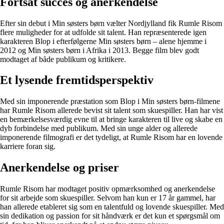
Fortsat succes og anerkendelse
Efter sin debut i Min søsters børn vælter Nordjylland fik Rumle Risom
flere muligheder for at udfolde sit talent. Han repræsenterede igen
karakteren Blop i efterfølgerne Min søsters børn – alene hjemme i
2012 og Min søsters børn i Afrika i 2013. Begge film blev godt
modtaget af både publikum og kritikere.
Et lysende fremtidsperspektiv
Med sin imponerende præstation som Blop i Min søsters børn-filmene
har Rumle Risom allerede bevist sit talent som skuespiller. Han har vist
en bemærkelsesværdig evne til at bringe karakteren til live og skabe en
dyb forbindelse med publikum. Med sin unge alder og allerede
imponerende filmografi er det tydeligt, at Rumle Risom har en lovende
karriere foran sig.
Anerkendelse og priser
Rumle Risom har modtaget positiv opmærksomhed og anerkendelse
for sit arbejde som skuespiller. Selvom han kun er 17 år gammel, har
han allerede etableret sig som en talentfuld og lovende skuespiller. Med
sin dedikation og passion for sit håndværk er det kun et spørgsmål om