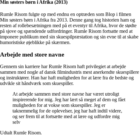
Min søsters børn i Afrika (2013)
Rumle Risom fulgte op med endnu en optræden som Blop i filmen
Min søsters børn i Afrika fra 2013. Denne gang tog historien ham og
resten af rollebesætningen med på et eventyr til Afrika, hvor de stødte
på sjove og spændende udfordringer. Rumle Risom fortsatte med at
imponere publikum med sin skuespilpræstation og sin evne til at skabe
humoristiske øjeblikke på skærmen.
Arbejde med store navne
Gennem sin karriere har Rumle Risom haft privilegiet at arbejde
sammen med nogle af dansk filmindustris mest anerkendte skuespillere
og instruktører. Han har haft muligheden for at lære fra de bedste og
udvikle sit håndværk som skuespiller.
At arbejde sammen med store navne har været utroligt
inspirerende for mig. Jeg har lært så meget af dem og fået
muligheden for at vokse som skuespiller. Jeg er
taknemmelig for de oplevelser, jeg har haft indtil videre,
og ser frem til at fortsætte med at lære og udfordre mig
selv
Udtalt Rumle Risom.