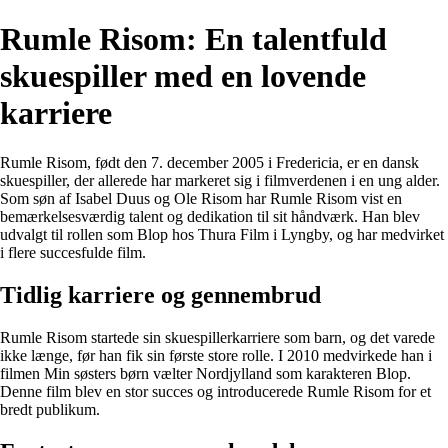
Rumle Risom: En talentfuld
skuespiller med en lovende
karriere
Rumle Risom, født den 7. december 2005 i Fredericia, er en dansk
skuespiller, der allerede har markeret sig i filmverdenen i en ung alder.
Som søn af Isabel Duus og Ole Risom har Rumle Risom vist en
bemærkelsesværdig talent og dedikation til sit håndværk. Han blev
udvalgt til rollen som Blop hos Thura Film i Lyngby, og har medvirket
i flere succesfulde film.
Tidlig karriere og gennembrud
Rumle Risom startede sin skuespillerkarriere som barn, og det varede
ikke længe, før han fik sin første store rolle. I 2010 medvirkede han i
filmen Min søsters børn vælter Nordjylland som karakteren Blop.
Denne film blev en stor succes og introducerede Rumle Risom for et
bredt publikum.