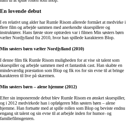
ham til at spille rollen som Blop.
En lovende debut
I en relativt ung alder har Rumle Risom allerede formået at medvirke i
flere film og arbejde sammen med anerkendte skuespillere og
instruktører. Hans første store optræden var i filmen Min søsters børn
vælter Nordjylland fra 2010, hvor han spillede karakteren Blop.
Min søsters børn vælter Nordjylland (2010)
I denne film fik Rumle Risom muligheden for at vise sit talent som
skuespiller og arbejde sammen med et fantastisk cast. Han skabte en
mindeværdig præstation som Blop og fik ros for sin evne til at bringe
karakteren til live på skærmen.
Min søsters børn – alene hjemme (2012)
Efter sin imponerende debut blev Rumle Risom en ønsket skuespiller,
og i 2012 medvirkede han i opfølgeren Min søsters børn – alene
hjemme. Han fortsatte med at spille rollen som Blop og beviste endnu
engang sit talent og sin evne til at arbejde inden for humor- og
familiefilmsgenren.