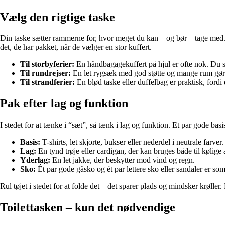
Vælg den rigtige taske
Din taske sætter rammerne for, hvor meget du kan – og bør – tage med. En
det, de har pakket, når de vælger en stor kuffert.
Til storbyferier:
En håndbagagekuffert på hjul er ofte nok. Du sp
Til rundrejser:
En let rygsæk med god støtte og mange rum gør d
Til strandferier:
En blød taske eller duffelbag er praktisk, ford
Pak efter lag og funktion
I stedet for at tænke i “sæt”, så tænk i lag og funktion. Et par gode b
Basis:
T-shirts, let skjorte, bukser eller nederdel i neutrale farver.
Lag:
En tynd trøje eller cardigan, der kan bruges både til kølige 
Yderlag:
En let jakke, der beskytter mod vind og regn.
Sko:
Ét par gode gåsko og ét par lettere sko eller sandaler er so
Rul tøjet i stedet for at folde det – det sparer plads og mindsker krøller
Toilettasken – kun det nødvendige