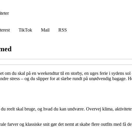
teter
terest
TikTok
Mail
RSS
 med
t om du skal på en weekendtur til en storby, en uges ferie i sydens sol
ndre stress – og du slipper for at slæbe rundt på unødvendig bagage. Her 
 du reelt skal bruge, og hvad du kan undvære. Overvej klima, aktivitete
rale farver og klassiske snit gør det nemt at skabe flere outfits med f