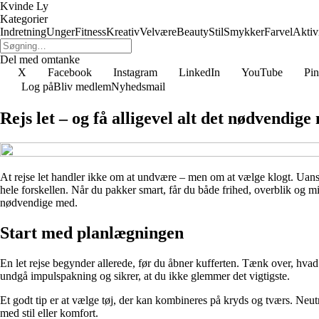
Kvinde Ly
Kategorier
Indretning
Unger
Fitness
Kreativ
Velvære
Beauty
Stil
Smykker
Farvel
Aktivi
Del med omtanke
X
Facebook
Instagram
LinkedIn
YouTube
Pin
Log på
Bliv medlem
Nyhedsmail
Rejs let – og få alligevel alt det nødvendige
At rejse let handler ikke om at undvære – men om at vælge klogt. Uanse
hele forskellen. Når du pakker smart, får du både frihed, overblik og mi
nødvendige med.
Start med planlægningen
En let rejse begynder allerede, før du åbner kufferten. Tænk over, hvad
undgå impulspakning og sikrer, at du ikke glemmer det vigtigste.
Et godt tip er at vælge tøj, der kan kombineres på kryds og tværs. Neut
med stil eller komfort.