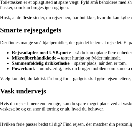
Toilettasken er et oplagt sted at spare vægt. Fyld små beholdere med sh
flasker, som kan bruges igen og igen.
Husk, at de fleste steder, du rejser hen, har butikker, hvor du kan købe
Smarte rejsegadgets
Der findes mange små hjælpemidler, der gør det lettere at rejse let. Et 
Rejseadapter med USB-porte
– så du kan oplade flere enheder
Mikrofiberhåndklæde
– tørrer hurtigt og fylder minimalt.
Sammenfoldelig drikkeflaske
– sparer plads, når den er tom.
Powerbank
– uundværlig, hvis du bruger mobilen som kamera o
Vælg kun det, du faktisk får brug for – gadgets skal gøre rejsen lettere,
Vask undervejs
Hvis du rejser i mere end en uge, kan du spare meget plads ved at vaske 
vaskesæbe og en snor til tørring er alt, hvad du behøver.
Hvilken ferie passer bedst til dig? Find rejsen, der matcher din personl