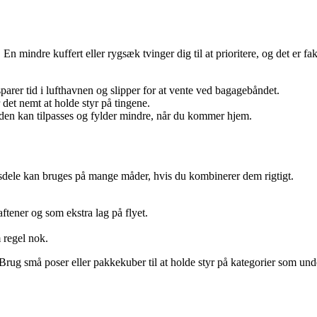
 mindre kuffert eller rygsæk tvinger dig til at prioritere, og det er fa
arer tid i lufthavnen og slipper for at vente ved bagagebåndet.
et nemt at holde styr på tingene.
i den kan tilpasses og fylder mindre, når du kommer hjem.
asisdele kan bruges på mange måder, hvis du kombinerer dem rigtigt.
aftener og som ekstra lag på flyet.
m regel nok.
. Brug små poser eller pakkekuber til at holde styr på kategorier som under