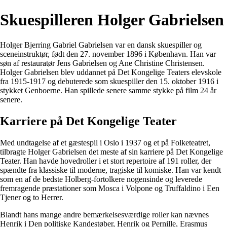
Skuespilleren Holger Gabrielsen
Holger Bjerring Gabriel Gabrielsen var en dansk skuespiller og
sceneinstruktør, født den 27. november 1896 i København. Han var
søn af restauratør Jens Gabrielsen og Ane Christine Christensen.
Holger Gabrielsen blev uddannet på Det Kongelige Teaters elevskole
fra 1915-1917 og debuterede som skuespiller den 15. oktober 1916 i
stykket Genboerne. Han spillede senere samme stykke på film 24 år
senere.
Karriere på Det Kongelige Teater
Med undtagelse af et gæstespil i Oslo i 1937 og et på Folketeatret,
tilbragte Holger Gabrielsen det meste af sin karriere på Det Kongelige
Teater. Han havde hovedroller i et stort repertoire af 191 roller, der
spændte fra klassiske til moderne, tragiske til komiske. Han var kendt
som en af de bedste Holberg-fortolkere nogensinde og leverede
fremragende præstationer som Mosca i Volpone og Truffaldino i Een
Tjener og to Herrer.
Blandt hans mange andre bemærkelsesværdige roller kan nævnes
Henrik i Den politiske Kandestøber, Henrik og Pernille, Erasmus