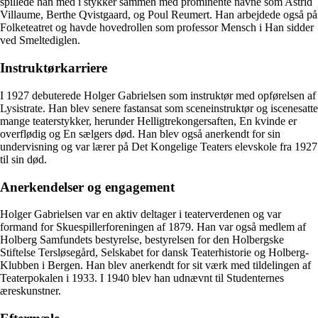
spillede han med i stykker sammen med prominente navne som Astrid
Villaume, Berthe Qvistgaard, og Poul Reumert. Han arbejdede også på
Folketeatret og havde hovedrollen som professor Mensch i Han sidder
ved Smeltediglen.
Instruktørkarriere
I 1927 debuterede Holger Gabrielsen som instruktør med opførelsen af
Lysistrate. Han blev senere fastansat som sceneinstruktør og iscenesatte
mange teaterstykker, herunder Helligtrekongersaften, En kvinde er
overflødig og En sælgers død. Han blev også anerkendt for sin
undervisning og var lærer på Det Kongelige Teaters elevskole fra 1927
til sin død.
Anerkendelser og engagement
Holger Gabrielsen var en aktiv deltager i teaterverdenen og var
formand for Skuespillerforeningen af 1879. Han var også medlem af
Holberg Samfundets bestyrelse, bestyrelsen for den Holbergske
Stiftelse Tersløsegård, Selskabet for dansk Teaterhistorie og Holberg-
Klubben i Bergen. Han blev anerkendt for sit værk med tildelingen af
Teaterpokalen i 1933. I 1940 blev han udnævnt til Studenternes
æreskunstner.