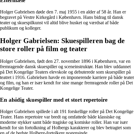
Eftermæle
Holger Gabrielsen døde den 7. maj 1955 i en alder af 58 år. Han er
begravet på Vestre Kirkegård i København. Hans bidrag til dansk
teater og skuespilkunst vil altid blive husket og værdsat af både
publikum og kolleger.
Holger Gabrielsen: Skuespilleren bag de
store roller på film og teater
Holger Gabrielsen, født den 27. november 1896 i København, var en
fremragende dansk skuespiller og sceneinstruktør. Han blev uddannet
på Det Kongelige Teaters elevskole og debuterede som skuespiller på
teatret i 1916. Gabrielsen havde en imponerende karriere på både teater
og film, og han er især kendt for sine mange fremragende roller på Det
Kongelige Teater.
En alsidig skuespiller med et stort repertoire
Holger Gabrielsen spillede i alt 191 forskellige roller på Det Kongelige
Teater. Hans repertoire var bredt og omfattede både klassiske og
moderne stykker samt både tragiske og komiske roller. Han var især
kendt for sin fortolkning af Holbergs karakterer og blev betragtet som
en af de bedste Holberg-fortolkere nogensinde.