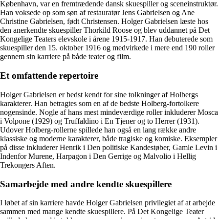
København, var en fremtrædende dansk skuespiller og sceneinstruktør.
Han voksede op som søn af restauratør Jens Gabrielsen og Ane
Christine Gabrielsen, født Christensen. Holger Gabrielsen læste hos
den anerkendte skuespiller Thorkild Roose og blev uddannet på Det
Kongelige Teaters elevskole i årene 1915-1917. Han debuterede som
skuespiller den 15. oktober 1916 og medvirkede i mere end 190 roller
gennem sin karriere på både teater og film.
Et omfattende repertoire
Holger Gabrielsen er bedst kendt for sine tolkninger af Holbergs
karakterer. Han betragtes som en af de bedste Holberg-fortolkere
nogensinde. Nogle af hans mest mindeværdige roller inkluderer Mosca
i Volpone (1929) og Truffaldino i En Tjener og to Herrer (1931).
Udover Holberg-rollerne spillede han også en lang række andre
klassiske og moderne karakterer, både tragiske og komiske. Eksempler
på disse inkluderer Henrik i Den politiske Kandestøber, Gamle Levin i
Indenfor Murene, Harpagon i Den Gerrige og Malvolio i Hellig
Trekongers Aften.
Samarbejde med andre kendte skuespillere
I løbet af sin karriere havde Holger Gabrielsen privilegiet af at arbejde
sammen med mange kendte skuespillere. På Det Kongelige Teater