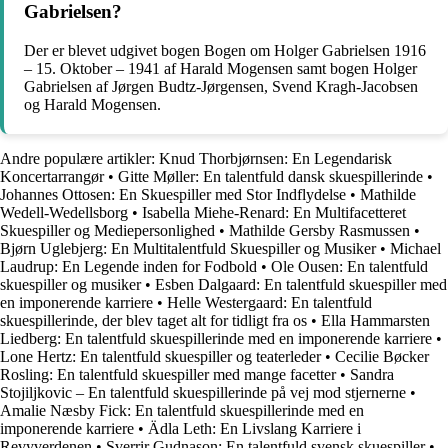
Gabrielsen?
Der er blevet udgivet bogen Bogen om Holger Gabrielsen 1916
– 15. Oktober – 1941 af Harald Mogensen samt bogen Holger
Gabrielsen af Jørgen Budtz-Jørgensen, Svend Kragh-Jacobsen
og Harald Mogensen.
Andre populære artikler:
Knud Thorbjørnsen: En Legendarisk
Koncertarrangør
•
Gitte Møller: En talentfuld dansk skuespillerinde
•
Johannes Ottosen: En Skuespiller med Stor Indflydelse
•
Mathilde
Wedell-Wedellsborg
•
Isabella Miehe-Renard: En Multifacetteret
Skuespiller og Mediepersonlighed
•
Mathilde Gersby Rasmussen
•
Bjørn Uglebjerg: En Multitalentfuld Skuespiller og Musiker
•
Michael
Laudrup: En Legende inden for Fodbold
•
Ole Ousen: En talentfuld
skuespiller og musiker
•
Esben Dalgaard: En talentfuld skuespiller med
en imponerende karriere
•
Helle Westergaard: En talentfuld
skuespillerinde, der blev taget alt for tidligt fra os
•
Ella Hammarsten
Liedberg: En talentfuld skuespillerinde med en imponerende karriere
•
Lone Hertz: En talentfuld skuespiller og teaterleder
•
Cecilie Bøcker
Rosling: En talentfuld skuespiller med mange facetter
•
Sandra
Stojiljkovic – En talentfuld skuespillerinde på vej mod stjernerne
•
Amalie Næsby Fick: En talentfuld skuespillerinde med en
imponerende karriere
•
Ädla Leth: En Livslang Karriere i
Revyverdenen
•
Sverrir Gudnason: En talentfuld svensk skuespiller
•