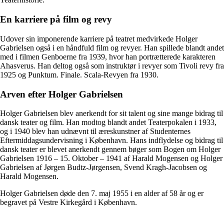
En karriere på film og revy
Udover sin imponerende karriere på teatret medvirkede Holger
Gabrielsen også i en håndfuld film og revyer. Han spillede blandt andet
med i filmen Genboerne fra 1939, hvor han portrætterede karakteren
Ahasverus. Han deltog også som instruktør i revyer som Tivoli revy fra
1925 og Punktum. Finale. Scala-Revyen fra 1930.
Arven efter Holger Gabrielsen
Holger Gabrielsen blev anerkendt for sit talent og sine mange bidrag til
dansk teater og film. Han modtog blandt andet Teaterpokalen i 1933,
og i 1940 blev han udnævnt til æreskunstner af Studenternes
Eftermiddagsundervisning i København. Hans indflydelse og bidrag til
dansk teater er blevet anerkendt gennem bøger som Bogen om Holger
Gabrielsen 1916 – 15. Oktober – 1941 af Harald Mogensen og Holger
Gabrielsen af Jørgen Budtz-Jørgensen, Svend Kragh-Jacobsen og
Harald Mogensen.
Holger Gabrielsen døde den 7. maj 1955 i en alder af 58 år og er
begravet på Vestre Kirkegård i København.