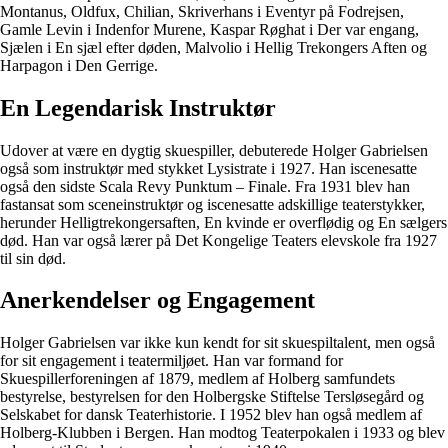
Montanus, Oldfux, Chilian, Skriverhans i Eventyr på Fodrejsen,
Gamle Levin i Indenfor Murene, Kaspar Røghat i Der var engang,
Sjælen i En sjæl efter døden, Malvolio i Hellig Trekongers Aften og
Harpagon i Den Gerrige.
En Legendarisk Instruktør
Udover at være en dygtig skuespiller, debuterede Holger Gabrielsen
også som instruktør med stykket Lysistrate i 1927. Han iscenesatte
også den sidste Scala Revy Punktum – Finale. Fra 1931 blev han
fastansat som sceneinstruktør og iscenesatte adskillige teaterstykker,
herunder Helligtrekongersaften, En kvinde er overflødig og En sælgers
død. Han var også lærer på Det Kongelige Teaters elevskole fra 1927
til sin død.
Anerkendelser og Engagement
Holger Gabrielsen var ikke kun kendt for sit skuespiltalent, men også
for sit engagement i teatermiljøet. Han var formand for
Skuespillerforeningen af 1879, medlem af Holberg samfundets
bestyrelse, bestyrelsen for den Holbergske Stiftelse Tersløsegård og
Selskabet for dansk Teaterhistorie. I 1952 blev han også medlem af
Holberg-Klubben i Bergen. Han modtog Teaterpokalen i 1933 og blev