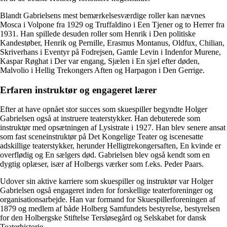
Blandt Gabrielsens mest bemærkelsesværdige roller kan nævnes
Mosca i Volpone fra 1929 og Truffaldino i Een Tjener og to Herrer fra
1931. Han spillede desuden roller som Henrik i Den politiske
Kandestøber, Henrik og Pernille, Erasmus Montanus, Oldfux, Chilian,
Skriverhans i Eventyr på Fodrejsen, Gamle Levin i Indenfor Murene,
Kaspar Røghat i Der var engang, Sjælen i En sjæl efter døden,
Malvolio i Hellig Trekongers Aften og Harpagon i Den Gerrige.
Erfaren instruktør og engageret lærer
Efter at have opnået stor succes som skuespiller begyndte Holger
Gabrielsen også at instruere teaterstykker. Han debuterede som
instruktør med opsætningen af Lysistrate i 1927. Han blev senere ansat
som fast sceneinstruktør på Det Kongelige Teater og iscenesatte
adskillige teaterstykker, herunder Helligtrekongersaften, En kvinde er
overflødig og En sælgers død. Gabrielsen blev også kendt som en
dygtig oplæser, især af Holbergs værker som f.eks. Peder Paars.
Udover sin aktive karriere som skuespiller og instruktør var Holger
Gabrielsen også engageret inden for forskellige teaterforeninger og
organisationsarbejde. Han var formand for Skuespillerforeningen af
1879 og medlem af både Holberg Samfundets bestyrelse, bestyrelsen
for den Holbergske Stiftelse Tersløsegård og Selskabet for dansk
Teaterhistorie.