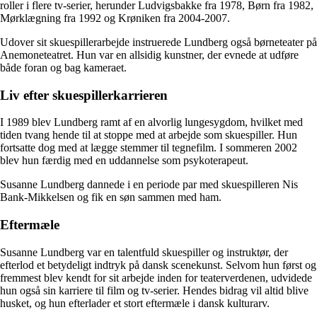
roller i flere tv-serier, herunder Ludvigsbakke fra 1978, Børn fra 1982,
Mørklægning fra 1992 og Krøniken fra 2004-2007.
Udover sit skuespillerarbejde instruerede Lundberg også børneteater på
Anemoneteatret. Hun var en allsidig kunstner, der evnede at udføre
både foran og bag kameraet.
Liv efter skuespillerkarrieren
I 1989 blev Lundberg ramt af en alvorlig lungesygdom, hvilket med
tiden tvang hende til at stoppe med at arbejde som skuespiller. Hun
fortsatte dog med at lægge stemmer til tegnefilm. I sommeren 2002
blev hun færdig med en uddannelse som psykoterapeut.
Susanne Lundberg dannede i en periode par med skuespilleren Nis
Bank-Mikkelsen og fik en søn sammen med ham.
Eftermæle
Susanne Lundberg var en talentfuld skuespiller og instruktør, der
efterlod et betydeligt indtryk på dansk scenekunst. Selvom hun først og
fremmest blev kendt for sit arbejde inden for teaterverdenen, udvidede
hun også sin karriere til film og tv-serier. Hendes bidrag vil altid blive
husket, og hun efterlader et stort eftermæle i dansk kulturarv.