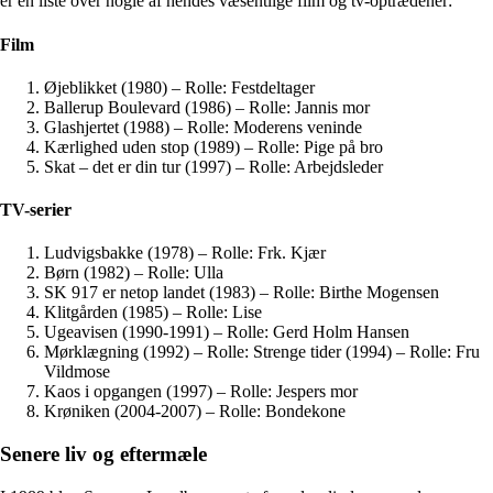
er en liste over nogle af hendes væsentlige film og tv-optrædener:
Film
Øjeblikket (1980) – Rolle: Festdeltager
Ballerup Boulevard (1986) – Rolle: Jannis mor
Glashjertet (1988) – Rolle: Moderens veninde
Kærlighed uden stop (1989) – Rolle: Pige på bro
Skat – det er din tur (1997) – Rolle: Arbejdsleder
TV-serier
Ludvigsbakke (1978) – Rolle: Frk. Kjær
Børn (1982) – Rolle: Ulla
SK 917 er netop landet (1983) – Rolle: Birthe Mogensen
Klitgården (1985) – Rolle: Lise
Ugeavisen (1990-1991) – Rolle: Gerd Holm Hansen
Mørklægning (1992) – Rolle: Strenge tider (1994) – Rolle: Fru
Vildmose
Kaos i opgangen (1997) – Rolle: Jespers mor
Krøniken (2004-2007) – Rolle: Bondekone
Senere liv og eftermæle