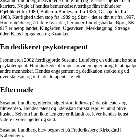
Susanne Lundberg medvirkede i flere film og tv-serier i løbet af sin
karriere. Nogle af hendes bemærkelsesværdige film inkluderer
Øjeblikket fra 1980, Ballerup Boulevard fra 1986, Glashjertet fra
1988, Kærlighed uden stop fra 1989 og Skat – det er din tur fra 1997.
Hun optrådte også i flere tv-serier, herunder Ludvigsbakke, Børn, SK
917 er netop landet, Klitgården, Ugeavisen, Mørklægning, Strenge
tider, Kaos i opgangen og Krøniken.
En dedikeret psykoterapeut
I sommeren 2002 færdiggjorde Susanne Lundberg en uddannelse som
psykoterapeut. Hun ønskede at bruge sin viden og erfaring til at hjælpe
andre mennesker. Hendes engagement og dedikation strakte sig ud
over skuespil og ind i det terapeutiske felt.
Eftermæle
Susanne Lundberg efterlod sig et stort indtryk på dansk teater- og
filmverden. Hendes talent og lidenskab for skuespil vil altid blive
husket. Selvom hun ikke længere er iblandt os, lever hendes kunst
videre i vores hjerter og sind.
Susanne Lundberg blev begravet på Frederiksberg Kirkegård i
København.