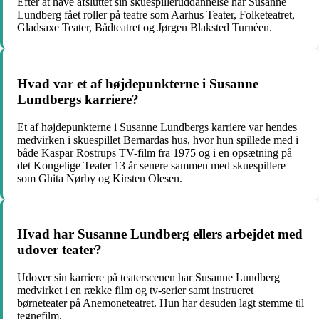
Efter at have afsluttet sin skuespilleruddannelse har Susanne
Lundberg fået roller på teatre som Aarhus Teater, Folketeatret,
Gladsaxe Teater, Bådteatret og Jørgen Blaksted Turnéen.
Hvad var et af højdepunkterne i Susanne
Lundbergs karriere?
Et af højdepunkterne i Susanne Lundbergs karriere var hendes
medvirken i skuespillet Bernardas hus, hvor hun spillede med i
både Kaspar Rostrups TV-film fra 1975 og i en opsætning på
det Kongelige Teater 13 år senere sammen med skuespillere
som Ghita Nørby og Kirsten Olesen.
Hvad har Susanne Lundberg ellers arbejdet med
udover teater?
Udover sin karriere på teaterscenen har Susanne Lundberg
medvirket i en række film og tv-serier samt instrueret
børneteater på Anemoneteatret. Hun har desuden lagt stemme til
tegnefilm.