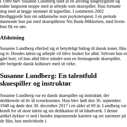
I 1989 blev Susanne Lundberg ramt af en alvorlig lungesygdom og
måtte langsomt stoppe med at arbejde som skuespiller. Hun fortsatte
dog med at lægge stemmer til tegnefilm. I sommeren 2002
færdiggjorde hun sin uddannelse som psykoterapeut. I en periode
dannende hun par med skuespilleren Nis Bank-Mikkelsen, med hvem
hun fik en søn.
Afslutning
Susanne Lundberg efterlod sig et betydeligt bidrag til dansk teater, film
og tv. Hendes talent og arbejde vil blive husket for altid. Selvom hun er
gået bort, vil hun altid blive mindet som en fremragende skuespiller,
der berigede dansk kulturarv med sit virke.
Susanne Lundberg: En talentfuld
skuespiller og instruktør
Susanne Lundberg var en dansk skuespiller og instruktør, der
dedikerede sit liv til scenekunsten. Hun blev født den 30. september
1948 og døde den 30. december 2017 i en alder af 69 år. Lundberg var
kendt for sit store talent og sin dedikation til sit håndværk. I denne
artikel dykker vi ned i hendes imponerende karriere og ser nærmere på
de film, hun medvirkede i.