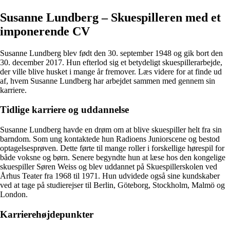
Susanne Lundberg – Skuespilleren med et
imponerende CV
Susanne Lundberg blev født den 30. september 1948 og gik bort den
30. december 2017. Hun efterlod sig et betydeligt skuespillerarbejde,
der ville blive husket i mange år fremover. Læs videre for at finde ud
af, hvem Susanne Lundberg har arbejdet sammen med gennem sin
karriere.
Tidlige karriere og uddannelse
Susanne Lundberg havde en drøm om at blive skuespiller helt fra sin
barndom. Som ung kontaktede hun Radioens Juniorscene og bestod
optagelsesprøven. Dette førte til mange roller i forskellige hørespil for
både voksne og børn. Senere begyndte hun at læse hos den kongelige
skuespiller Søren Weiss og blev uddannet på Skuespillerskolen ved
Århus Teater fra 1968 til 1971. Hun udvidede også sine kundskaber
ved at tage på studierejser til Berlin, Göteborg, Stockholm, Malmö og
London.
Karrierehøjdepunkter