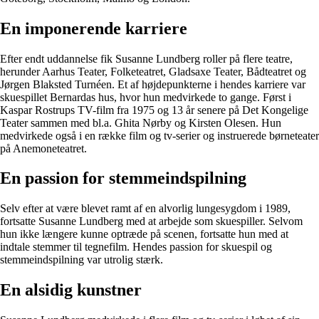
En imponerende karriere
Efter endt uddannelse fik Susanne Lundberg roller på flere teatre,
herunder Aarhus Teater, Folketeatret, Gladsaxe Teater, Bådteatret og
Jørgen Blaksted Turnéen. Et af højdepunkterne i hendes karriere var
skuespillet Bernardas hus, hvor hun medvirkede to gange. Først i
Kaspar Rostrups TV-film fra 1975 og 13 år senere på Det Kongelige
Teater sammen med bl.a. Ghita Nørby og Kirsten Olesen. Hun
medvirkede også i en række film og tv-serier og instruerede børneteater
på Anemoneteatret.
En passion for stemmeindspilning
Selv efter at være blevet ramt af en alvorlig lungesygdom i 1989,
fortsatte Susanne Lundberg med at arbejde som skuespiller. Selvom
hun ikke længere kunne optræde på scenen, fortsatte hun med at
indtale stemmer til tegnefilm. Hendes passion for skuespil og
stemmeindspilning var utrolig stærk.
En alsidig kunstner