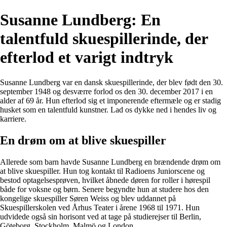
Susanne Lundberg: En
talentfuld skuespillerinde, der
efterlod et varigt indtryk
Susanne Lundberg var en dansk skuespillerinde, der blev født den 30.
september 1948 og desværre forlod os den 30. december 2017 i en
alder af 69 år. Hun efterlod sig et imponerende eftermæle og er stadig
husket som en talentfuld kunstner. Lad os dykke ned i hendes liv og
karriere.
En drøm om at blive skuespiller
Allerede som barn havde Susanne Lundberg en brændende drøm om
at blive skuespiller. Hun tog kontakt til Radioens Juniorscene og
bestod optagelsesprøven, hvilket åbnede døren for roller i hørespil
både for voksne og børn. Senere begyndte hun at studere hos den
kongelige skuespiller Søren Weiss og blev uddannet på
Skuespillerskolen ved Århus Teater i årene 1968 til 1971. Hun
udvidede også sin horisont ved at tage på studierejser til Berlin,
Göteborg, Stockholm, Malmö og London.