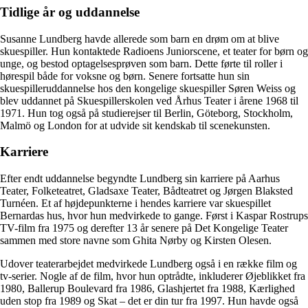
Tidlige år og uddannelse
Susanne Lundberg havde allerede som barn en drøm om at blive
skuespiller. Hun kontaktede Radioens Juniorscene, et teater for børn og
unge, og bestod optagelsesprøven som barn. Dette førte til roller i
hørespil både for voksne og børn. Senere fortsatte hun sin
skuespilleruddannelse hos den kongelige skuespiller Søren Weiss og
blev uddannet på Skuespillerskolen ved Århus Teater i årene 1968 til
1971. Hun tog også på studierejser til Berlin, Göteborg, Stockholm,
Malmö og London for at udvide sit kendskab til scenekunsten.
Karriere
Efter endt uddannelse begyndte Lundberg sin karriere på Aarhus
Teater, Folketeatret, Gladsaxe Teater, Bådteatret og Jørgen Blaksted
Turnéen. Et af højdepunkterne i hendes karriere var skuespillet
Bernardas hus, hvor hun medvirkede to gange. Først i Kaspar Rostrups
TV-film fra 1975 og derefter 13 år senere på Det Kongelige Teater
sammen med store navne som Ghita Nørby og Kirsten Olesen.
Udover teaterarbejdet medvirkede Lundberg også i en række film og
tv-serier. Nogle af de film, hvor hun optrådte, inkluderer Øjeblikket fra
1980, Ballerup Boulevard fra 1986, Glashjertet fra 1988, Kærlighed
uden stop fra 1989 og Skat – det er din tur fra 1997. Hun havde også