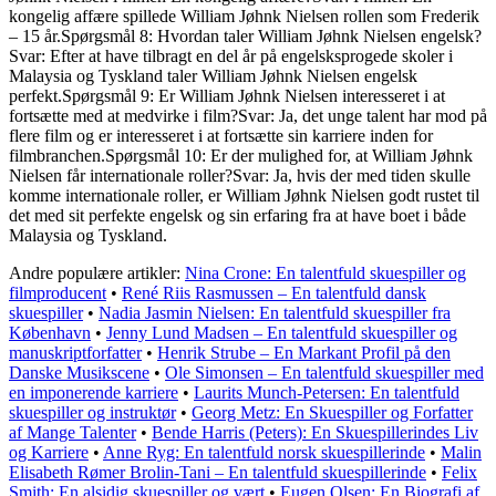
kongelig affære spillede William Jøhnk Nielsen rollen som Frederik
– 15 år.Spørgsmål 8: Hvordan taler William Jøhnk Nielsen engelsk?
Svar: Efter at have tilbragt en del år på engelsksprogede skoler i
Malaysia og Tyskland taler William Jøhnk Nielsen engelsk
perfekt.Spørgsmål 9: Er William Jøhnk Nielsen interesseret i at
fortsætte med at medvirke i film?Svar: Ja, det unge talent har mod på
flere film og er interesseret i at fortsætte sin karriere inden for
filmbranchen.Spørgsmål 10: Er der mulighed for, at William Jøhnk
Nielsen får internationale roller?Svar: Ja, hvis der med tiden skulle
komme internationale roller, er William Jøhnk Nielsen godt rustet til
det med sit perfekte engelsk og sin erfaring fra at have boet i både
Malaysia og Tyskland.
Andre populære artikler:
Nina Crone: En talentfuld skuespiller og
filmproducent
•
René Riis Rasmussen – En talentfuld dansk
skuespiller
•
Nadia Jasmin Nielsen: En talentfuld skuespiller fra
København
•
Jenny Lund Madsen – En talentfuld skuespiller og
manuskriptforfatter
•
Henrik Strube – En Markant Profil på den
Danske Musikscene
•
Ole Simonsen – En talentfuld skuespiller med
en imponerende karriere
•
Laurits Munch-Petersen: En talentfuld
skuespiller og instruktør
•
Georg Metz: En Skuespiller og Forfatter
af Mange Talenter
•
Bende Harris (Peters): En Skuespillerindes Liv
og Karriere
•
Anne Ryg: En talentfuld norsk skuespillerinde
•
Malin
Elisabeth Rømer Brolin-Tani – En talentfuld skuespillerinde
•
Felix
Smith: En alsidig skuespiller og vært
•
Eugen Olsen: En Biografi af