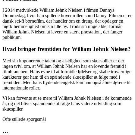
I 2014 medvirkede William Jøhnk Nielsen i filmen Dannys
Dommedag, hvor han spillede hovedrollen som Danny. Filmen er en
dansk sci-fi børnefilm, der handler om en dreng, der opdager en
mørk hemmelighed om sin lille by. Trods sin unge alder formår
William Jøhnk Nielsen at levere en stærk præstation, der fanger
publikum.
Hvad bringer fremtiden for William Jøhnk Nielsen?
Med sin imponerende talent og alsidighed som skuespiller er der
ingen tvivl om, at William Jøhnk Nielsen har en lovende fremtid i
filmbranchen. Hans evne til at formidle følelser og skabe troværdige
karakterer gør ham til en spændende skuespiller at følge med i
fremtiden. Med hans flydende engelsk kan han også åbne dørene til
internationale roller.
Vi kan forvente at se mere til William Jøhnk Nielsen i de kommende
år, og det bliver spændende at følge hans videre udvikling som
skuespiller.
Ofte stillede spørgsmål
…