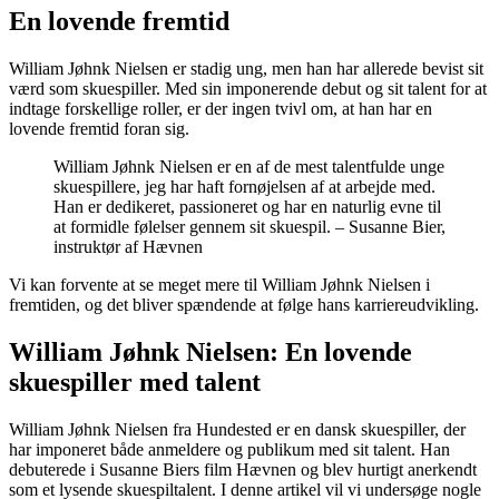
En lovende fremtid
William Jøhnk Nielsen er stadig ung, men han har allerede bevist sit
værd som skuespiller. Med sin imponerende debut og sit talent for at
indtage forskellige roller, er der ingen tvivl om, at han har en
lovende fremtid foran sig.
William Jøhnk Nielsen er en af de mest talentfulde unge
skuespillere, jeg har haft fornøjelsen af at arbejde med.
Han er dedikeret, passioneret og har en naturlig evne til
at formidle følelser gennem sit skuespil. – Susanne Bier,
instruktør af Hævnen
Vi kan forvente at se meget mere til William Jøhnk Nielsen i
fremtiden, og det bliver spændende at følge hans karriereudvikling.
William Jøhnk Nielsen: En lovende
skuespiller med talent
William Jøhnk Nielsen fra Hundested er en dansk skuespiller, der
har imponeret både anmeldere og publikum med sit talent. Han
debuterede i Susanne Biers film Hævnen og blev hurtigt anerkendt
som et lysende skuespiltalent. I denne artikel vil vi undersøge nogle