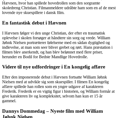
Hævnen, hvor han spillede hovedrollen som den sorgramte
skoledreng Christian. Filmanmeldere udråbte ham som en af de mest
lovende nye skuespillere i dansk film.
En fantastisk debut i Hævnen
I Hævnen følger vi den unge Christian, der efter en traumatisk
oplevelse i skolen forsøger at håndtere sin sorg og vrede. William
Jøhnk Nielsen portrætterer følelserne med en sådan dygtighed og
indlevelse, at man som seer bliver grebet og rørt. Hans præstation i
filmen blev anerkendt, og han blev belønnet med flere priser,
herunder en Bodil for Bedste Mandlige Hovedrolle.
Videre til nye udfordringer i En kongelig affære
Efter den imponerende debut i Hævnen fortsatte William Jøhnk
Nielsen med at udvikle sig som skuespiller. I filmen En kongelig
affære spillede han rollen som en yngre udgave af karakteren
Frederik. Frederik er en vigtig figur i historien, og William formår at
give karakteren liv og kompleksitet, selvom han kun er 15 år
gammel.
Dannys Dommedag – Nyeste film med William
Jøhnk Nielsen