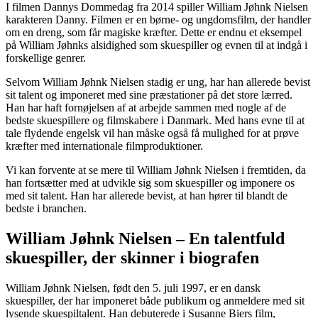
I filmen Dannys Dommedag fra 2014 spiller William Jøhnk Nielsen
karakteren Danny. Filmen er en børne- og ungdomsfilm, der handler
om en dreng, som får magiske kræfter. Dette er endnu et eksempel
på William Jøhnks alsidighed som skuespiller og evnen til at indgå i
forskellige genrer.
Selvom William Jøhnk Nielsen stadig er ung, har han allerede bevist
sit talent og imponeret med sine præstationer på det store lærred.
Han har haft fornøjelsen af at arbejde sammen med nogle af de
bedste skuespillere og filmskabere i Danmark. Med hans evne til at
tale flydende engelsk vil han måske også få mulighed for at prøve
kræfter med internationale filmproduktioner.
Vi kan forvente at se mere til William Jøhnk Nielsen i fremtiden, da
han fortsætter med at udvikle sig som skuespiller og imponere os
med sit talent. Han har allerede bevist, at han hører til blandt de
bedste i branchen.
William Jøhnk Nielsen – En talentfuld
skuespiller, der skinner i biografen
William Jøhnk Nielsen, født den 5. juli 1997, er en dansk
skuespiller, der har imponeret både publikum og anmeldere med sit
lysende skuespiltalent. Han debuterede i Susanne Biers film,