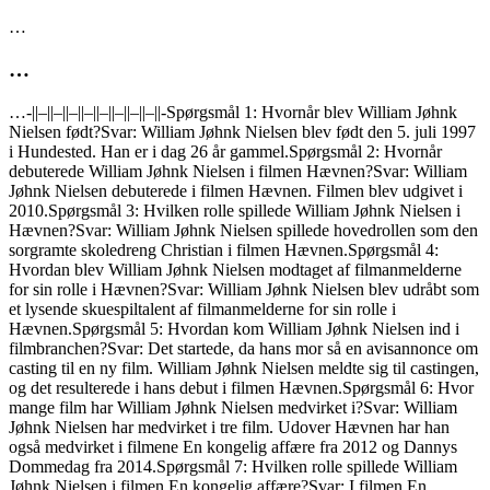
…
…
…-||–||–||–||–||–||–||–||–||-Spørgsmål 1: Hvornår blev William Jøhnk
Nielsen født?Svar: William Jøhnk Nielsen blev født den 5. juli 1997
i Hundested. Han er i dag 26 år gammel.Spørgsmål 2: Hvornår
debuterede William Jøhnk Nielsen i filmen Hævnen?Svar: William
Jøhnk Nielsen debuterede i filmen Hævnen. Filmen blev udgivet i
2010.Spørgsmål 3: Hvilken rolle spillede William Jøhnk Nielsen i
Hævnen?Svar: William Jøhnk Nielsen spillede hovedrollen som den
sorgramte skoledreng Christian i filmen Hævnen.Spørgsmål 4:
Hvordan blev William Jøhnk Nielsen modtaget af filmanmelderne
for sin rolle i Hævnen?Svar: William Jøhnk Nielsen blev udråbt som
et lysende skuespiltalent af filmanmelderne for sin rolle i
Hævnen.Spørgsmål 5: Hvordan kom William Jøhnk Nielsen ind i
filmbranchen?Svar: Det startede, da hans mor så en avisannonce om
casting til en ny film. William Jøhnk Nielsen meldte sig til castingen,
og det resulterede i hans debut i filmen Hævnen.Spørgsmål 6: Hvor
mange film har William Jøhnk Nielsen medvirket i?Svar: William
Jøhnk Nielsen har medvirket i tre film. Udover Hævnen har han
også medvirket i filmene En kongelig affære fra 2012 og Dannys
Dommedag fra 2014.Spørgsmål 7: Hvilken rolle spillede William
Jøhnk Nielsen i filmen En kongelig affære?Svar: I filmen En