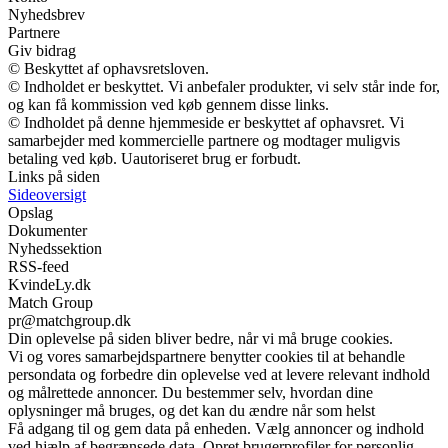
Nyhedsbrev
Partnere
Giv bidrag
© Beskyttet af ophavsretsloven.
© Indholdet er beskyttet. Vi anbefaler produkter, vi selv står inde for,
og kan få kommission ved køb gennem disse links.
© Indholdet på denne hjemmeside er beskyttet af ophavsret. Vi
samarbejder med kommercielle partnere og modtager muligvis
betaling ved køb. Uautoriseret brug er forbudt.
Links på siden
Sideoversigt
Opslag
Dokumenter
Nyhedssektion
RSS-feed
KvindeLy.dk
Match Group
pr@matchgroup.dk
Din oplevelse på siden bliver bedre, når vi må bruge cookies.
Vi og vores samarbejdspartnere benytter cookies til at behandle
persondata og forbedre din oplevelse ved at levere relevant indhold
og målrettede annoncer. Du bestemmer selv, hvordan dine
oplysninger må bruges, og det kan du ændre når som helst
Få adgang til og gem data på enheden. Vælg annoncer og indhold
ved hjælp af begrænsede data. Opret brugerprofiler for personlig