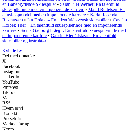
en Banebrydende Skuespiller
•
Sarah Juel Werner: En talentfuld
skuespillerinde med en imponerende karriere
•
Maud Bertelsen: En
dansk topmodel med en imponerende karriere
•
Karla Rosendahl
Rasmussen
•
Jan Dolata – En talentfuld svensk skuespiller
•
Cæcilia
Holbek Trier – En talentfuld skuespillerinde med en imponerende
karriere
•
Sicilia Gadborg Høegh: En talentfuld skuespillerinde med
en imponerende karriere
•
Gabriel Bier Gislason: En talentfuld
skuespiller og instruktør
Kvinde Ly
Del med omtanke
X
Facebook
Instagram
LinkedIn
YouTube
Pinterest
TikTok
Mail
RSS
Hvem er vi
Kontakt
Presseinfo
Markedsføring
Konto