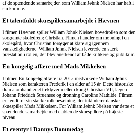
af de spændende samarbejder, som William Jøhnk Nielsen har haft i
sin karriere.
Et talentfuldt skuespillersamarbejde i Hævnen
I filmen Hævnen spiller William Jøhnk Nielsen hovedrollen som den
sorgramte skoledreng Christian. Filmen handler om mobning i en
skolegård, hvor Christian forsøger at klare sig igennem
vanskelighederne. William Jøhnk Nielsen leverede en stærk
præstation i rollen, der blev anerkendt af både kritikere og publikum.
En kongelig affære med Mads Mikkelsen
I filmen En kongelig affære fra 2012 medvirkede William Jøhnk
Nielsen som karakteren Frederik i en alder af 15 år. Dette historiske
drama omhandler et trekløver mellem kong Christian VII, lægen
Johann Friedrich Struensee og dronning Caroline Mathilde. Filmen
er kendt for sin stærke rollebesætning, der inkluderer danske
skuespiller Mads Mikkelsen. For William Jøhnk Nielsen var dette et
spændende samarbejde med etablerede skuespillere på højeste
niveau.
Et eventyr i Dannys Dommedag