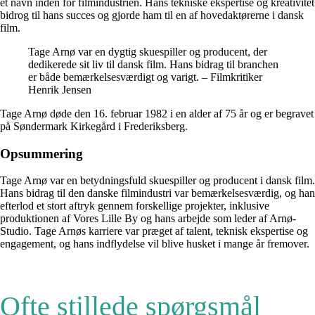
et navn inden for filmindustrien. Hans tekniske ekspertise og kreativitet
bidrog til hans succes og gjorde ham til en af hovedaktørerne i dansk
film.
Tage Arnø var en dygtig skuespiller og producent, der
dedikerede sit liv til dansk film. Hans bidrag til branchen
er både bemærkelsesværdigt og varigt. – Filmkritiker
Henrik Jensen
Tage Arnø døde den 16. februar 1982 i en alder af 75 år og er begravet
på Søndermark Kirkegård i Frederiksberg.
Opsummering
Tage Arnø var en betydningsfuld skuespiller og producent i dansk film.
Hans bidrag til den danske filmindustri var bemærkelsesværdig, og han
efterlod et stort aftryk gennem forskellige projekter, inklusive
produktionen af Vores Lille By og hans arbejde som leder af Arnø-
Studio. Tage Arnøs karriere var præget af talent, teknisk ekspertise og
engagement, og hans indflydelse vil blive husket i mange år fremover.
Ofte stillede spørgsmål