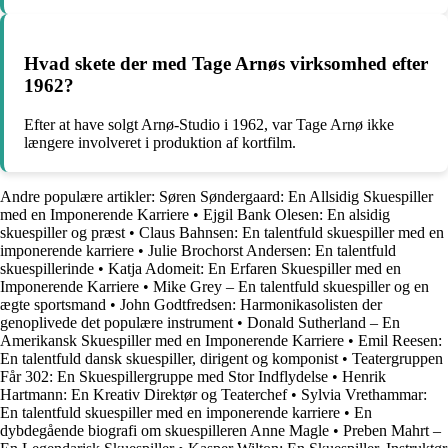
Hvad skete der med Tage Arnøs virksomhed efter
1962?
Efter at have solgt Arnø-Studio i 1962, var Tage Arnø ikke
længere involveret i produktion af kortfilm.
Andre populære artikler:
Søren Søndergaard: En Allsidig Skuespiller
med en Imponerende Karriere
•
Ejgil Bank Olesen: En alsidig
skuespiller og præst
•
Claus Bahnsen: En talentfuld skuespiller med en
imponerende karriere
•
Julie Brochorst Andersen: En talentfuld
skuespillerinde
•
Katja Adomeit: En Erfaren Skuespiller med en
Imponerende Karriere
•
Mike Grey – En talentfuld skuespiller og en
ægte sportsmand
•
John Godtfredsen: Harmonikasolisten der
genoplivede det populære instrument
•
Donald Sutherland – En
Amerikansk Skuespiller med en Imponerende Karriere
•
Emil Reesen:
En talentfuld dansk skuespiller, dirigent og komponist
•
Teatergruppen
Får 302: En Skuespillergruppe med Stor Indflydelse
•
Henrik
Hartmann: En Kreativ Direktør og Teaterchef
•
Sylvia Vrethammar:
En talentfuld skuespiller med en imponerende karriere
•
En
dybdegående biografi om skuespilleren Anne Magle
•
Preben Mahrt –