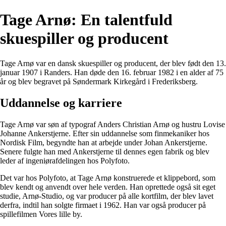
Tage Arnø: En talentfuld
skuespiller og producent
Tage Arnø var en dansk skuespiller og producent, der blev født den 13.
januar 1907 i Randers. Han døde den 16. februar 1982 i en alder af 75
år og blev begravet på Søndermark Kirkegård i Frederiksberg.
Uddannelse og karriere
Tage Arnø var søn af typograf Anders Christian Arnø og hustru Lovise
Johanne Ankerstjerne. Efter sin uddannelse som finmekaniker hos
Nordisk Film, begyndte han at arbejde under Johan Ankerstjerne.
Senere fulgte han med Ankerstjerne til dennes egen fabrik og blev
leder af ingeniørafdelingen hos Polyfoto.
Det var hos Polyfoto, at Tage Arnø konstruerede et klippebord, som
blev kendt og anvendt over hele verden. Han oprettede også sit eget
studie, Arnø-Studio, og var producer på alle kortfilm, der blev lavet
derfra, indtil han solgte firmaet i 1962. Han var også producer på
spillefilmen Vores lille by.