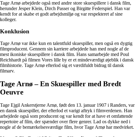
Tage Arnø arbejdede også med andre store skuespillere i dansk film,
herunder Jesper Klein, Dirch Passer og Birgitte Federspiel. Han var
kendt for at skabe et godt arbejdsmiljø og var respekteret af sine
kolleger.
Konklusion
Tage Arnø var ikke kun en talentfuld skuespiller, men også en dygtig
filmproducent. Gennem sin karriere arbejdede han med nogle af de
mest ikoniske skuespillere i dansk film. Hans samarbejde med Poul
Reichhardt på filmen Vores lille by er et mindeværdigt øjeblik i dansk
filmhistorie. Tage Arnø efterlod sig et værdifuldt bidrag til dansk
filmarv.
Tage Arnø – En Skuespiller med Bredt
Oeuvre
Tage Ejgil Ankerstjerne Arnø, født den 13. januar 1907 i Randers, var
en dansk skuespiller, der efterlod et varigt aftryk i filmverdenen. Han
arbejdede også som producent og var kendt for at have et omfattende
repertoire af film, der spænder over flere genrer. Lad os dykke ned i
nogle af de bemærkelsesværdige film, hvor Tage Arnø har medvirket.