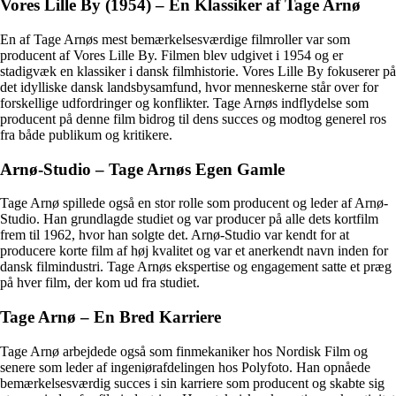
Vores Lille By (1954) – En Klassiker af Tage Arnø
En af Tage Arnøs mest bemærkelsesværdige filmroller var som
producent af Vores Lille By. Filmen blev udgivet i 1954 og er
stadigvæk en klassiker i dansk filmhistorie. Vores Lille By fokuserer på
det idylliske dansk landsbysamfund, hvor menneskerne står over for
forskellige udfordringer og konflikter. Tage Arnøs indflydelse som
producent på denne film bidrog til dens succes og modtog generel ros
fra både publikum og kritikere.
Arnø-Studio – Tage Arnøs Egen Gamle
Tage Arnø spillede også en stor rolle som producent og leder af Arnø-
Studio. Han grundlagde studiet og var producer på alle dets kortfilm
frem til 1962, hvor han solgte det. Arnø-Studio var kendt for at
producere korte film af høj kvalitet og var et anerkendt navn inden for
dansk filmindustri. Tage Arnøs ekspertise og engagement satte et præg
på hver film, der kom ud fra studiet.
Tage Arnø – En Bred Karriere
Tage Arnø arbejdede også som finmekaniker hos Nordisk Film og
senere som leder af ingeniørafdelingen hos Polyfoto. Han opnåede
bemærkelsesværdig succes i sin karriere som producent og skabte sig