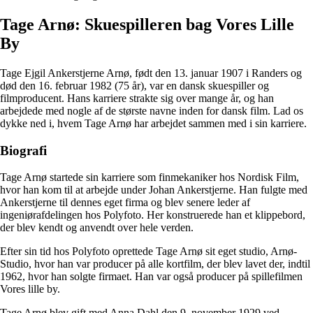
Tage Arnø: Skuespilleren bag Vores Lille
By
Tage Ejgil Ankerstjerne Arnø, født den 13. januar 1907 i Randers og
død den 16. februar 1982 (75 år), var en dansk skuespiller og
filmproducent. Hans karriere strakte sig over mange år, og han
arbejdede med nogle af de største navne inden for dansk film. Lad os
dykke ned i, hvem Tage Arnø har arbejdet sammen med i sin karriere.
Biografi
Tage Arnø startede sin karriere som finmekaniker hos Nordisk Film,
hvor han kom til at arbejde under Johan Ankerstjerne. Han fulgte med
Ankerstjerne til dennes eget firma og blev senere leder af
ingeniørafdelingen hos Polyfoto. Her konstruerede han et klippebord,
der blev kendt og anvendt over hele verden.
Efter sin tid hos Polyfoto oprettede Tage Arnø sit eget studio, Arnø-
Studio, hvor han var producer på alle kortfilm, der blev lavet der, indtil
1962, hvor han solgte firmaet. Han var også producer på spillefilmen
Vores lille by.
Tage Arnø blev gift med Anna Dahl den 9. november 1929 ved